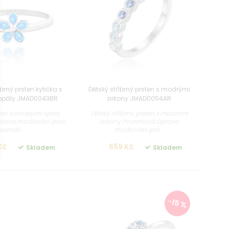
rný prsten kytička s
Dětský stříbrný prsten s modrými
opály JMAD0043BR
zirkony JMAD0054AR
sten s modrými opály
Dětský stříbrný prsten s modrými
rava rhodiování proti
zirkony Povrchová úprava
černán...
rhodiování pro...
Kč
659 Kč
Skladem
Skladem
-15 %