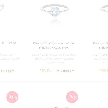
ýl STRP0561F
Dětský stříbrný prsten modrá
Dětský stř
kytička JMAD0037AR
kytič
l se zirkony
Dětský stříbrný prsten s modrou
Dětský stří
diování proti
kytičkou Povrchová úprava
kytičkou
rhodiování pro...
rho
465 Kč
465 
Skladem
Skladem
-24 %
-15 %