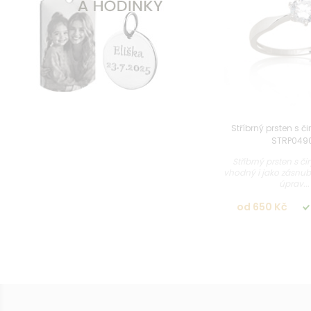
Stříbrný prsten s či
STRP049
Stříbrný prsten s či
vhodný i jako zásnu
úprav...
od 650 Kč