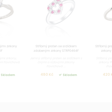
rými zirkony
Stříbrný prsten se srdíčkem
Stříbrný pr
0F
zdobeným zirkony STRP0464F
zirkon
rými zirkony,
Jemný stříbrný prsten se srdíčkem s
Stříbrný pr
bní Povrchová
čirými a růžovými zirkony
zirkony 
Povrchová ...
rhod
480 Kč
420 
Skladem
Skladem