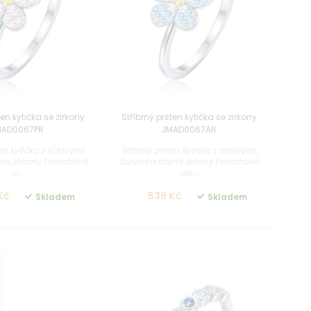
ten kytička se zirkony
Stříbrný prsten kytička se zirkony
MAD0067PR
JMAD0067AR
en kytička s růžovými,
Stříbrný prsten kytička s modrými,
rými zirkony Povrchová
žlutými a čirými zirkony Povrchová
ú...
úp...
Kč
839 Kč
Skladem
Skladem