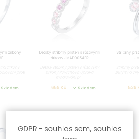
rými zirkony
Dětský stříbrný prsten s růžovými
Stříbrný prs
6F
zirkony JMAD0054PR
J
rými zirkony
Dětský stříbrný prsten s růžovými
Stříbrný prst
diování proti
zirkony Povrchová úprava
žlutými a či
rhodiování pr...
659 Kč
839 
Skladem
Skladem
-14 %
-14 %
GDPR - souhlas sem, souhlas