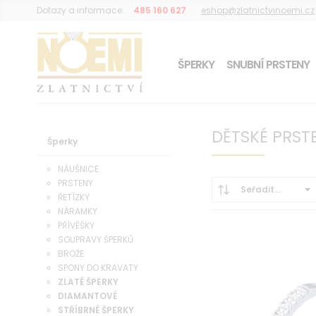
Dotazy a informace:
485 160 627
eshop@zlatnictvinoemi.cz
ŠPERKY
SNUBNÍ PRSTENY
DÁREK K OBJEDNÁVCE
DĚTSKÉ PRST
Šperky
NÁUŠNICE
PRSTENY
Seřadit...
ŘETÍZKY
NÁRAMKY
PŘÍVĚŠKY
SOUPRAVY ŠPERKŮ
BROŽE
SPONY DO KRAVATY
ZLATÉ ŠPERKY
DIAMANTOVÉ
STŘÍBRNÉ ŠPERKY