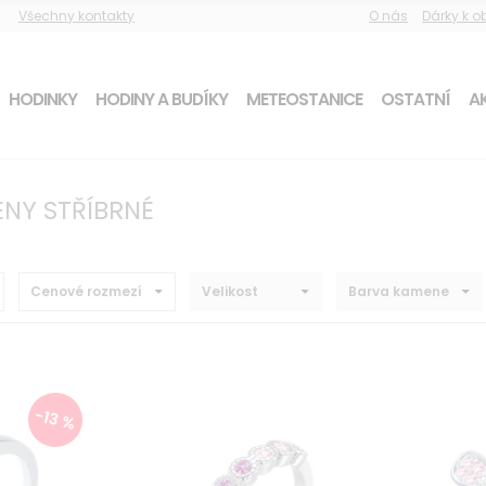
Všechny kontakty
O nás
Dárky k 
HODINKY
HODINY A BUDÍKY
METEOSTANICE
OSTATNÍ
AK
ENY STŘÍBRNÉ
Cenové rozmezí
Velikost
Barva kamene
-13 %