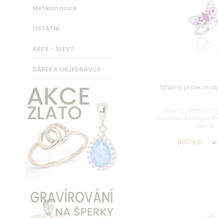
Meteostanice
OSTATNÍ
AKCE - SLEVY
DÁREK K OBJEDNÁVCE
Stříbrný prsten mot
Stříbrný prsten motý
Povrchová úprava rho
černá...
590 Kč