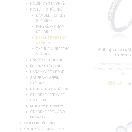
NÁUŠNICE STŘÍBRNÉ
PRSTENY STŘÍBRNÉ
DÁMSKÉ PRSTENY
STŘÍBRNÉ
PÁNSKÉ PRSTENY
STŘÍBRNÉ
DĚTSKÉ PRSTENY
STŘÍBRNÉ
ZÁSNUBNÍ PRSTENY
Stříbrný prsten s či
STŘÍBRNÉ
STRP065
PŘÍVĚŠKY STŘÍBRNÉ
Stříbrný prsten s či
ŘETÍZKY STŘÍBRNÉ
Povrchová úprava rho
NÁRAMKY STŘÍBRNÉ
čern...
SOUPRAVY ŠPERKŮ
589 Kč
STŘÍBRNÉ
NÁHRDELNÍKY STŘÍBRNÉ
STŘÍBRNÉ ŠPERKY SE
SMALTEM
Krabičky na šperky
STŘÍBRNÉ SPONY DO
KRAVATY
OCELOVÉ ŠPERKY
ŠPERKY VICTORIA CRUZ