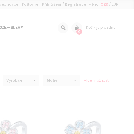
objednávce
Poštovné
Přihlášení / Registrace
Měna:
CZK
/
EUR
CE - SLEVY
Košík je prázdný
0
Výrobce
Motiv
Více možností...