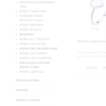
PERSONALIZOVANÉ ŠPERKY
FAEM
ŠPERKY SWAROVSKI
STŘÍBRNÉ ŠPERKY
BROSWAY FANCY
ŠPERKY BROSWAY
ŠPERKY ROSATO
KRABIČKY
ŠPERKY SE ČTYŘLÍSTKY
Stříbrný prsten srd
ŠPERKY SALVATORE
ŠPERKY NA GRAVÍROVÁNÍ
Stříbrný prsten srdí
ŠPERKY LUCA BARRA
úprava rhodiování pro
ŠPERKY KARL LAGERFELD
INDIVIDUALIZOVANÉ
ŠPERKY FAEM
495 Kč
ŠPERKY LAMPGLAS
Snubní prsteny
Hodinky
Hodiny a budíky