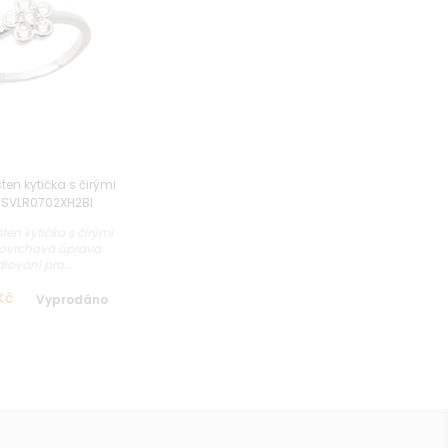
sten kytička s čirými
y SVLR0702XH2BI
sten kytička s čirými
Povrchová úprava
iování pro...
Kč
Vyprodáno