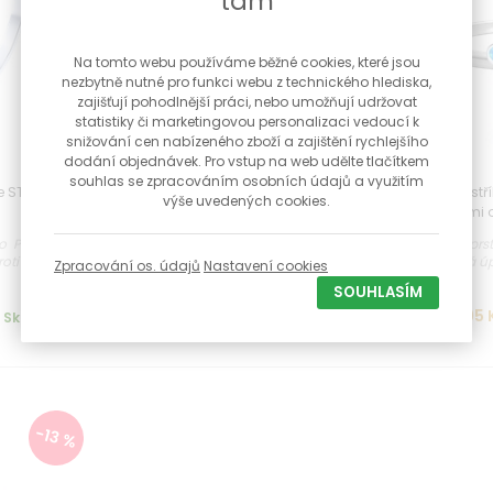
tam
Na tomto webu používáme běžné cookies, které jsou
nezbytně nutné pro funkci webu z technického hlediska,
zajišťují pohodlnější práci, nebo umožňují udržovat
statistiky či marketingovou personalizaci vedoucí k
snižování cen nabízeného zboží a zajištění rychlejšího
dodání objednávek. Pro vstup na web udělte tlačítkem
souhlas se zpracováním osobních údajů a využitím
ce STRP0655F
Stříbrný prsten kytička s bílým
Dámský stříb
výše uvedených cookies.
opálem STRP0654F
modrými 
čko Povrchová
Stříbrný prsten kytička s bílým
Stříbrný pr
ti černání ...
opálem Povrchová úprava
Povrchová úp
Zpracování os. údajů
Nastavení cookies
rhodiování proti...
SOUHLASÍM
495 Kč
495 
Skladem
Skladem
-13 %