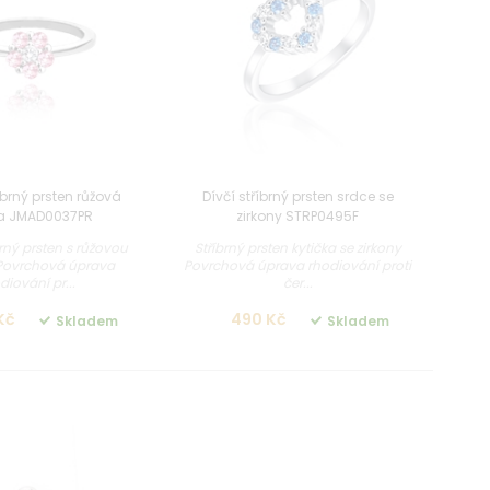
íbrný prsten růžová
Dívčí stříbrný prsten srdce se
ka JMAD0037PR
zirkony STRP0495F
brný prsten s růžovou
Stříbrný prsten kytička se zirkony
 Povrchová úprava
Povrchová úprava rhodiování proti
diování pr...
čer...
Kč
490 Kč
Skladem
Skladem