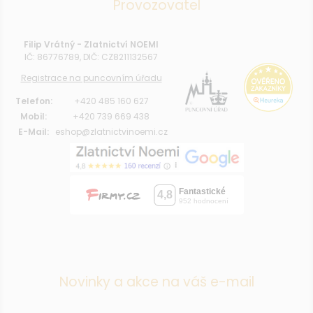
Provozovatel
Filip Vrátný - Zlatnictví NOEMI
IČ: 86776789, DIČ: CZ8211132567
Registrace na puncovním úřadu
Telefon:
+420 485 160 627
Mobil:
+420 739 669 438
E-Mail:
eshop@zlatnictvinoemi.cz
Novinky a akce na váš e-mail