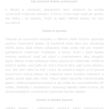
Jak zamezit jinému poškození:
U řetízků a náramků, ptředevším těch slabších se snažte
vyvarovat možnosti přetržení. K tomu může dojít např při sportu,
ale třeba i ve spánku. Proto je lepší některé šperky na noc
sundávat.
Oxidace šperků:
Pokuste se vyvarovat kontaktu s látkami, které mohou způsobit
oxidaci (zčernání) šperku. 14 karátové zlato není ryzí, obsahuje
58,5% zlata, dále stříbro, případně měď, zinek, nikl pro získání
potřebných vlastností materiálu a barvy. Proto i zlaté šperky
mohou oxidovat např. při styku s chemikáliemi, léky, drogérií,
plyny. Někdy může nežádoucí látky vylučovat i lidské tělo. Určitě se
zlatými šperky nechoďte do lázní, hlavně těch, jejiž voda obsahu
síru. Ale není čeho se bát. I když se oxidace objeví, je to pouze
povrchová vrstva, kterou lze odborně velmi snadno odstranit a
šperku bude opět jako nový. Pokud šperk nenosíte, nenechávejte
šperk v dárkové šperkové krabičce, ale vložte do uzavíratelného ZIP
sáčku. Polštářky v krabičkách obsahují lepidla, které mohou při
dlouhodobějším uchovávání způsobit černání šperku.
Čistění a leštění šperků:
Leštění šperků - odstranení oxidace nebo nežádoucích