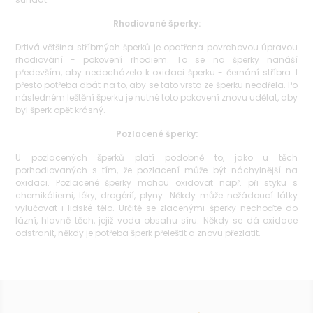
Rhodiované šperky:
Drtivá většina stříbrných šperků je opatřena povrchovou úpravou
rhodiování - pokovení rhodiem. To se na šperky nanáší
především, aby nedocházelo k oxidaci šperku - černání stříbra. I
přesto potřeba dbát na to, aby se tato vrsta ze šperku neodřela. Po
následném leštění šperku je nutné toto pokovení znovu udělat, aby
byl šperk opět krásný.
Pozlacené šperky:
U pozlacených šperků platí podobně to, jako u těch
porhodiovaných s tím, že pozlacení může být náchylnější na
oxidaci. Pozlacené šperky mohou oxidovat např. při styku s
chemikáliemi, léky, drogérií, plyny. Někdy může nežádoucí látky
vylučovat i lidské tělo. Určitě se zlacenými šperky nechoďte do
lázní, hlavně těch, jejiž voda obsahu síru. Někdy se dá oxidace
odstranit, někdy je potřeba šperk přeleštit a znovu přezlatit.