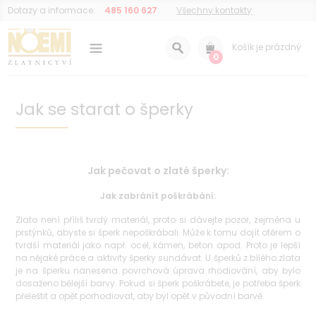
Dotazy a informace:
485 160 627
Všechny kontakty
Košík je prázdný
0
Jak se starat o šperky
Jak pečovat o zlaté šperky:
Jak zabránít poškrábání:
Zlato není příliš tvrdý materiál, proto si dávejte pozor, zejména u
prstýnků, abyste si šperk nepoškrábali. Může k tomu dojít otěrem o
tvrdší materiál jako např. ocel, kámen, beton apod. Proto je lepší
na nějaké práce a aktivity šperky sundávat. U šperků z bílého zlata
je na šperku nanesena povrchová úprava rhodiování, aby bylo
dosaženo bělejší barvy. Pokud si šperk poškrábete, je potřeba šperk
přeleštit a opět porhodiovat, aby byl opět v původní barvě.