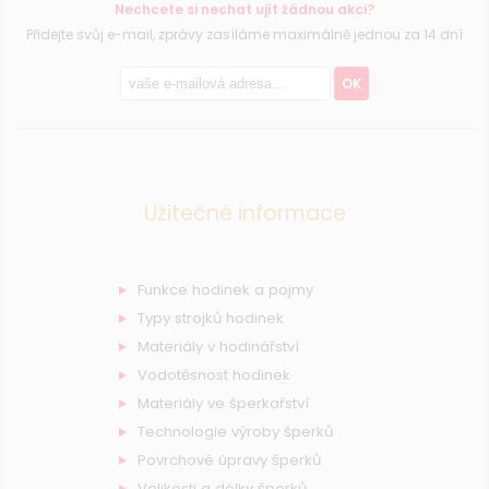
Nechcete si nechat ujít žádnou akci?
Přidejte svůj e-mail, zprávy zasíláme maximálně jednou za 14 dní
OK
Užitečné informace
Funkce hodinek a pojmy
Typy strojků hodinek
Materiály v hodinářství
Vodotěsnost hodinek
Materiály ve šperkařství
Technologie výroby šperků
Povrchové úpravy šperků
Velikosti a délky šperků