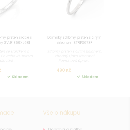
rný prsten srdce s
Dámský stříbrný prsten s čirým
ony SVLR1369XJ6BI
zirkonem STRP0673F
sten se srdíčkem a
Stříbrný prsten s čirým zirkonem,
ny Povrchová úprava
vhodný i jako zásnubní
diování...
Povrchová úprav...
č
490 Kč
Skladem
Skladem
rmace
Vše o nákupu
 pojmy
Doprava a platba