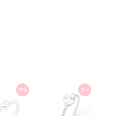
-12 %
-31 %