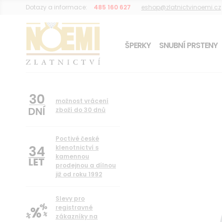
Dotazy a informace:
485 160 627
eshop@zlatnictvinoemi.cz
ŠPERKY
SNUBNÍ PRSTENY
DÁREK K OBJEDNÁVCE
možnost vrácení
zboží do 30 dnů
Poctivé české
34
klenotnictví s
kamennou
prodejnou a dílnou
již od roku 1992
Slevy pro
registravné
zákazníky na