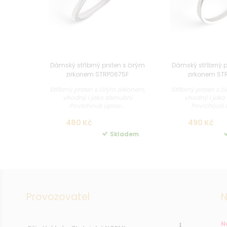
Dámský stříbrný prsten s čirým
Dámský stříbrný p
zirkonem STRP0675F
zirkonem ST
Stříbrný prsten s čirým zirkonem,
Stříbrný prsten s č
vhodný i jako zásnubní
vhodný i jako
Povrchová úprav...
Povrchová ú
480 Kč
490 Kč
Skladem
Provozovatel
N
N