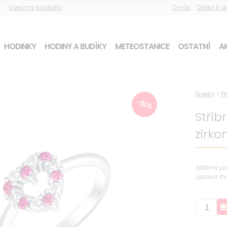
Všechny kontakty
O nás
Dárky k 
HODINKY
HODINY A BUDÍKY
METEOSTANICE
OSTATNÍ
AK
Šperky
>
P
-15%
Stříb
zirko
Stříbrný p
úprava rho