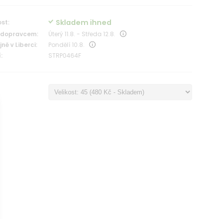
Skladem ihned
st:
 dopravcem:
Úterý 11.8. - Středa 12.8.
ně v Liberci:
Pondělí 10.8.
:
STRP0464F