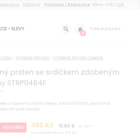
objednávce
Poštovné
Přihlášení / Registrace
Měna:
CZK
/
EUR
CE - SLEVY
Košík je prázdný
0
RSTENY
>
STŘÍBRNÉ PRSTENY
>
STŘÍBRNÉ PRSTENY DÁMSKÉ
rný prsten se srdíčkem zdobeným
ny STRP0464F
rsten s růžovými a čirými zirkony, ryzost 925/1000, povrchová
diování proti černání.
480 Kč
19,80 €
vč. DPH
DO KOŠÍKU
Cena před slevou:
570 Kč