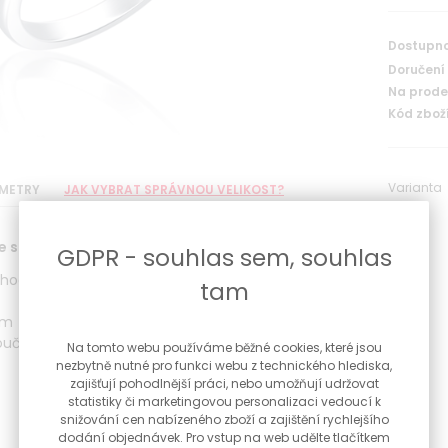
Dostupno
Doručení
Na prodej
Kód zboží
Varianta
METRY
JAK VYBRAT SPRÁVNOU VELIKOST?
e srdíčkem s čirými a růžovými zirkony
GDPR - souhlas sem, souhlas
hodiování proti černání
tam
mm
oučástí prstenu
Na tomto webu používáme běžné cookies, které jsou
nezbytně nutné pro funkci webu z technického hlediska,
zajišťují pohodlnější práci, nebo umožňují udržovat
statistiky či marketingovou personalizaci vedoucí k
snižování cen nabízeného zboží a zajištění rychlejšího
dodání objednávek. Pro vstup na web udělte tlačítkem