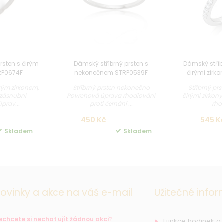
rsten s čirým
Dámský stříbrný prsten s
Dámský stříb
RP0674F
nekonečnem STRP0539F
čirými zirk
irým zirkonem,
Stříbrný prsten nekonečno
Stříbrný pr
 zásnubní
Povrchová úprava rhodiování
čirými zirko
prav...
proti černání ...
rho
450 Kč
545 K
Skladem
Skladem
ovinky a akce na váš e-mail
Užitečné info
echcete si nechat ujít žádnou akci?
Funkce hodinek a