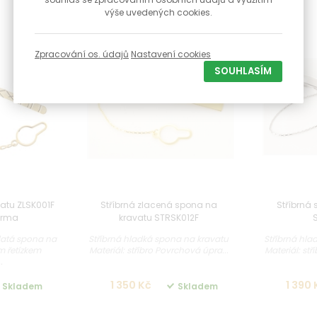
výše uvedených cookies.
-14 %
-15 %
Zpracování os. údajů
Nastavení cookies
SOUHLASÍM
atu ZLSK001F
Stříbrná zlacená spona na
Stříbrná
arma
kravatu STRSK012F
latá spona na
Stříbrná hladká spona na kravatu
Stříbrná hla
ým řetízkem
Materiál: stříbro Povrchová úpra...
Materiál: stř
.
1 350 Kč
1 390 
Skladem
Skladem