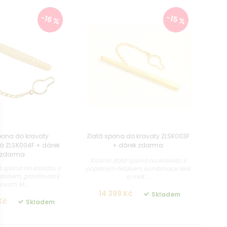
-16 %
-15 %
pona do kravaty
Zlatá spona do kravaty ZLSK003F
á ZLSK004F + dárek
+ dárek zdarma
zdarma
Krásná zlatá spona na kravatu s
á spona na kravatu s
pojistným řetízkem, kombinace lesk
etízkem, gravírovaný
a mat ...
ovrch M...
14 399 Kč
Skladem
Kč
Skladem