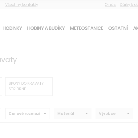
Všechny kontakty
O nás
Dárky k 
HODINKY
HODINY A BUDÍKY
METEOSTANICE
OSTATNÍ
AK
avaty
SPONY DO KRAVATY
STŘÍBRNÉ
Cenové rozmezí
Materiál
Výrobce