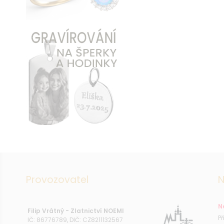
Provozovatel
N
N
Filip Vrátný - Zlatnictví NOEMI
P
IČ: 86776789, DIČ: CZ8211132567