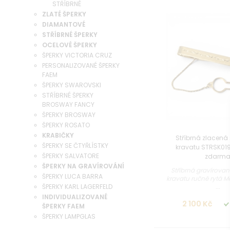
STŘÍBRNÉ
ZLATÉ ŠPERKY
DIAMANTOVÉ
STŘÍBRNÉ ŠPERKY
OCELOVÉ ŠPERKY
ŠPERKY VICTORIA CRUZ
PERSONALIZOVANÉ ŠPERKY
FAEM
ŠPERKY SWAROVSKI
STŘÍBRNÉ ŠPERKY
BROSWAY FANCY
ŠPERKY BROSWAY
ŠPERKY ROSATO
KRABIČKY
Stříbrná zlacená
ŠPERKY SE ČTYŘLÍSTKY
kravatu STRSK019
ŠPERKY SALVATORE
zdarm
ŠPERKY NA GRAVÍROVÁNÍ
Stříbrná gravírova
ŠPERKY LUCA BARRA
kravatu ručně rytá Mat
...
ŠPERKY KARL LAGERFELD
INDIVIDUALIZOVANÉ
2 100 Kč
ŠPERKY FAEM
ŠPERKY LAMPGLAS