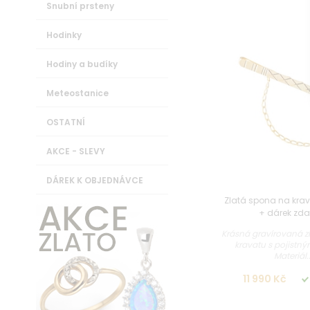
Snubní prsteny
Hodinky
Hodiny a budíky
Meteostanice
OSTATNÍ
AKCE - SLEVY
DÁREK K OBJEDNÁVCE
Zlatá spona na krav
+ dárek zd
Krásná gravírovaná z
kravatu s pojistn
Materiál..
11 990 Kč