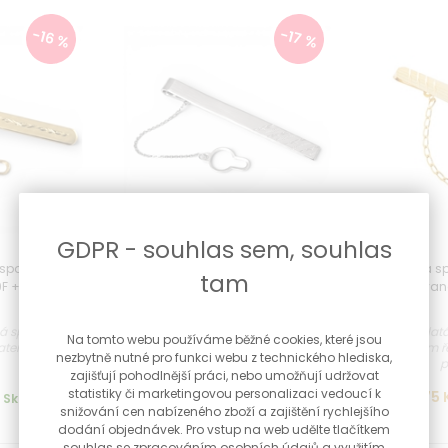
-16 %
-17 %
GDPR - souhlas sem, souhlas
 spona na
Stříbrná spona na kravatu
Zlatá s
tam
F + dárek
STRSK018F + dárek zdarma
gravírovan
a
Stříbrná gravírovaná spona na
ná spona na
Krásná zlat
kravatu ručně rytá Materiál: stříbro
Na tomto webu používáme běžné cookies, které jsou
eriál: stříbro
pojistným ř
...
nezbytně nutné pro funkci webu z technického hlediska,
p
zajišťují pohodlnější práci, nebo umožňují udržovat
1 990 Kč
Skladem
statistiky či marketingovou personalizaci vedoucí k
15 075 
Skladem
snižování cen nabízeného zboží a zajištění rychlejšího
dodání objednávek. Pro vstup na web udělte tlačítkem
souhlas se zpracováním osobních údajů a využitím