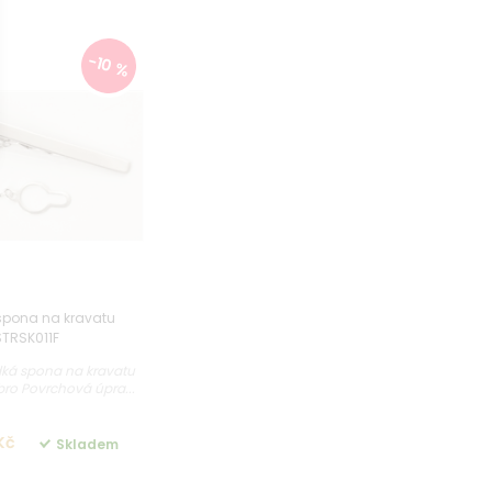
-10 %
 spona na kravatu
STRSK011F
dká spona na kravatu
íbro Povrchová úpra...
Kč
Skladem