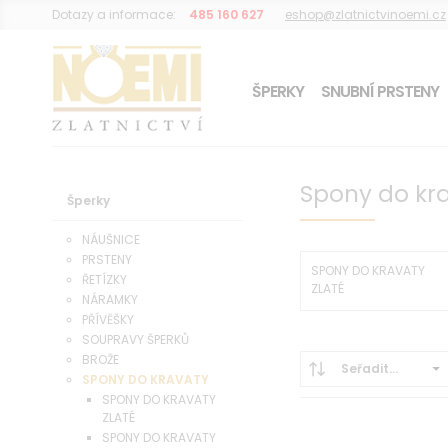
Dotazy a informace:
485 160 627
eshop@zlatnictvinoemi.cz
ŠPERKY
SNUBNÍ PRSTENY
DÁREK K OBJEDNÁVCE
Spony do kr
Šperky
NÁUŠNICE
PRSTENY
SPONY DO KRAVATY
ŘETÍZKY
ZLATÉ
NÁRAMKY
PŘÍVĚŠKY
SOUPRAVY ŠPERKŮ
BROŽE
Seřadit...
SPONY DO KRAVATY
SPONY DO KRAVATY
ZLATÉ
SPONY DO KRAVATY