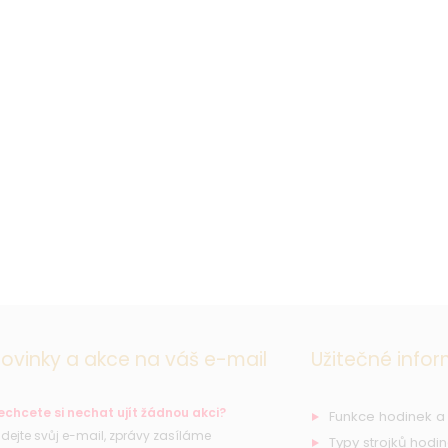
ovinky a akce na váš e-mail
Užitečné info
echcete si nechat ujít žádnou akci?
Funkce hodinek a
řidejte svůj e-mail, zprávy zasíláme
Typy strojků hodi