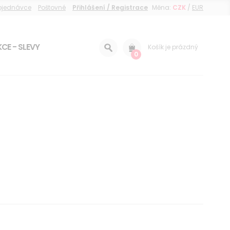
objednávce
Poštovné
Přihlášení / Registrace
Měna:
CZK
/
EUR
CE - SLEVY
Košík je prázdný
0