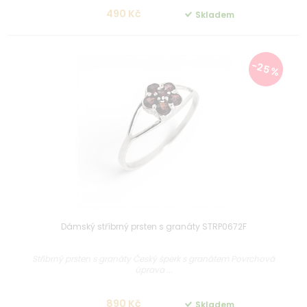
490 Kč
Skladem
-25 %
Dámský stříbrný prsten s granáty STRP0672F
Stříbrný prsten s granáty Český šperk s granátem Povrchová
úprava ...
890 Kč
Skladem