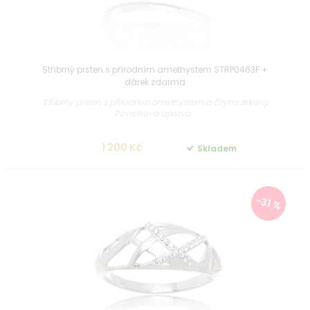
Stříbrný prsten s přírodním amethystem STRP0463F +
dárek zdarma
Stříbrný prsten s přírodním amethystem a čirými zirkony
Povrchová úprava...
1 200 Kč
Skladem
-31 %