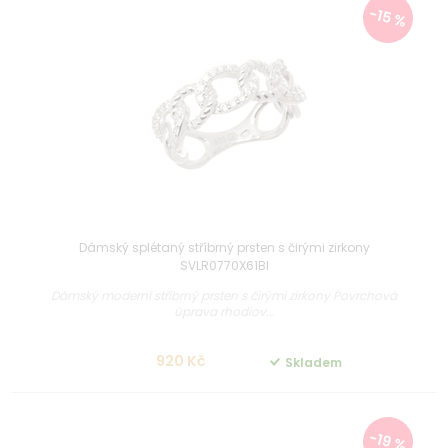
-15 %
Dámský splétaný stříbrný prsten s čirými zirkony
SVLR0770X61BI
Dámský moderní stříbrný prsten s čirými zirkony Povrchová
úprava rhodiov...
920 Kč
Skladem
-19 %