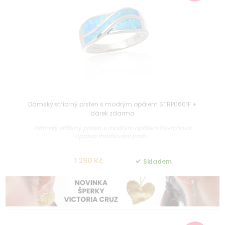
Dámský stříbrný prsten s modrým opálem STRP0601F +
dárek zdarma
Dámský stříbrný prsten s modrým opálem Povrchová
úprava rhodiování proti...
1 290 Kč
Skladem