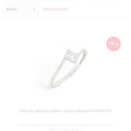
Motiv
Více možností...
-14 %
Dámský stříbrný prsten s čirým zirkonem STRP0675F
Stříbrný prsten s čirým zirkonem, vhodný i jako zásnubní
Povrchová úprav...