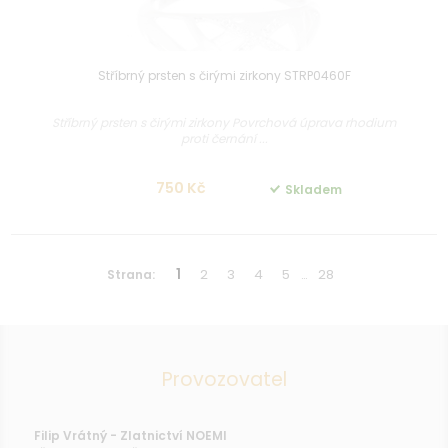
Stříbrný prsten s čirými zirkony STRP0460F
Stříbrný prsten s čirými zirkony Povrchová úprava rhodium
proti černání ...
750 Kč
Skladem
1
2
3
4
5
28
Strana:
…
Provozovatel
Filip Vrátný - Zlatnictví NOEMI