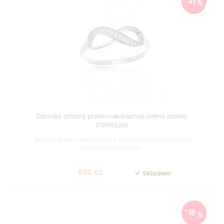
-21 %
Dámský stříbrný prsten nekonečnos čirými zirkony
STRP0626F
Stříbrný prsten nekonečno s čirými zirkony Povrchová
úprava rhodiování p...
590 Kč
Skladem
-18 %