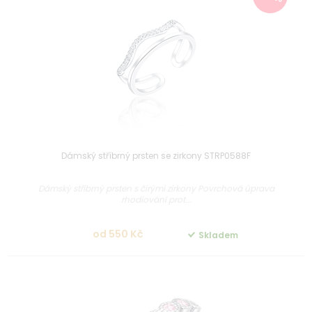
Dámský stříbrný prsten se zirkony STRP0588F
Dámský stříbrný prsten s čirými zirkony Povrchová úprava
rhodiování prot...
od 550 Kč
Skladem