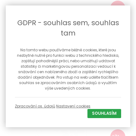
-13 %
GDPR - souhlas sem, souhlas
tam
Na tomto webu používáme běžné cookies, které jsou
nezbytně nutné pro funkci webu z technického hlediska,
zajišťují pohodlnější práci, nebo umožňují udržovat
statistiky či marketingovou personalizaci vedoucí k
snižování cen nabízeného zboží a zajištění rychlejšího
dodání objednávek. Pro vstup na web udělte tlačítkem
Stříbrný prsten s čirými zirkony STRP0656F
souhlas se zpracováním osobních údajů a využitím
výše uvedených cookies.
Stříbrný prsten s čirými zirkony Povrchová úprava
rhodiování proti čern...
Zpracování os. údajů
Nastavení cookies
589 Kč
Skladem
SOUHLASÍM