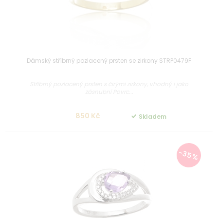
Dámský stříbrný pozlacený prsten se zirkony STRP0479F
Stříbrný pozlacený prsten s čirými zirkony, vhodný i jako
zásnubní Povrc...
850 Kč
Skladem
-35 %