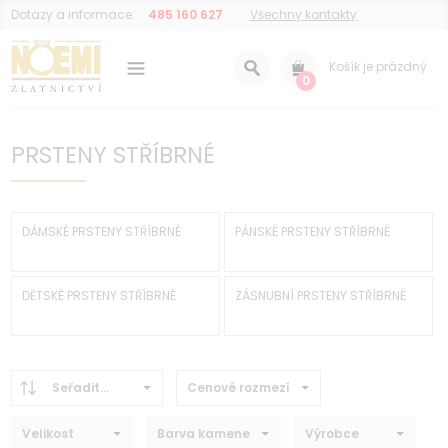
Dotazy a informace:
485 160 627
Všechny kontakty
Košík je prázdný
0
PRSTENY STŘÍBRNÉ
DÁMSKÉ PRSTENY STŘÍBRNÉ
PÁNSKÉ PRSTENY STŘÍBRNÉ
DĚTSKÉ PRSTENY STŘÍBRNÉ
ZÁSNUBNÍ PRSTENY STŘÍBRNÉ
Seřadit...
Cenové rozmezí
Velikost
Barva kamene
Výrobce