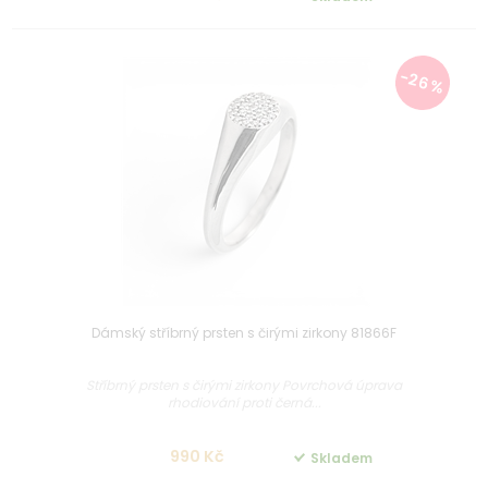
-26 %
Dámský stříbrný prsten s čirými zirkony 81866F
Stříbrný prsten s čirými zirkony Povrchová úprava
rhodiování proti černá...
990 Kč
Skladem