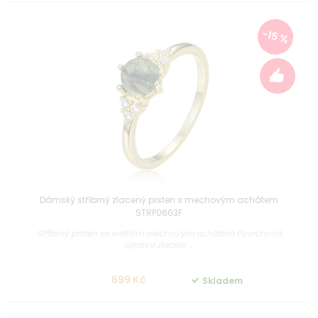
-15 %
Dámský stříbrný zlacený prsten s mechovým achátem
STRP0663F
Stříbrný prsten se světlým mechovým achátem Povrchová
úprava zlacení ...
699 Kč
Skladem