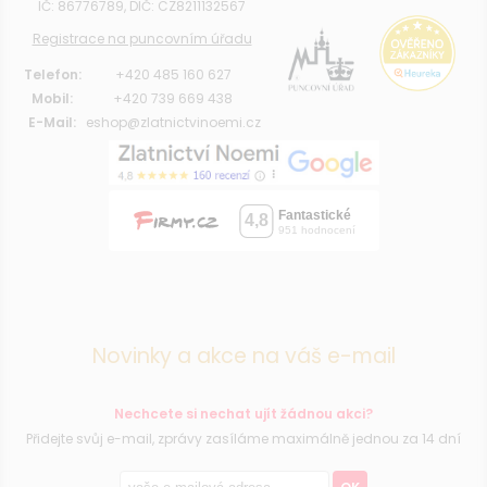
IČ: 86776789, DIČ: CZ8211132567
Registrace na puncovním úřadu
Telefon:
+420 485 160 627
Mobil:
+420 739 669 438
E-Mail:
eshop@zlatnictvinoemi.cz
Novinky a akce na váš e-mail
Nechcete si nechat ujít žádnou akci?
Přidejte svůj e-mail, zprávy zasíláme maximálně jednou za 14 dní