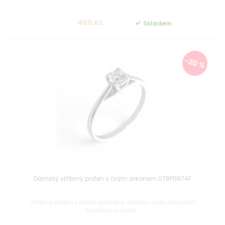
480 Kč
Skladem
-20 %
Dámský stříbrný prsten s čirým zirkonem STRP0674F
Stříbrný prsten s čirým zirkonem, vhodný i jako zásnubní
Povrchová úprav...