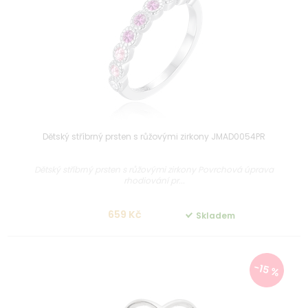
Dětský stříbrný prsten s růžovými zirkony JMAD0054PR
Dětský stříbrný prsten s růžovými zirkony Povrchová úprava
rhodiování pr...
659 Kč
Skladem
-15 %