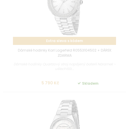
Extra sleva s kódem
Dámské hodinky Karl Lagerfeld R0553104502 + DÁREK
ZDARMA
Dámské hodinky Quartzový stroj napájený baterií Náramek -
ušlechtilá...
5 790 Kč
Skladem