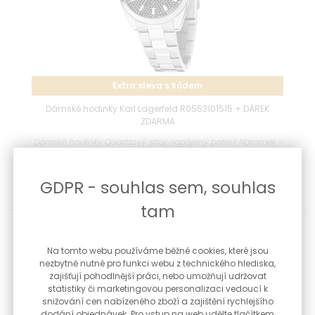
Extra sleva s kódem
Dámské hodinky Karl Lagerfeld R0553101515 + DÁREK
ZDARMA
Dámské hodinky Quartzový stroj napájený baterií Náramek -
ušlechtilá...
GDPR - souhlas sem, souhlas
3 545 Kč
Skladem
tam
Na tomto webu používáme běžné cookies, které jsou
nezbytně nutné pro funkci webu z technického hlediska,
zajišťují pohodlnější práci, nebo umožňují udržovat
statistiky či marketingovou personalizaci vedoucí k
snižování cen nabízeného zboží a zajištění rychlejšího
dodání objednávek. Pro vstup na web udělte tlačítkem