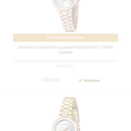
Extra sleva s kódem
Dámské hodinky Karl Lagerfeld R0553104507 + DÁREK
ZDARMA
Dámské hodinky Quartzový stroj napájený baterií Náramek -
ušlechtilá...
5 090 Kč
Skladem