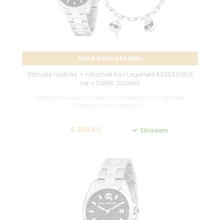
Extra sleva s kódem
Dámské hodinky + náramek Karl Lagerfeld R0553101516
set + DÁREK ZDARMA
Dámské hodinky ve setu s náramkem Karl Lagerfeld
Quartzový stroj napájený ...
6 350 Kč
Skladem