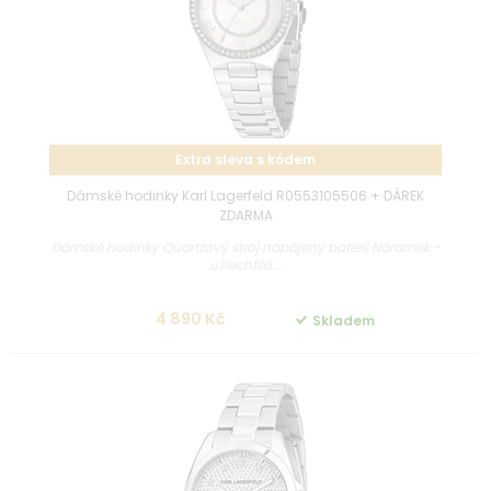
Extra sleva s kódem
Dámské hodinky Karl Lagerfeld R0553105506 + DÁREK
ZDARMA
Dámské hodinky Quartzový stroj napájený baterií Náramek -
ušlechtilá...
4 890 Kč
Skladem