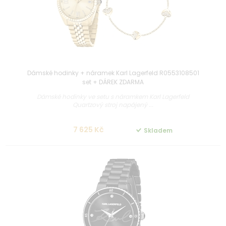
Dámské hodinky + náramek Karl Lagerfeld R0553108501
set + DÁREK ZDARMA
Dámské hodinky ve setu s náramkem Karl Lagerfeld
Quartzový stroj napájený ...
7 625 Kč
Skladem