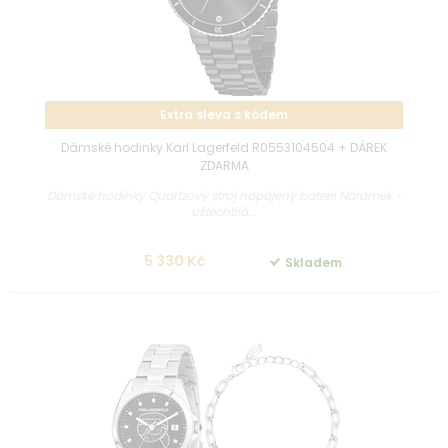
Extra sleva s kódem
Dámské hodinky Karl Lagerfeld R0553104504 + DÁREK
ZDARMA
Dámské hodinky Quartzový stroj napájený baterií Náramek -
ušlechtilá...
5 330 Kč
Skladem