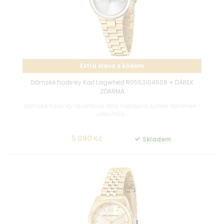
Extra sleva s kódem
Dámské hodinky Karl Lagerfeld R0553104508 + DÁREK
ZDARMA
Dámské hodinky Quartzový stroj napájený baterií Náramek -
ušlechtilá...
5 090 Kč
Skladem