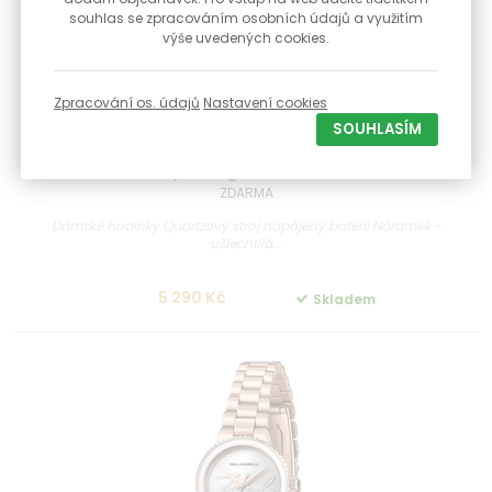
souhlas se zpracováním osobních údajů a využitím
výše uvedených cookies.
Zpracování os. údajů
Nastavení cookies
SOUHLASÍM
Extra sleva s kódem
Dámské hodinky Karl Lagerfeld R0553105502 + DÁREK
ZDARMA
Dámské hodinky Quartzový stroj napájený baterií Náramek -
ušlechtilá...
5 290 Kč
Skladem