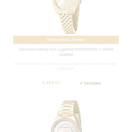
Extra sleva s kódem
Dámské hodinky Karl Lagerfeld R0553109501 + DÁREK
ZDARMA
Dámské hodinky Quartzový stroj napájený baterií Náramek -
ušlechtilá...
5 490 Kč
Skladem