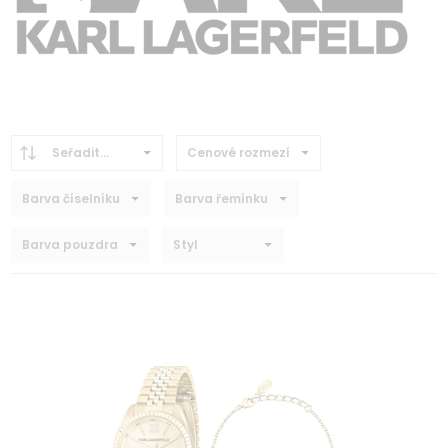
Seřadit...
Cenové rozmezí
Barva číselníku
Barva řemínku
Barva pouzdra
Styl