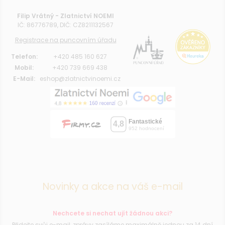
Filip Vrátný - Zlatnictví NOEMI
IČ: 86776789, DIČ: CZ8211132567
Registrace na puncovním úřadu
Telefon:
+420 485 160 627
Mobil:
+420 739 669 438
E-Mail:
eshop@zlatnictvinoemi.cz
Novinky a akce na váš e-mail
Nechcete si nechat ujít žádnou akci?
Přidejte svůj e-mail, zprávy zasíláme maximálně jednou za 14 dní