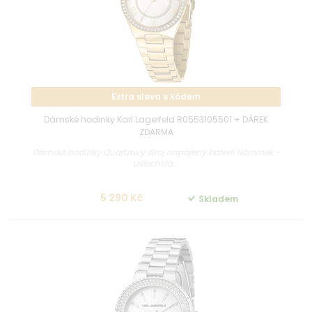
Extra sleva s kódem
Dámské hodinky Karl Lagerfeld R0553105501 + DÁREK
ZDARMA
Dámské hodinky Quartzový stroj napájený baterií Náramek -
ušlechtilá...
5 290 Kč
Skladem