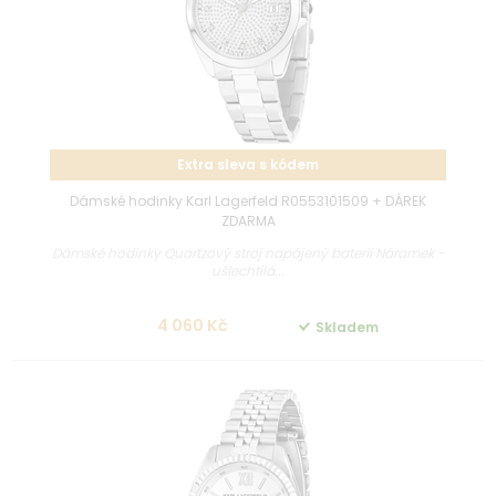
Extra sleva s kódem
Dámské hodinky Karl Lagerfeld R0553101509 + DÁREK
ZDARMA
Dámské hodinky Quartzový stroj napájený baterií Náramek -
ušlechtilá...
4 060 Kč
Skladem