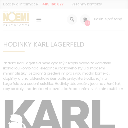
Dotazy a informace:
485 160 627
Všechny kontakty
Košík je prázdný
0
HODINKY KARL LAGERFELD
Značka Karl Lagerfeld nese výrazný rukopis svého zakladatele –
ikonickou kombinaci elegance, rockového stylu a moderní
minimalistiky. Je známá především pro svou módní konfekci,
doplňky a charakteristické černobílé prvky, které odkazují na
Lagerfeldovu osobní estetiku. Hodinky této značky jsou navržené tak,
aby se daly snadno kombinovat s každodenním i večerním outfitem.