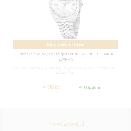
Extra sleva s kódem
Dámské hodinky Karl Lagerfeld R0553108509 + DÁREK
ZDARMA
Dámské hodinky Quartzový stroj napájený baterií Náramek -
ušlechtilá...
4 310 Kč
Skladem
Provozovatel