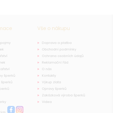
rmace
Vše o nákupu
 pojmy
Doprava a platba
nek
Obchodní podmínky
řství
Ochrana osobních údajů
nek
Reklamační řád
ařství
O nás
by šperků
Kontakty
 šperků
Výkup zlata
šperků
Opravy šperků
Zakázková výroba šperků
erky
Videa
tích: