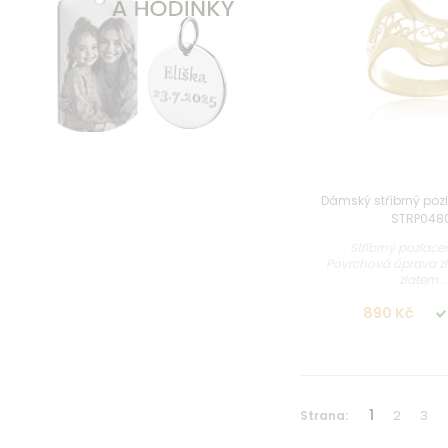
Dámský stříbrný poz
STRP048
Stříbrný pozlace
Povrchová úprava zl
zlatem ..
890 Kč
1
2
3
Strana: