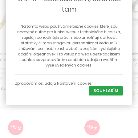
tam
Na tomto webu používáme běžné cookies, které jsou
nezbytně nutné pro funkci webu z technického hlediska,
zajišťují pohodlnější práci, nebo umožňují udržovat
statistiky či marketingovou personalizaci vedoucí k
snižování cen nabízeného zboží a zajištění rychlejšího
cený prsten s
Stříbrný prsten s čirými zirkony
Dámský 
dodání objednávek. Pro vstup na web udělte tlačítkem
 STRP0663F
STRP0656F
nekonečn
souhlas se zpracováním osobních údajů a využitím
S
výše uvedených cookies.
e světlým
Stříbrný prsten s čirými zirkony
Stříbrný prs
 Povrchová
Povrchová úprava rhodiování proti
zirkony 
í ...
čern...
rho
Zpracování os. údajů
Nastavení cookies
589 Kč
Skladem
Skladem
SOUHLASÍM
590 
-15 %
-19 %