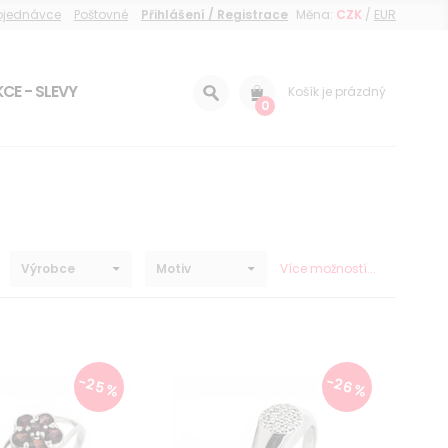
objednávce
Poštovné
Přihlášení / Registrace
Měna:
CZK
/
EUR
CE - SLEVY
Košík je prázdný
0
Výrobce
Motiv
Více možností...
-25 %
-26 %