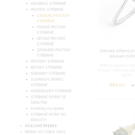
NÁUŠNICE STŘÍBRNÉ
PRSTENY STŘÍBRNÉ
DÁMSKÉ PRSTENY
STŘÍBRNÉ
PÁNSKÉ PRSTENY
STŘÍBRNÉ
DĚTSKÉ PRSTENY
STŘÍBRNÉ
ZÁSNUBNÍ PRSTENY
Dámský stříbrný pr
STŘÍBRNÉ
zirkonem STR
PŘÍVĚŠKY STŘÍBRNÉ
Stříbrný prsten s či
ŘETÍZKY STŘÍBRNÉ
vhodný i jako zásnu
NÁRAMKY STŘÍBRNÉ
úprav...
SOUPRAVY ŠPERKŮ
480 Kč
STŘÍBRNÉ
NÁHRDELNÍKY STŘÍBRNÉ
STŘÍBRNÉ ŠPERKY SE
SMALTEM
Krabičky na šperky
STŘÍBRNÉ SPONY DO
KRAVATY
OCELOVÉ ŠPERKY
ŠPERKY VICTORIA CRUZ