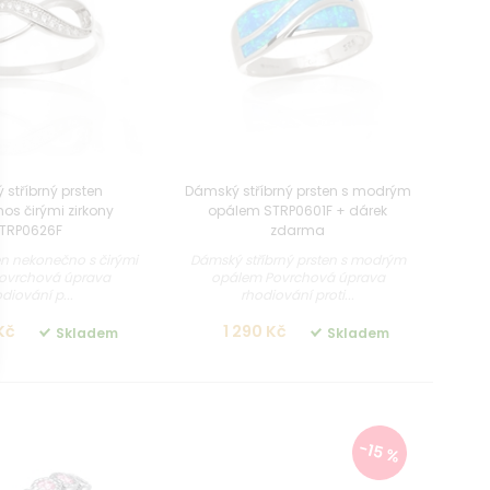
stříbrný prsten
Dámský stříbrný prsten s modrým
os čirými zirkony
opálem STRP0601F + dárek
TRP0626F
zdarma
ten nekonečno s čirými
Dámský stříbrný prsten s modrým
Povrchová úprava
opálem Povrchová úprava
diování p...
rhodiování proti...
Kč
1 290 Kč
Skladem
Skladem
-15 %