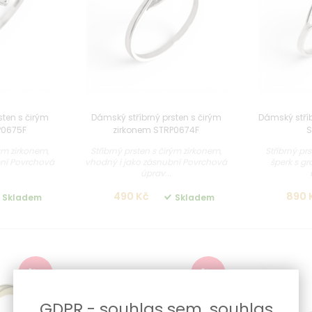
sten s čirým
Dámský stříbrný prsten s čirým
Dámský stříb
P0675F
zirkonem STRP0674F
S
rým zirkonem,
Stříbrný prsten s čirým zirkonem,
Stříbrný pr
bní Povrchová
vhodný i jako zásnubní Povrchová
šperk s g
úprav...
490 Kč
890 
Skladem
Skladem
-15 %
-13 %
GDPR - souhlas sem, souhlas