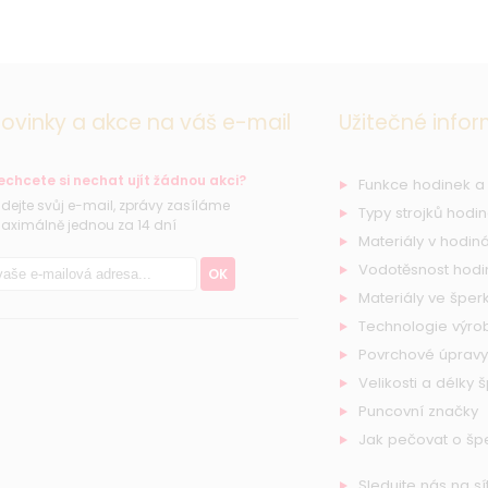
ovinky a akce na váš e-mail
Užitečné info
echcete si nechat ujít žádnou akci?
Funkce hodinek a
řidejte svůj e-mail, zprávy zasíláme
Typy strojků hodi
aximálně jednou za 14 dní
Materiály v hodiná
Vodotěsnost hodi
OK
Materiály ve šperk
Technologie výro
Povrchové úpravy
Velikosti a délky 
Puncovní značky
Jak pečovat o šp
Sledujte nás na sí