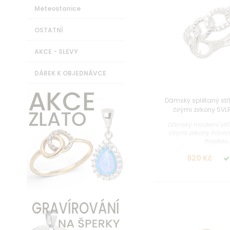
Meteostanice
OSTATNÍ
AKCE - SLEVY
DÁREK K OBJEDNÁVCE
Dámský splétaný stří
čirými zirkony SV
Dámský moderní stří
čirými zirkony Povr
rhodiov..
920 Kč