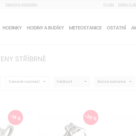
Všechny kontakty
O nás
Dárky k 
HODINKY
HODINY A BUDÍKY
METEOSTANICE
OSTATNÍ
AK
ENY STŘÍBRNÉ
Cenové rozmezí
Velikost
Barva kamene
-20 %
-14 %