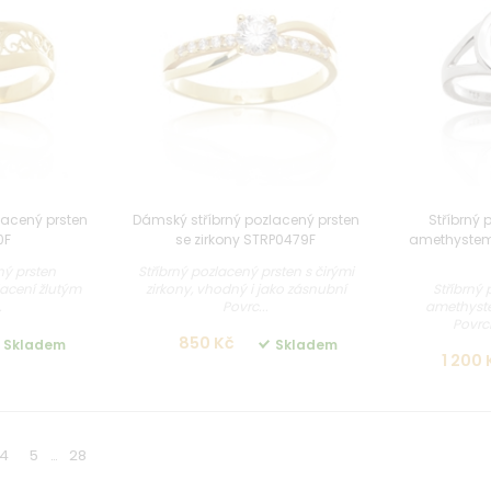
lacený prsten
Dámský stříbrný pozlacený prsten
Stříbrný 
0F
se zirkony STRP0479F
amethystem
ný prsten
Stříbrný pozlacený prsten s čirými
Stříbrný 
acení žlutým
zirkony, vhodný i jako zásnubní
amethyste
.
Povrc...
Povrc
850 Kč
Skladem
Skladem
1 200 
4
5
28
…