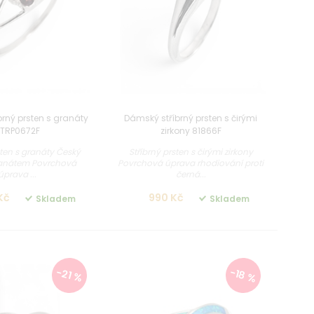
rný prsten s granáty
Dámský stříbrný prsten s čirými
TRP0672F
zirkony 81866F
sten s granáty Český
Stříbrný prsten s čirými zirkony
ranátem Povrchová
Povrchová úprava rhodiování proti
úprava ...
černá...
Kč
990 Kč
Skladem
Skladem
-18 %
-21 %