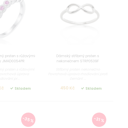
rný prsten s růžovými
Dámský stříbrný prsten s
ny JMAD0054PR
nekonečnem STRP0539F
rný prsten s růžovými
Stříbrný prsten nekonečno
Povrchová úprava
Povrchová úprava rhodiování proti
diování pr...
černání ...
Kč
450 Kč
Skladem
Skladem
-35 %
-31 %