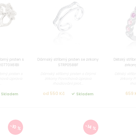
brný prsten s
Dámský stříbrný prsten se zirkony
Dětský stříb
LR0770X61BI
STRP0588F
zirko
brný prsten s
Dámský stříbrný prsten s čirými
Dětský stříb
chová úprava
zirkony Povrchová úprava
zirkony 
.
rhodiování prot...
rho
od 550 Kč
659 
Skladem
Skladem
-10 %
-14 %