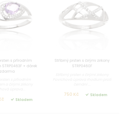
prsten s přírodním
Stříbrný prsten s čirými zirkony
 STRP0463F + dárek
STRP0460F
zdarma
Stříbrný prsten s čirými zirkony
prsten s přírodním
Povrchová úprava rhodium proti
m a čirými zirkony
černání ...
hová úprava...
750 Kč
Skladem
Kč
Skladem