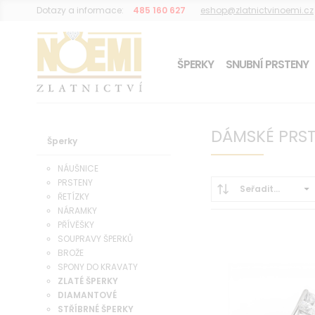
Dotazy a informace:
485 160 627
eshop@zlatnictvinoemi.cz
ŠPERKY
SNUBNÍ PRSTENY
DÁREK K OBJEDNÁVCE
DÁMSKÉ PRST
Šperky
NÁUŠNICE
PRSTENY
Seřadit...
ŘETÍZKY
NÁRAMKY
PŘÍVĚŠKY
SOUPRAVY ŠPERKŮ
BROŽE
SPONY DO KRAVATY
ZLATÉ ŠPERKY
DIAMANTOVÉ
STŘÍBRNÉ ŠPERKY