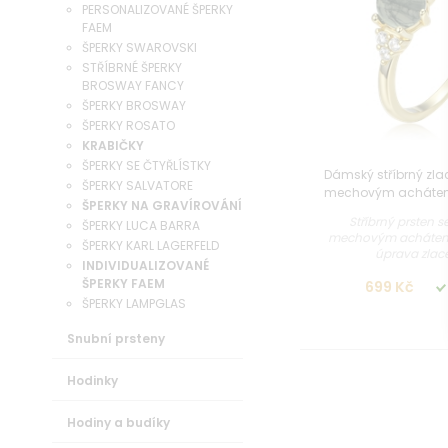
PERSONALIZOVANÉ ŠPERKY
FAEM
ŠPERKY SWAROVSKI
STŘÍBRNÉ ŠPERKY
BROSWAY FANCY
ŠPERKY BROSWAY
ŠPERKY ROSATO
KRABIČKY
ŠPERKY SE ČTYŘLÍSTKY
Dámský stříbrný zla
ŠPERKY SALVATORE
mechovým achátem
ŠPERKY NA GRAVÍROVÁNÍ
Stříbrný prsten s
ŠPERKY LUCA BARRA
mechovým achátem
ŠPERKY KARL LAGERFELD
úprava zlacen
INDIVIDUALIZOVANÉ
ŠPERKY FAEM
699 Kč
ŠPERKY LAMPGLAS
Snubní prsteny
Hodinky
Hodiny a budíky