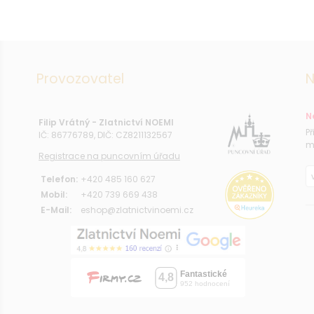
Provozovatel
N
N
Filip Vrátný - Zlatnictví NOEMI
P
IČ: 86776789, DIČ: CZ8211132567
m
Registrace na puncovním úřadu
Telefon:
+420 485 160 627
Mobil:
+420 739 669 438
E-Mail:
eshop@zlatnictvinoemi.cz