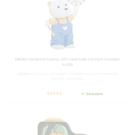
Dětské nástěnné hodiny JVD medvídek s tichým chodem
HJ106
Nástěnné hodiny s plynulým chodem ve tvaru medvídka
Plynulý chod Mat...
690 Kč
Skladem