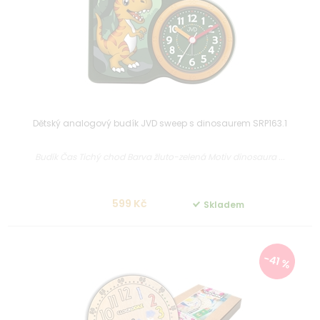
Dětský analogový budík JVD sweep s dinosaurem SRP163.1
Budík Čas Tichý chod Barva žluto-zelená Motiv dinosaura ...
599 Kč
Skladem
-41 %