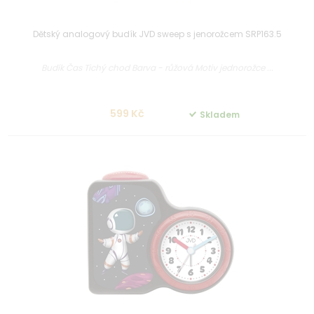
Dětský analogový budík JVD sweep s jenorožcem SRP163.5
Budík Čas Tichý chod Barva - růžová Motiv jednorožce ...
599 Kč
Skladem