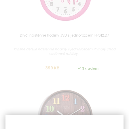
Dívčí nástěnné hodiny JVD s jednorožcem HP612.D7
Krásné dětské nástěnné hodiny s jednorožcem Plynulý chod
vteřinové ručičky...
399 Kč
Skladem