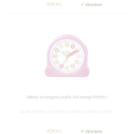
498 Kč
Skladem
Dětský analogový budík JVD sweep SRP160.1
Budík Osvětlení Čas Tichý chod Barva růžová Ručičk...
439 Kč
Skladem