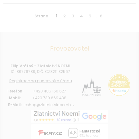
1
2
3
4
5
6
Strana:
…
Provozovatel
Filip Vrátný - Zlatnictví NOEMI
IČ: 86776789, DIČ: CZ8211132567
Registrace na puncovním úřadu
Telefon:
+420 485 160 627
Mobil:
+420 739 669 438
E-Mail:
eshop@zlatnictvinoemi.cz