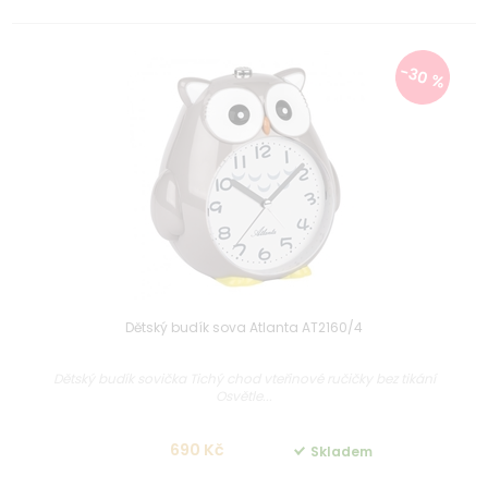
-30 %
Dětský budík sova Atlanta AT2160/4
Dětský budík sovička Tichý chod vteřinové ručičky bez tikání
Osvětle...
690 Kč
Skladem