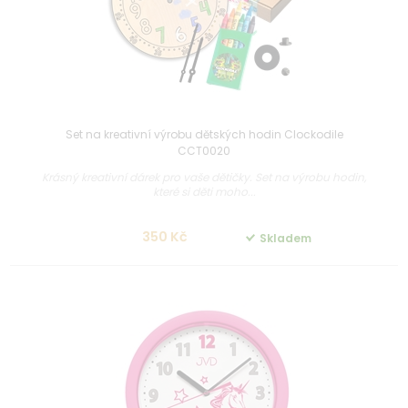
Set na kreativní výrobu dětských hodin Clockodile
CCT0020
Krásný kreativní dárek pro vaše dětičky. Set na výrobu hodin,
které si děti moho...
350 Kč
Skladem