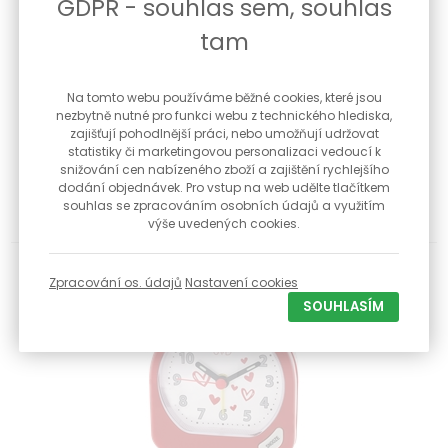
GDPR - souhlas sem, souhlas
tam
Na tomto webu používáme běžné cookies, které jsou
Dětské nástěnné hodiny JVD HA49.2
nezbytně nutné pro funkci webu z technického hlediska,
zajišťují pohodlnější práci, nebo umožňují udržovat
Dětské plastové nástěnné hodiny s plynulým chodem bez
statistiky či marketingovou personalizaci vedoucí k
tikání Materiál - pl...
snižování cen nabízeného zboží a zajištění rychlejšího
dodání objednávek. Pro vstup na web udělte tlačítkem
souhlas se zpracováním osobních údajů a využitím
499 Kč
Skladem
výše uvedených cookies.
Zpracování os. údajů
Nastavení cookies
SOUHLASÍM