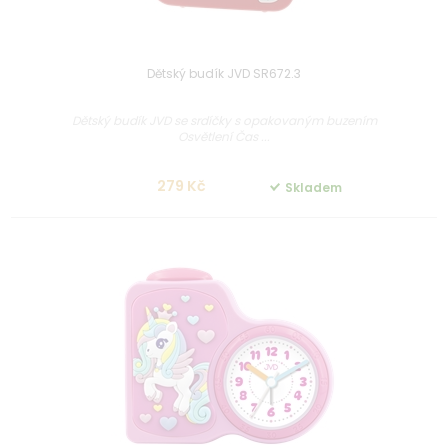
Dětský budík JVD SR672.3
Dětský budík JVD se srdíčky s opakovaným buzením
Osvětlení Čas ...
279 Kč
Skladem