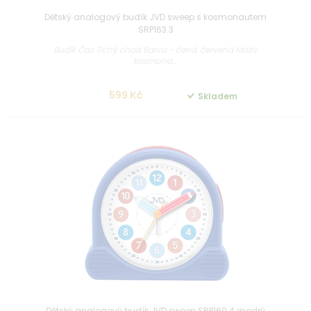
Dětský analogový budík JVD sweep s kosmonautem
SRP163.3
Budík Čas Tichý chod Barva - čená, červená Motiv
kosmona...
599 Kč
Skladem
Dětský analogový budík JVD sweep SRP160.4 modrý