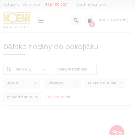
Dotazy a informace:
485 160 627
Všechny kontakty
Košík je prázdný
0
Dětské hodiny do pokojíčku
Seřadit...
Cenové rozmezí
Barva
Výrobce
Funkce budíku
Vzhled hodin
Více možností...
-14 %