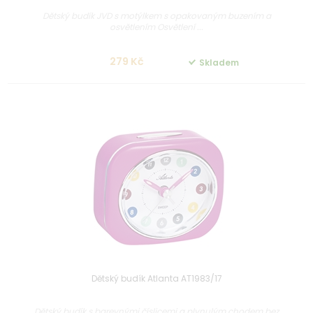
Dětský budík JVD s motýlkem s opakovaným buzením a
osvětlením Osvětlení ...
279 Kč
Skladem
Dětský budík Atlanta AT1983/17
Dětský budík s barevnými číslicemi a plynulým chodem bez