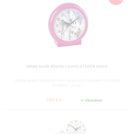
Dětský budík Atlanta s koňmi AT2121/8 růžový
Dětský budík s obrázkem koní a plynulým chodem bez tikání
Osvětlení - pods...
590 Kč
Skladem