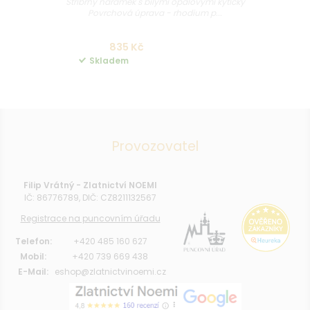
Stříbrný náramek s bílými opálovými kytičky
Povrchová úprava - rhodium p...
835 Kč
Skladem
Provozovatel
Filip Vrátný - Zlatnictví NOEMI
IČ: 86776789, DIČ: CZ8211132567
Registrace na puncovním úřadu
Telefon:
+420 485 160 627
Mobil:
+420 739 669 438
E-Mail:
eshop@zlatnictvinoemi.cz