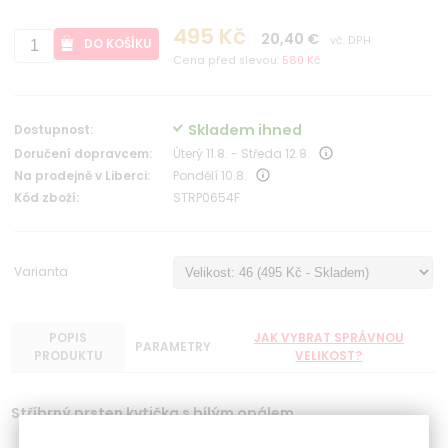
495 Kč
20,40 €
vč. DPH
DO KOŠÍKU
Cena před slevou:
580 Kč
Skladem ihned
Dostupnost:
Doručení dopravcem:
Úterý 11.8. - Středa 12.8.
Na prodejně v Liberci:
Pondělí 10.8.
Kód zboží:
STRP0654F
Varianta
POPIS
JAK VYBRAT SPRÁVNOU
PARAMETRY
PRODUKTU
VELIKOST?
Stříbrný prsten kytička s bílým opálem
Povrchová úprava rhodiování proti černání