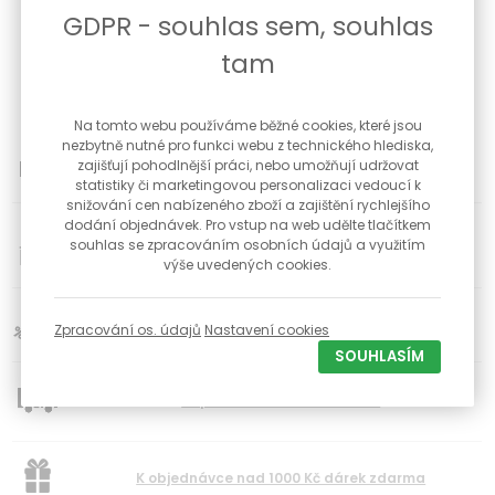
GDPR - souhlas sem, souhlas
Ryzost 925/1000
Barva opálu - bílá
tam
Šířka prstenu 8,5 mm
Dárková krabička součástí prstenu
Na tomto webu používáme běžné cookies, které jsou
nezbytně nutné pro funkci webu z technického hlediska,
možnost vrácení zboží do 30 dnů
zajišťují pohodlnější práci, nebo umožňují udržovat
statistiky či marketingovou personalizaci vedoucí k
snižování cen nabízeného zboží a zajištění rychlejšího
34
dodání objednávek. Pro vstup na web udělte tlačítkem
Poctivé české klenotnictví s kamennou prodejnou a
souhlas se zpracováním osobních údajů a využitím
dílnou již od roku 1992
výše uvedených cookies.
Slevy pro registravné zákazníky na vybrané produkty
Zpracování os. údajů
Nastavení cookies
SOUHLASÍM
Doprava zdarma od 1500 Kč
K objednávce nad 1000 Kč dárek zdarma