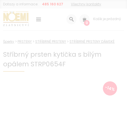
Dotazy a informace:
485 160 627
Všechny kontakty
Košík je prázdný
0
Šperky
>
PRSTENY
>
STŘÍBRNÉ PRSTENY
>
STŘÍBRNÉ PRSTENY DÁMSKÉ
Stříbrný prsten kytička s bílým
opálem STRP0654F
-14%