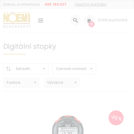
Dotazy a informace:
485 160 627
Všechny kontakty
Košík je prázdný
0
Digitální stopky
Seřadit...
Cenové rozmezí
Funkce
Výrobce
-22 %