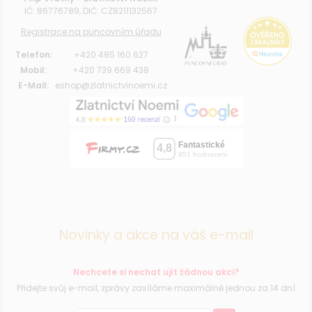
IČ: 86776789, DIČ: CZ8211132567
Registrace na puncovním úřadu
Telefon:
+420 485 160 627
Mobil:
+420 739 669 438
E-Mail:
eshop@zlatnictvinoemi.cz
Novinky a akce na váš e-mail
Nechcete si nechat ujít žádnou akci?
Přidejte svůj e-mail, zprávy zasíláme maximálně jednou za 14 dní