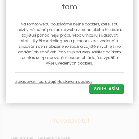
tam
Na tomto webu používáme běžné cookies, které jsou
nezbytně nutné pro funkci webu z technického hlediska,
zajišťují pohodlnější práci, nebo umožňují udržovat
statistiky či marketingovou personalizaci vedoucí k
snižování cen nabízeného zboží a zajištění rychlejšího
Digitální stopky JVD ST2810
dodání objednávek. Pro vstup na web udělte tlačítkem
souhlas se zpracováním osobních údajů a využitím
Stopky s přesností na 1/100 sekundy Čas Budík Datum, den v
výše uvedených cookies.
týd...
590 Kč
Zpracování os. údajů
Nastavení cookies
Skladem
SOUHLASÍM
Provozovatel
Filip Vrátný - Zlatnictví NOEMI