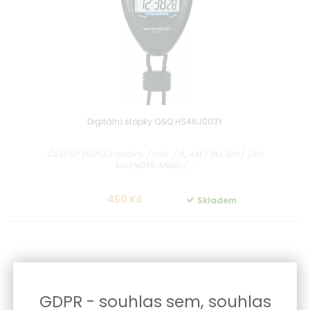
Digitální stopky Q&Q HS46J003Y
ČASOVÝ DISPLEJ: Hodiny / min. / S., AM / PM, 12H / 24H
KALENDÁŘ: Měsíc / ...
450 Kč
Skladem
GDPR - souhlas sem, souhlas