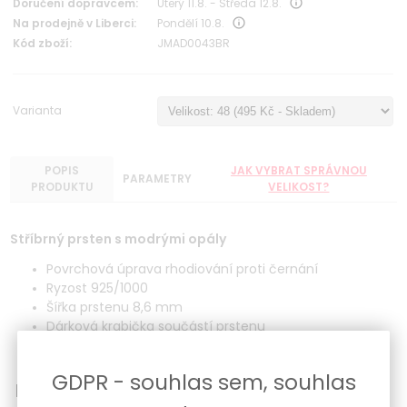
Doručení dopravcem:
Úterý 11.8. - Středa 12.8.
Na prodejně v Liberci:
Pondělí 10.8.
Kód zboží:
JMAD0043BR
Varianta
POPIS
JAK VYBRAT SPRÁVNOU
PARAMETRY
PRODUKTU
VELIKOST?
Stříbrný prsten s modrými opály
Povrchová úprava rhodiování proti černání
Ryzost 925/1000
Šířka prstenu 8,6 mm
Dárková krabička součástí prstenu
GDPR - souhlas sem, souhlas
možnost vrácení zboží do 30 dnů