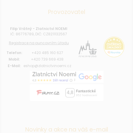
Provozovatel
Filip Vrátný - Zlatnictví NOEMI
IČ: 86776789, DIČ: CZ8211132567
Registrace na puncovním úřadu
Telefon:
+420 485 160 627
Mobil:
+420 739 669 438
E-Mail:
eshop@zlatnictvinoemi.cz
Novinky a akce na váš e-mail