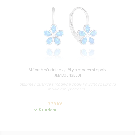
Stříbrné náušnice kytičky s modrými opály
JMAD0043BE01
Stříbrné náušnice s modrými opály Povrchová úprava
rhodiování proti čern...
779 Kč
Skladem