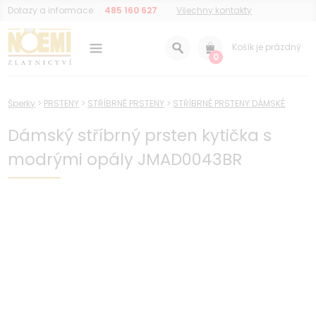
Dotazy a informace:
485 160 627
Všechny kontakty
Košík je prázdný
0
Šperky
>
PRSTENY
>
STŘÍBRNÉ PRSTENY
>
STŘÍBRNÉ PRSTENY DÁMSKÉ
Dámský stříbrný prsten kytička s
modrými opály JMAD0043BR