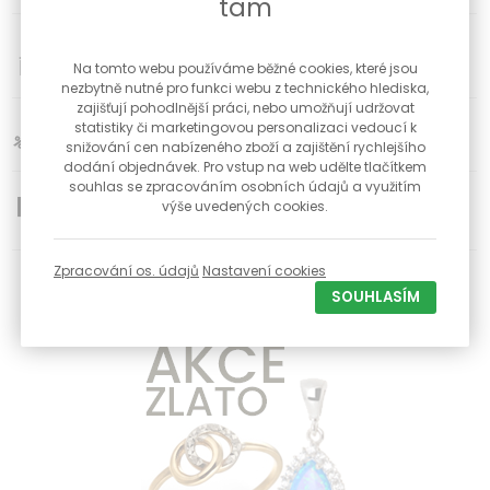
tam
34
Poctivé české klenotnictví s kamennou prodejnou a
dílnou již od roku 1992
Na tomto webu používáme běžné cookies, které jsou
nezbytně nutné pro funkci webu z technického hlediska,
zajišťují pohodlnější práci, nebo umožňují udržovat
statistiky či marketingovou personalizaci vedoucí k
Slevy pro registravné zákazníky na vybrané produkty
snižování cen nabízeného zboží a zajištění rychlejšího
dodání objednávek. Pro vstup na web udělte tlačítkem
souhlas se zpracováním osobních údajů a využitím
výše uvedených cookies.
Doprava zdarma od 1500 Kč
Zpracování os. údajů
Nastavení cookies
K objednávce nad 1000 Kč dárek zdarma
SOUHLASÍM