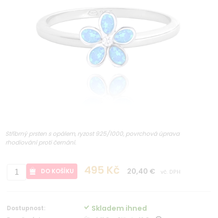
Stříbrný prsten s opálem, ryzost 925/1000, povrchová úprava
rhodiování proti černání.
495 Kč
20,40 €
DO KOŠÍKU
vč. DPH
Skladem ihned
Dostupnost: