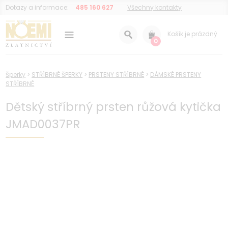
Dotazy a informace:
485 160 627
Všechny kontakty
Košík je prázdný
0
Šperky
>
STŘÍBRNÉ ŠPERKY
>
PRSTENY STŘÍBRNÉ
>
DÁMSKÉ PRSTENY
STŘÍBRNÉ
Dětský stříbrný prsten růžová kytička
JMAD0037PR