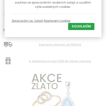
souhlas se zpracováním osobních údajů a využitím
34
výše uvedených cookies.
Poctivé české klenotnictví s kamennou prodejnou a
dílnou již od roku 1992
Zpracování os. údajů
Nastavení cookies
SOUHLASÍM
Slevy pro registravné zákazníky na vybrané produkty
Doprava zdarma od 1500 Kč
K objednávce nad 1000 Kč dárek zdarma