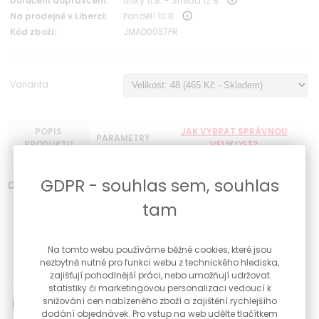
Doručení dopravcem:
Úterý 11.8. - Středa 12.8.
Na prodejně v Liberci:
Pondělí 10.8.
Kód zboží:
JMAD0037PR
Varianta
POPIS
JAK VYBRAT SPRÁVNOU
PARAMETRY
PRODUKTU
VELIKOST?
GDPR - souhlas sem, souhlas
Dětský stříbrný prsten s růžovou kytičkou
tam
Povrchová úprava rhodiování proti černání
Ryzost 925/1000
Šířka prstenu 5 mm
Na tomto webu používáme běžné cookies, které jsou
Dárková krabička součástí prstenu
nezbytně nutné pro funkci webu z technického hlediska,
zajišťují pohodlnější práci, nebo umožňují udržovat
statistiky či marketingovou personalizaci vedoucí k
možnost vrácení zboží do 30 dnů
snižování cen nabízeného zboží a zajištění rychlejšího
dodání objednávek. Pro vstup na web udělte tlačítkem