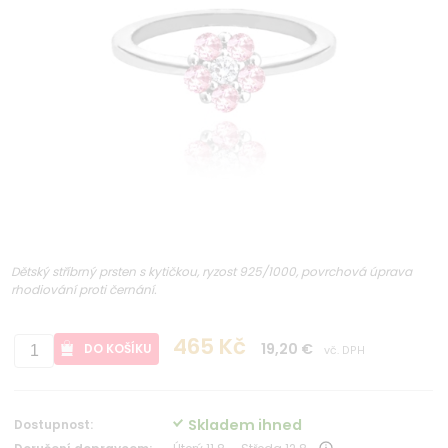
Dětský stříbrný prsten s kytičkou, ryzost 925/1000, povrchová úprava
rhodiování proti černání.
465 Kč
19,20 €
DO KOŠÍKU
vč. DPH
Skladem ihned
Dostupnost: