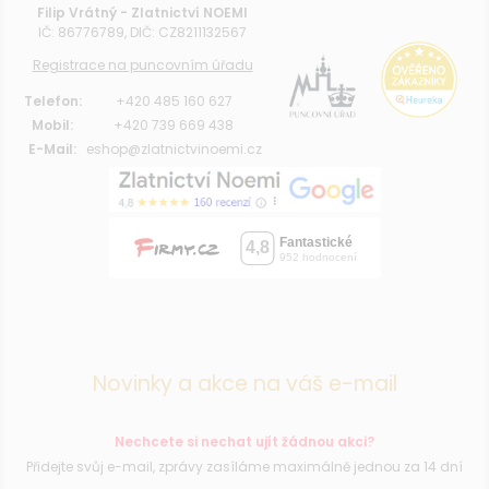
Filip Vrátný - Zlatnictví NOEMI
IČ: 86776789, DIČ: CZ8211132567
Registrace na puncovním úřadu
Telefon:
+420 485 160 627
Mobil:
+420 739 669 438
E-Mail:
eshop@zlatnictvinoemi.cz
Novinky a akce na váš e-mail
Nechcete si nechat ujít žádnou akci?
Přidejte svůj e-mail, zprávy zasíláme maximálně jednou za 14 dní