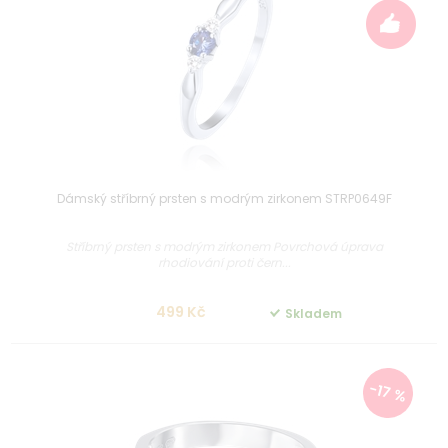
Dámský stříbrný prsten s modrým zirkonem STRP0649F
Stříbrný prsten s modrým zirkonem Povrchová úprava
rhodiování proti čern...
499 Kč
Skladem
-17 %