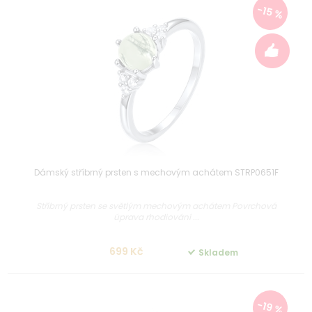
-15 %
Dámský stříbrný prsten s mechovým achátem STRP0651F
Stříbrný prsten se světlým mechovým achátem Povrchová
úprava rhodiování ...
699 Kč
Skladem
-19 %