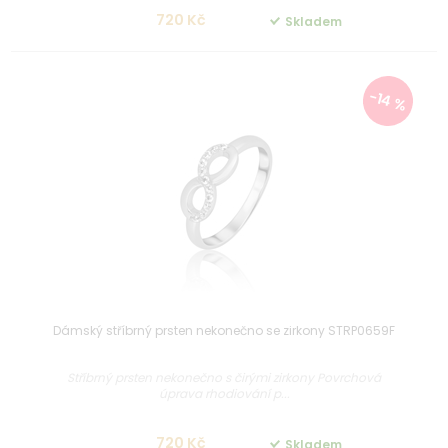
720 Kč
Skladem
-14 %
Dámský stříbrný prsten nekonečno se zirkony STRP0659F
Stříbrný prsten nekonečno s čirými zirkony Povrchová
úprava rhodiování p...
720 Kč
Skladem