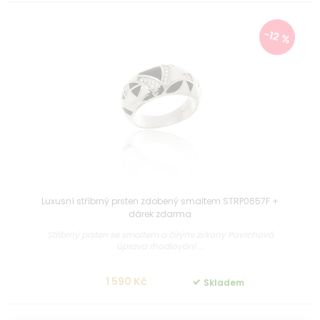
-12 %
Luxusní stříbrný prsten zdobený smaltem STRP0657F +
dárek zdarma
Stříbrný prsten se smaltem a čirými zirkony Povrchová
úprava rhodiování ...
1 590 Kč
Skladem