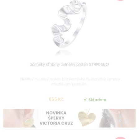
Dámský stříbrný zvlněný prsten STRP0652F
Stříbrný zvlněný prsten bez kamínků Povrchová úprava
rhodiování proti če...
655 Kč
Skladem