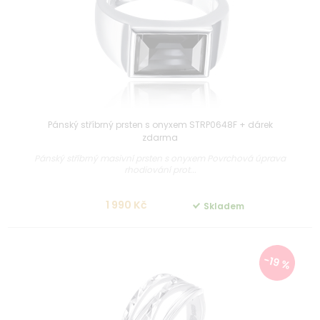
Pánský stříbrný prsten s onyxem STRP0648F + dárek
zdarma
Pánský stříbrný masivní prsten s onyxem Povrchová úprava
rhodiování prot...
1 990 Kč
Skladem
-19 %