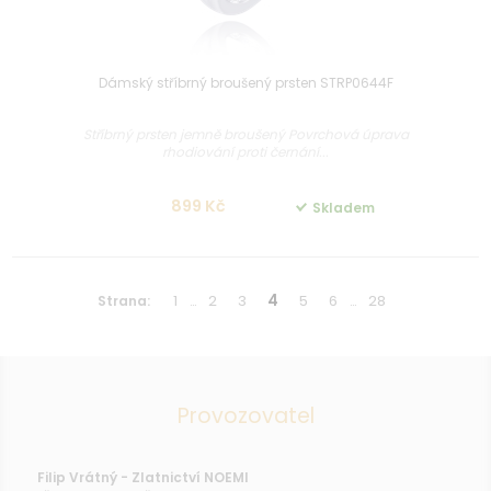
Dámský stříbrný broušený prsten STRP0644F
Stříbrný prsten jemně broušený Povrchová úprava
rhodiování proti černání...
899 Kč
Skladem
1
2
3
4
5
6
28
Strana:
…
…
Provozovatel
Filip Vrátný - Zlatnictví NOEMI