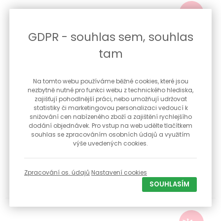
-14 %
GDPR - souhlas sem, souhlas
tam
Na tomto webu používáme běžné cookies, které jsou
nezbytně nutné pro funkci webu z technického hlediska,
zajišťují pohodlnější práci, nebo umožňují udržovat
statistiky či marketingovou personalizaci vedoucí k
snižování cen nabízeného zboží a zajištění rychlejšího
dodání objednávek. Pro vstup na web udělte tlačítkem
Stříbrný prsten srdce STRP0655F
souhlas se zpracováním osobních údajů a využitím
výše uvedených cookies.
Stříbrný prsten srdíčko Povrchová úprava rhodiování proti
černání ...
Zpracování os. údajů
Nastavení cookies
495 Kč
Skladem
SOUHLASÍM