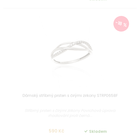
-18 %
Dámský stříbrný prsten s čirými zirkony STRP0658F
Stříbrný prsten s čirými zirkony Povrchová úprava
rhodiování proti černá...
590 Kč
Skladem