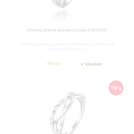
Dámský stříbrný broušený prsten STRP0645F
Stříbrný překřížený prsten jemně broušený Povrchová
úprava rhodiování pr...
999 Kč
Skladem
-28 %