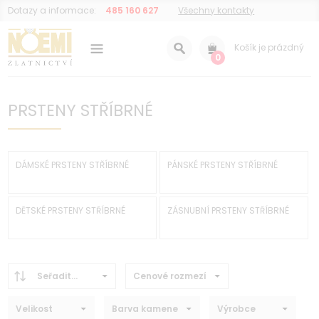
Dotazy a informace:
485 160 627
Všechny kontakty
Košík je prázdný
0
PRSTENY STŘÍBRNÉ
DÁMSKÉ PRSTENY STŘÍBRNÉ
PÁNSKÉ PRSTENY STŘÍBRNÉ
DĚTSKÉ PRSTENY STŘÍBRNÉ
ZÁSNUBNÍ PRSTENY STŘÍBRNÉ
Seřadit...
Cenové rozmezí
Velikost
Barva kamene
Výrobce