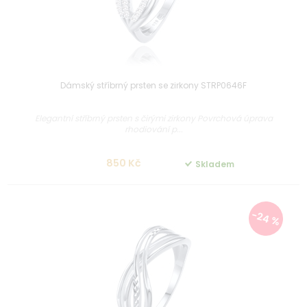
Dámský stříbrný prsten se zirkony STRP0646F
Elegantní stříbrný prsten s čirými zirkony Povrchová úprava
rhodiování p...
850 Kč
Skladem
-24 %