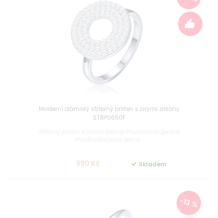
Moderní dámský stříbrný prsten s čirými zirkony
STRP0650F
Stříbrný prsten s čirými zirkony Povrchová úprava
rhodiování proti černá...
990 Kč
Skladem
-13 %