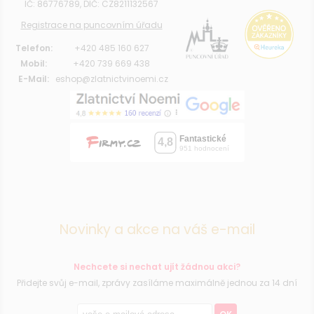
IČ: 86776789, DIČ: CZ8211132567
Registrace na puncovním úřadu
Telefon:
+420 485 160 627
Mobil:
+420 739 669 438
E-Mail:
eshop@zlatnictvinoemi.cz
Novinky a akce na váš e-mail
Nechcete si nechat ujít žádnou akci?
Přidejte svůj e-mail, zprávy zasíláme maximálně jednou za 14 dní