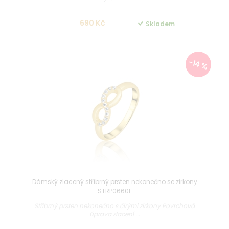
690 Kč
Skladem
-14 %
Dámský zlacený stříbrný prsten nekonečno se zirkony
STRP0660F
Stříbrný prsten nekonečno s čirými zirkony Povrchová
úprava zlacení ...