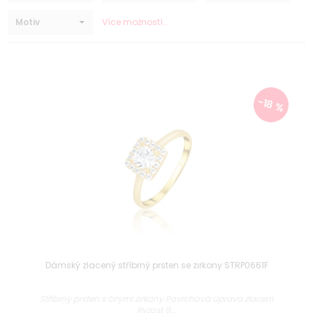
Motiv
Více možností...
-18 %
Dámský zlacený stříbrný prsten se zirkony STRP0661F
Stříbrný prsten s čirými zirkony Povrchová úprava zlacení
Ryzost 9...