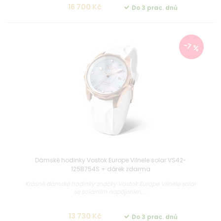
16 700 Kč
Do 3 prac. dnů
-7 %
Dámské hodinky Vostok Europe Vilnele solar VS42-
125B754S + dárek zdarma
Krásné dámské hodinky značky Vostok Europe Vilnele solar
se solárním napájením, ...
13 730 Kč
Do 3 prac. dnů