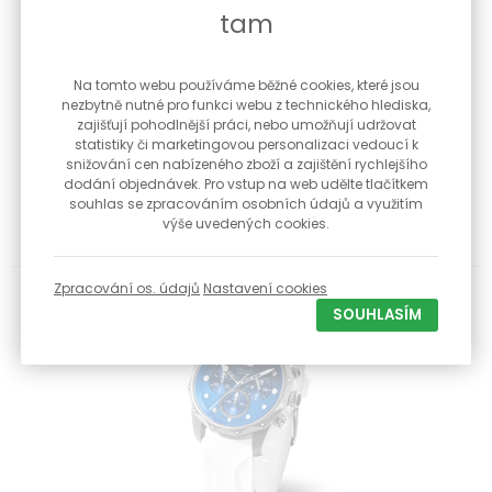
tam
Na tomto webu používáme běžné cookies, které jsou
nezbytně nutné pro funkci webu z technického hlediska,
Dámské hodinky Vostok Europe Vilnele chrono JS20-
zajišťují pohodlnější práci, nebo umožňují udržovat
125A750 + dárek zdarma
statistiky či marketingovou personalizaci vedoucí k
Krásné dámské hodinky značky Vostok Europe Vilnele s
snižování cen nabízeného zboží a zajištění rychlejšího
chronografem, safírovým skl...
dodání objednávek. Pro vstup na web udělte tlačítkem
souhlas se zpracováním osobních údajů a využitím
výše uvedených cookies.
9 250 Kč
Do 3 prac. dnů
Zpracování os. údajů
Nastavení cookies
SOUHLASÍM
-7 %