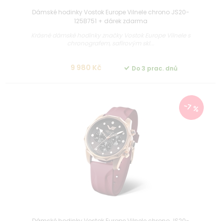
Dámské hodinky Vostok Europe Vilnele chrono JS20-
125B751 + dárek zdarma
Krásné dámské hodinky značky Vostok Europe Vilnele s
chronografem, safírovým skl...
9 980 Kč
Do 3 prac. dnů
-7 %
Dámské hodinky Vostok Europe Vilnele chrono JS20-