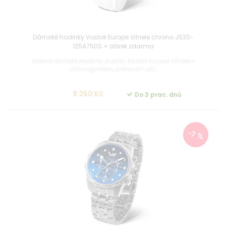
Dámské hodinky Vostok Europe Vilnele chrono JS20-
125A750S + dárek zdarma
Krásné dámské hodinky značky Vostok Europe Vilnele s
chronografem, safírovým skl...
9 250 Kč
Do 3 prac. dnů
-7 %