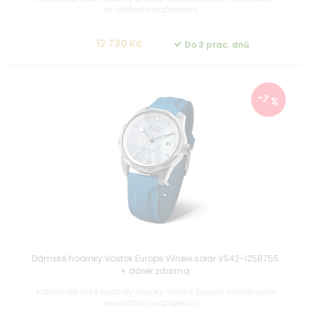
se solárním napájením, ...
12 730 Kč
Do 3 prac. dnů
-7 %
Dámské hodinky Vostok Europe Vilnele solar VS42-125B755
+ dárek zdarma
Krásné dámské hodinky značky Vostok Europe Vilnele solar
se solárním napájením, ...