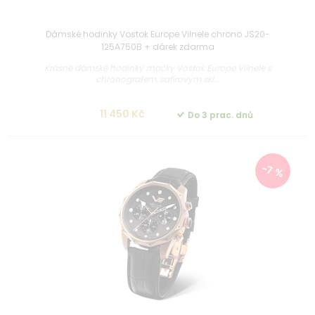
Dámské hodinky Vostok Europe Vilnele chrono JS20-
125A750B + dárek zdarma
Krásné dámské hodinky značky Vostok Europe Vilnele s
chronografem, safírovým skl...
11 450 Kč
Do 3 prac. dnů
-7 %