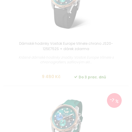
Dámské hodinky Vostok Europe Vilnele chrono JS20-
125E752S + dárek zdarma
Krásné dámské hodinky značky Vostok Europe Vilnele s
chronografem, safírovým skl...
9 480 Kč
Do 3 prac. dnů
-7 %