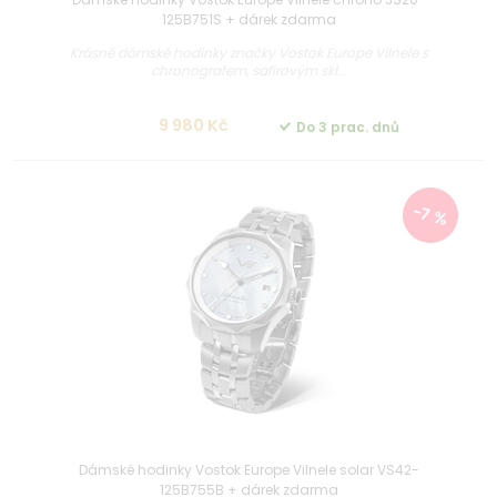
125B751S + dárek zdarma
Krásné dámské hodinky značky Vostok Europe Vilnele s
chronografem, safírovým skl...
9 980 Kč
Do 3 prac. dnů
-7 %
Dámské hodinky Vostok Europe Vilnele solar VS42-
125B755B + dárek zdarma