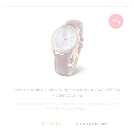
-7 %
Dámské hodinky Vostok Europe Vilnele solar VS42-125B754
+ dárek zdarma
Krásné dámské hodinky značky Vostok Europe Vilnele solar
se solárním napájením, ...
13 730 Kč
Do 3 prac. dnů