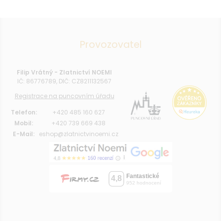
Provozovatel
Filip Vrátný - Zlatnictví NOEMI
IČ: 86776789, DIČ: CZ8211132567
Registrace na puncovním úřadu
Telefon:
+420 485 160 627
Mobil:
+420 739 669 438
E-Mail:
eshop@zlatnictvinoemi.cz