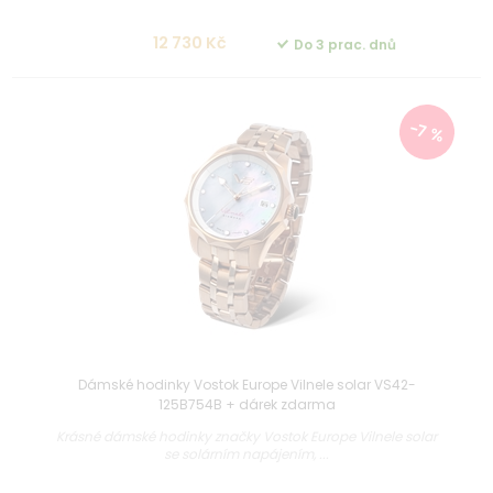
12 730 Kč
Do 3 prac. dnů
-7 %
Dámské hodinky Vostok Europe Vilnele solar VS42-
125B754B + dárek zdarma
Krásné dámské hodinky značky Vostok Europe Vilnele solar
se solárním napájením, ...