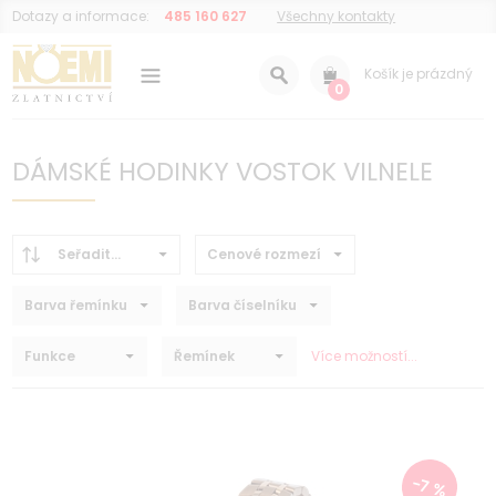
Dotazy a informace:
485 160 627
Všechny kontakty
Košík je prázdný
0
DÁMSKÉ HODINKY VOSTOK VILNELE
Seřadit...
Cenové rozmezí
Barva řemínku
Barva číselníku
Funkce
Řemínek
Více možností...
-7 %