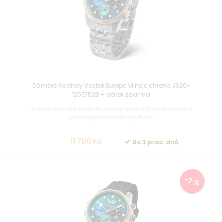
Dámské hodinky Vostok Europe Vilnele chrono JS20-
125E752B + dárek zdarma
Krásné dámské hodinky značky Vostok Europe Vilnele s
chronografem, safírovým skl...
11 700 Kč
Do 3 prac. dnů
-7 %