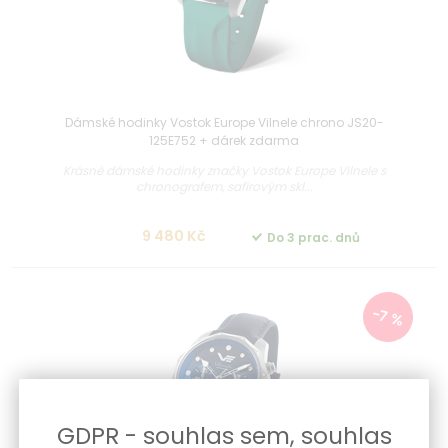
Dámské hodinky Vostok Europe Vilnele chrono JS20-
125E752 + dárek zdarma
Krásné dámské hodinky značky Vostok Europe Vilnele s
chronografem, safírovým skl...
9 480 Kč
Do 3 prac. dnů
-7 %
GDPR - souhlas sem, souhlas