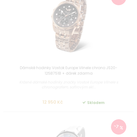
Dámské hodinky Vostok Europe Vilnele chrono JS20-
125B751B + dárek zdarma
Krásné dámské hodinky značky Vostok Europe Vilnele s
chronografem, safírovým skl...
12 950 Kč
Skladem
-7 %