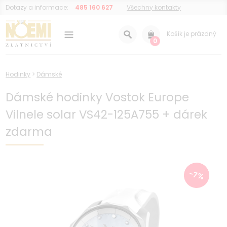
Dotazy a informace:
485 160 627
Všechny kontakty
Košík je prázdný
0
Hodinky
>
Dámské
Dámské hodinky Vostok Europe
Vilnele solar VS42-125A755 + dárek
zdarma
-7%