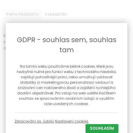
POPIS PRODUKTU
PARAMETRY
Krásné dámské hodinky značky Vostok Europe Vilnele
GDPR - souhlas sem, souhlas
solar se solárním napájením, ciferníkem zdobeným
tam
diamanty a safírovým sklíčkem.
Analogové zobrazení času
Japonský quartzový stroj Seiko VK42
Na tomto webu používáme běžné cookies, které jsou
Solární napájení
nezbytně nutné pro funkci webu z technického hlediska,
Pouzdro z nerezové oceli - barva stříbrná
zajišťují pohodlnější práci, nebo umožňují udržovat
Řemínky: 1 x kožený řemínek (modrý), 1 x silikonový (bílý)
statistiky či marketingovou personalizaci vedoucí k
Řemínky je možné díky speciální konstrukci měnit jednoduše
snižování cen nabízeného zboží a zajištění rychlejšího
bez jakéhokoliv nářadí
dodání objednávek. Pro vstup na web udělte tlačítkem
Perleťový číselník ozdobený osmi diamanty
souhlas se zpracováním osobních údajů a využitím
Safírové sklíčko odolné proti poškrábání s antireflexní úpravou
výše uvedených cookies.
Datum
Vodotěsnost 10 ATM - 100M, vhodné na plavání
Průměr pouzdra 39 mm
Zpracování os. údajů
Nastavení cookies
Výška pouzdra 11,7 mm
Součástí je luxusní krabička, záruční list a návod
SOUHLASÍM
Záruka 24 měsíců