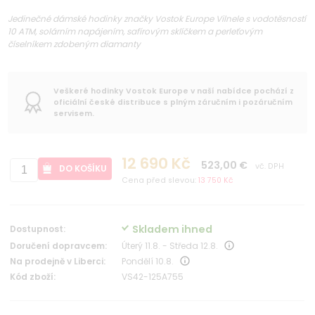
Jedinečné dámské hodinky značky Vostok Europe Vilnele s vodotěsností
10 ATM, solárním napájením, safírovým sklíčkem a perleťovým
číselníkem zdobeným diamanty
Veškeré hodinky Vostok Europe v naší nabídce pochází z
oficiální české distribuce s plným záručním i pozáručním
servisem.
12 690 Kč
523,00 €
vč. DPH
DO KOŠÍKU
Cena před slevou:
13 750 Kč
Skladem ihned
Dostupnost:
Doručení dopravcem:
Úterý 11.8. - Středa 12.8.
Na prodejně v Liberci:
Pondělí 10.8.
Kód zboží:
VS42-125A755