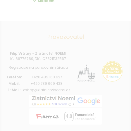
Skladem
Provozovatel
Filip Vrátný - Zlatnictví NOEMI
IČ: 86776789, DIČ: CZ8211132567
Registrace na puncovním úřadu
Telefon:
+420 485 160 627
Mobil:
+420 739 669 438
E-Mail:
eshop@zlatnictvinoemi.cz