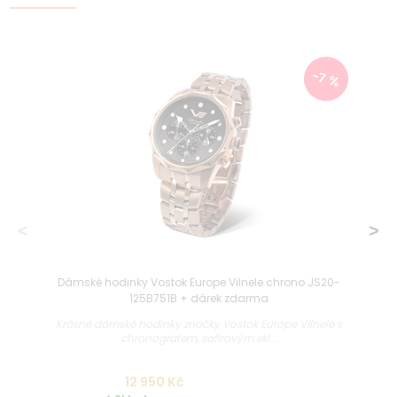
-7 %
Dámské hodinky Vostok Europe Vilnele chrono JS20-
125B751B + dárek zdarma
Krásné dámské hodinky značky Vostok Europe Vilnele s
chronografem, safírovým skl...
12 950 Kč