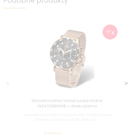
Podobné produkty
-7 %
Dámské hodinky Vostok Europe Undine
VK64/515B568B + dárek zdarma
Jedinečné dámské hodinky značky Vostok Europe
Undine s vodotěsností 20 ATM s chr...