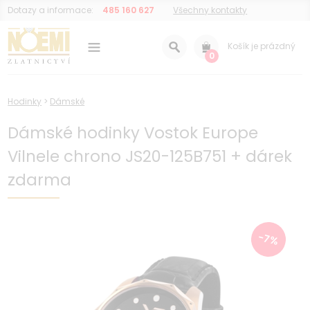
Dotazy a informace:
485 160 627
Všechny kontakty
Košík je prázdný
0
Hodinky
>
Dámské
Dámské hodinky Vostok Europe
Vilnele chrono JS20-125B751 + dárek
zdarma
-7%