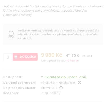
Jedinečné dámské hodinky značky Vostok Europe Vilnele s vodotěsností
10 ATM, chronografem, safírovým sklíčkem, součástí jsou dva
vyměnitelné řemínky.
Veškeré hodinky Vostok Europe v naší nabídce pochází z
oficiální české distribuce s plným záručním i pozáručním
servisem.
9 980 Kč
411,30 €
vč. DPH
DO KOŠÍKU
Cena před slevou:
10 780 Kč
Skladem do 3 prac. dnů
Dostupnost:
Doručení dopravcem:
Pátek 14.8. - Pondělí 17.8.
Na prodejně v Liberci:
Čtvrtek 13.8.
Kód zboží:
JS20-125B751