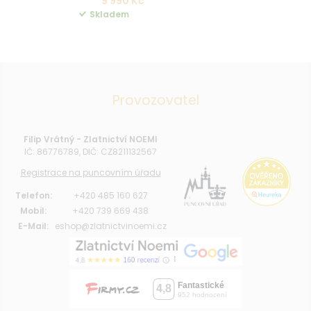
9 990 Kč
Skladem
Provozovatel
Filip Vrátný - Zlatnictví NOEMI
IČ: 86776789, DIČ: CZ8211132567
Registrace na puncovním úřadu
Telefon:
+420 485 160 627
Mobil:
+420 739 669 438
E-Mail:
eshop@zlatnictvinoemi.cz