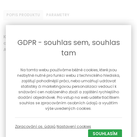
POPIS PRODUKTU
PARAMETRY
Krásné dámské hodinky značky Vostok Europe Vilnele s
GDPR - souhlas sem, souhlas
chronografem, safírovým sklíčkem a vodotěsností 10
ATM.
tam
Analogové zobrazení času
Japonský quartzový stroj Miyota JS20
Na tomto webu používáme běžné cookies, které jsou
Napájení z baterie
nezbytně nutné pro funkci webu z technického hlediska,
Pouzdro z nerezové oceli - barva růžové zlato (PVD rose gold)
zajišťují pohodlnější práci, nebo umožňují udržovat
Řemínky: 1 x kožený řemínek (černý), 1 x silikonový (černý)
statistiky či marketingovou personalizaci vedoucí k
Řemínky je možné díky speciální konstrukci měnit jednoduše
snižování cen nabízeného zboží a zajištění rychlejšího
bez jakéhokoliv nářadí
dodání objednávek. Pro vstup na web udělte tlačítkem
Safírové sklíčko odolné proti poškrábání s antireflexní úpravou
souhlas se zpracováním osobních údajů a využitím
Datum
výše uvedených cookies.
Stopky
24 hodinový číselník
Vodotěsnost 10 ATM - 100M, vhodné na plavání
Průměr pouzdra 39 mm
Zpracování os. údajů
Nastavení cookies
Výška pouzdra 11,9 mm
SOUHLASÍM
Součástí je luxusní krabička, záruční list a návod