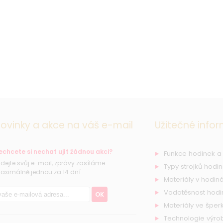
ovinky a akce na váš e-mail
Užitečné info
echcete si nechat ujít žádnou akci?
Funkce hodinek a
řidejte svůj e-mail, zprávy zasíláme
Typy strojků hodi
aximálně jednou za 14 dní
Materiály v hodiná
Vodotěsnost hodi
OK
Materiály ve šperk
Technologie výro