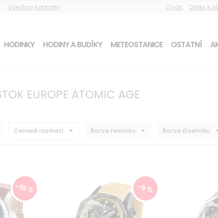
Všechny kontakty
O nás
Dárky k 
HODINKY
HODINY A BUDÍKY
METEOSTANICE
OSTATNÍ
AK
STOK EUROPE ATOMIC AGE
Cenové rozmezí
Barva řemínku
Barva číselníku
-16 %
-9 %