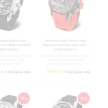
Vostok Atomic Age
Hodinky Vostok Atomic Age
 line YM86-640A695
Sakharov line VK64-640C699 +
árek zdarma
Dárek zdarma
ánské hodinky značky
Jedinečné pánské hodinky značky
urope Atomic Age
Vostok Europe Atomic Age
mer line s věčn...
Sakharov line s chronog...
Kč
21 490 Kč
Do 3 prac. dnů
Do 3 prac. dnů
-9 %
-9 %