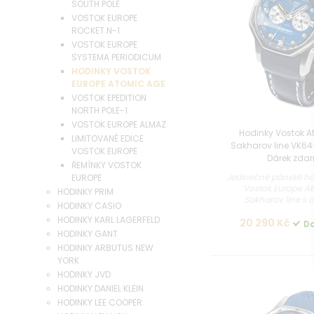
SOUTH POLE
VOSTOK EUROPE
ROCKET N-1
VOSTOK EUROPE
SYSTEMA PERIODICUM
HODINKY VOSTOK
EUROPE ATOMIC AGE
VOSTOK EPEDITION
NORTH POLE-1
VOSTOK EUROPE ALMAZ
Hodinky Vostok A
LIMITOVANÉ EDICE
Sakharov line VK6
VOSTOK EUROPE
Dárek zda
ŘEMÍNKY VOSTOK
Jedinečné pánské ho
EUROPE
Vostok Europe A
HODINKY PRIM
Sakharov line s c
HODINKY CASIO
HODINKY KARL LAGERFELD
20 290 Kč
Do
HODINKY GANT
HODINKY ARBUTUS NEW
YORK
HODINKY JVD
HODINKY DANIEL KLEIN
HODINKY LEE COOPER