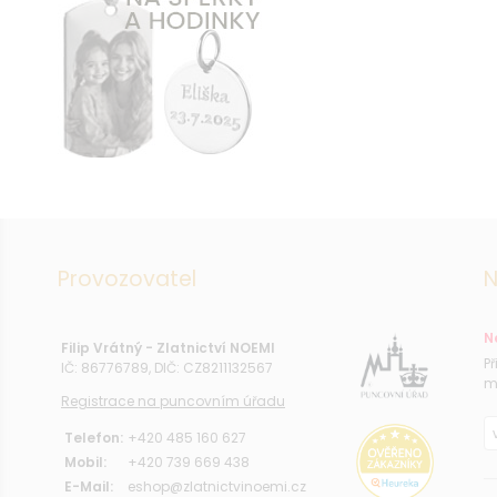
Provozovatel
N
N
Filip Vrátný - Zlatnictví NOEMI
P
IČ: 86776789, DIČ: CZ8211132567
m
Registrace na puncovním úřadu
Telefon:
+420 485 160 627
Mobil:
+420 739 669 438
E-Mail:
eshop@zlatnictvinoemi.cz