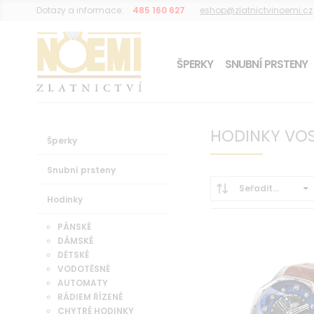
Dotazy a informace:
485 160 627
eshop@zlatnictvinoemi.cz
ŠPERKY
SNUBNÍ PRSTENY
DÁREK K OBJEDNÁVCE
HODINKY VO
Šperky
Snubní prsteny
Seřadit...
Hodinky
PÁNSKÉ
DÁMSKÉ
DĚTSKÉ
VODOTĚSNÉ
AUTOMATY
RÁDIEM ŘÍZENÉ
CHYTRÉ HODINKY