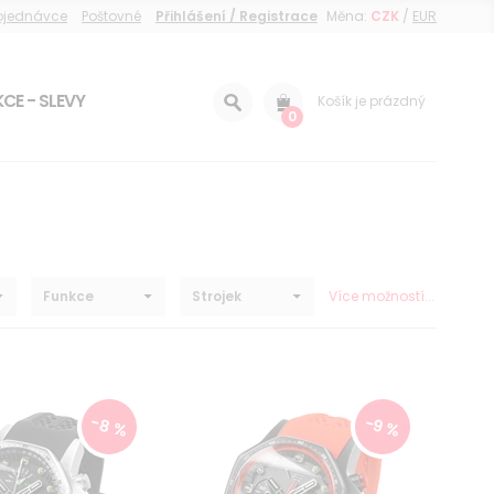
objednávce
Poštovné
Přihlášení / Registrace
Měna:
CZK
/
EUR
CE - SLEVY
Košík je prázdný
0
Funkce
Strojek
Více možností...
-8 %
-9 %