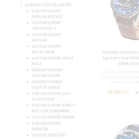
HODINKY VOSTOK EUROPE
VOSTOK EUROPE
ENERGIA ROCKET
VOSTOK EUROPE
LUNOCHOD-2
VOSTOK EUROPE
ANCHAR
VOSTOK EUROPE
BATISCAFOS
Hodinky Vostok Eu
Age Fermi line NH3
VOSTOK EUROPE SPACE
dárek zda
RACE
DÁMSKÉ HODINKY
Jedinečné pánské
VOSTOK UNDINE
značky Vostok Europ
DÁMSKÉ HODINKY
Fermi line s vod
VOSTOK VILNELE
19 990 Kč
VOSTOK EUROPE GAZ-
14 LIMOUSINE
VOSTOK EUROPE SSN571
NUCLEAR SUBMARINE
VOSTOK EUROPE ENGINE
VOSTOK EUROPE
EMBÉČKA
VOSTOK EPEDITION