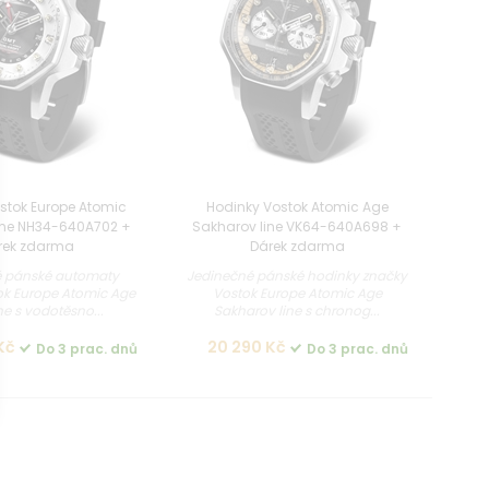
stok Europe Atomic
Hodinky Vostok Atomic Age
line NH34-640A702 +
Sakharov line VK64-640A698 +
rek zdarma
Dárek zdarma
é pánské automaty
Jedinečné pánské hodinky značky
ok Europe Atomic Age
Vostok Europe Atomic Age
ne s vodotěsno...
Sakharov line s chronog...
Kč
20 290 Kč
Do 3 prac. dnů
Do 3 prac. dnů