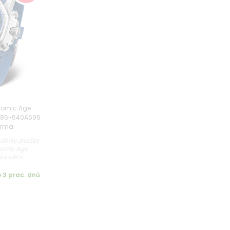
tomic Age
YM86-640A696
arma
dinky značky
tomic Age
s věčn...
 3 prac. dnů