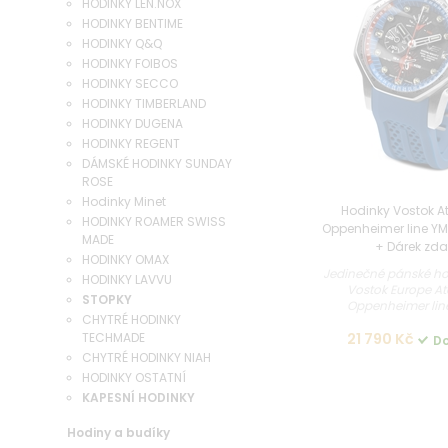
HODINKY LEN.NOX
HODINKY BENTIME
HODINKY Q&Q
HODINKY FOIBOS
HODINKY SECCO
HODINKY TIMBERLAND
HODINKY DUGENA
HODINKY REGENT
DÁMSKÉ HODINKY SUNDAY
ROSE
Hodinky Minet
Hodinky Vostok A
HODINKY ROAMER SWISS
Oppenheimer line 
MADE
+ Dárek zd
HODINKY OMAX
Jedinečné pánské ho
HODINKY LAVVU
Vostok Europe A
STOPKY
Oppenheimer line 
CHYTRÉ HODINKY
TECHMADE
21 790 Kč
Do
CHYTRÉ HODINKY NIAH
HODINKY OSTATNÍ
KAPESNÍ HODINKY
Hodiny a budíky