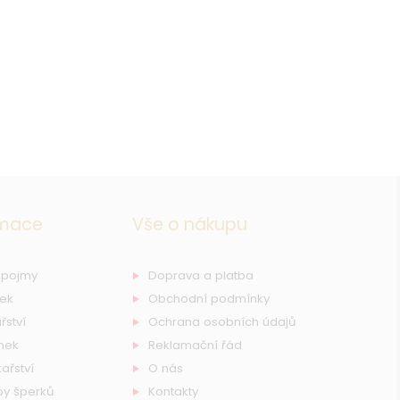
rmace
Vše o nákupu
 pojmy
Doprava a platba
nek
Obchodní podmínky
řství
Ochrana osobních údajů
nek
Reklamační řád
ařství
O nás
by šperků
Kontakty