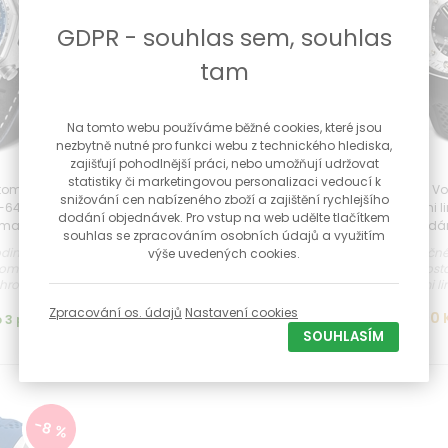
GDPR - souhlas sem, souhlas
tam
Na tomto webu používáme běžné cookies, které jsou
nezbytně nutné pro funkci webu z technického hlediska,
zajišťují pohodlnější práci, nebo umožňují udržovat
statistiky či marketingovou personalizaci vedoucí k
tomic Age
Hodinky Vostok Europe Atomic
Hodinky Vo
snižování cen nabízeného zboží a zajištění rychlejšího
4-640A700 +
Age Fermi line NH34-640C703 +
Age Fermi 
dodání objednávek. Pro vstup na web udělte tlačítkem
rma
dárek zdarma
dá
souhlas se zpracováním osobních údajů a využitím
dinky značky
Jedinečné pánské automaty
Jedinečn
výše uvedených cookies.
tomic Age
značky Vostok Europe Atomic Age
značky Vost
hronog...
Fermi line s vodotěsno...
Fermi li
Zpracování os. údajů
Nastavení cookies
22 890 Kč
21 690 
 3 prac. dnů
Do 3 prac. dnů
SOUHLASÍM
-8 %