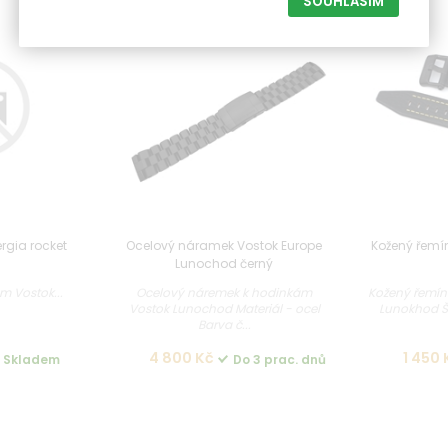
SOUHLASÍM
rgia rocket
Ocelový náramek Vostok Europe
Kožený řemí
Lunochod černý
m Vostok...
Ocelový náremek k hodinkám
Kožený řemín
Vostok Lunochod Materiál - ocel
Lunokhod Š
Barva č...
4 800 Kč
1 450 
Skladem
Do 3 prac. dnů