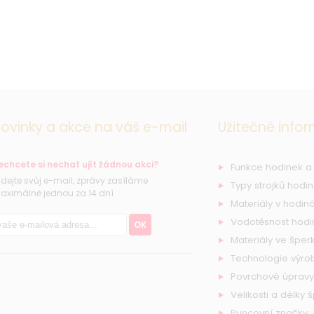
ovinky a akce na váš e-mail
Užitečné info
echcete si nechat ujít žádnou akci?
Funkce hodinek a
řidejte svůj e-mail, zprávy zasíláme
Typy strojků hodi
aximálně jednou za 14 dní
Materiály v hodiná
Vodotěsnost hodi
OK
Materiály ve šperk
Technologie výro
Povrchové úpravy
Velikosti a délky 
Puncovní značky