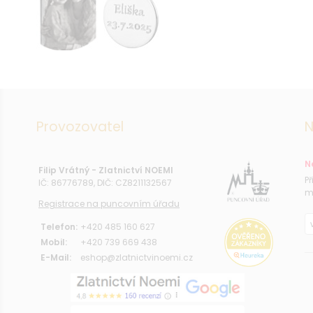
Provozovatel
N
N
Filip Vrátný - Zlatnictví NOEMI
P
IČ: 86776789, DIČ: CZ8211132567
m
Registrace na puncovním úřadu
Telefon:
+420 485 160 627
Mobil:
+420 739 669 438
E-Mail:
eshop@zlatnictvinoemi.cz