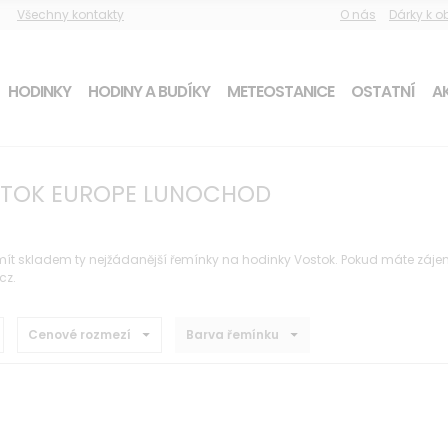
Všechny kontakty
O nás
Dárky k 
HODINKY
HODINY A BUDÍKY
METEOSTANICE
OSTATNÍ
AK
STOK EUROPE LUNOCHOD
t skladem ty nejžádanější řemínky na hodinky Vostok. Pokud máte zájem o 
cz
.
Cenové rozmezí
Barva řemínku