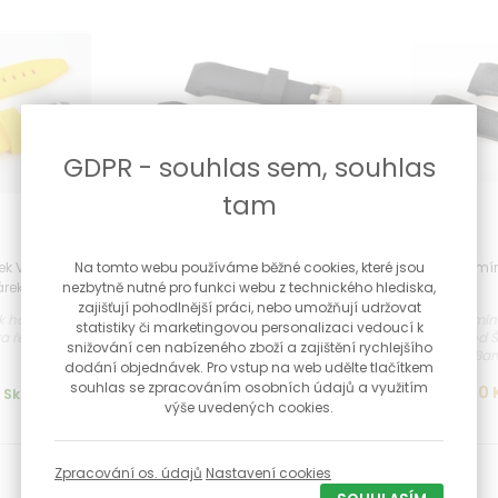
GDPR - souhlas sem, souhlas
tam
ek Vostok
Silikonový řemínek Vostok
Kožený řemí
Na tomto webu používáme běžné cookies, které jsou
árek zdarma
Lunochod
nezbytně nutné pro funkci webu z technického hlediska,
zajišťují pohodlnější práci, nebo umožňují udržovat
 k hodinkám
Silikonový řemínek k hodinkám
Kožený řemín
statistiky či marketingovou personalizaci vedoucí k
ka řemínku 25
Vostok Lunokhod Šířka řemínku 25
Lunokhod Š
snižování cen nabízeného zboží a zajištění rychlejšího
mm ...
Barv
dodání objednávek. Pro vstup na web udělte tlačítkem
souhlas se zpracováním osobních údajů a využitím
1 190 Kč
1 450 
Skladem
Skladem
výše uvedených cookies.
Zpracování os. údajů
Nastavení cookies