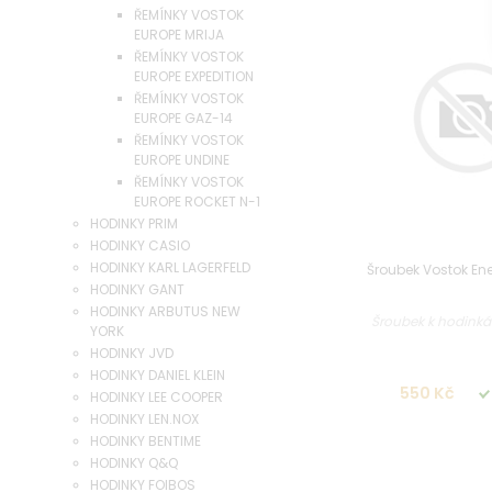
ŘEMÍNKY VOSTOK
EUROPE MRIJA
ŘEMÍNKY VOSTOK
EUROPE EXPEDITION
ŘEMÍNKY VOSTOK
EUROPE GAZ-14
ŘEMÍNKY VOSTOK
EUROPE UNDINE
ŘEMÍNKY VOSTOK
EUROPE ROCKET N-1
HODINKY PRIM
HODINKY CASIO
HODINKY KARL LAGERFELD
Šroubek Vostok Ene
HODINKY GANT
HODINKY ARBUTUS NEW
Šroubek k hodinká
YORK
HODINKY JVD
HODINKY DANIEL KLEIN
550 Kč
HODINKY LEE COOPER
HODINKY LEN.NOX
HODINKY BENTIME
HODINKY Q&Q
HODINKY FOIBOS