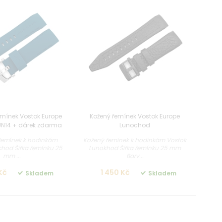
emínek Vostok Europe
Kožený řemínek Vostok Europe
N14 + dárek zdarma
Lunochod
 řemínek k hodinkám
Kožený řemínek k hodinkám Vostok
hod Šířka řemínku 25
Lunokhod Šířka řemínku 25 mm
mm ...
Barv...
 Kč
1 450 Kč
Skladem
Skladem