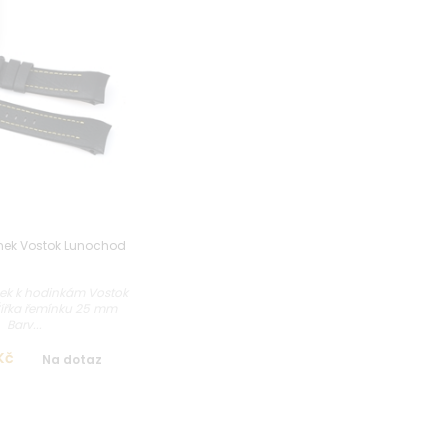
nek Vostok Lunochod
ek k hodinkám Vostok
ířka řemínku 25 mm
Barv...
Kč
Na dotaz