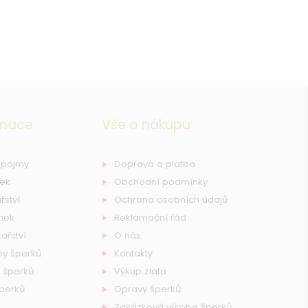
rmace
Vše o nákupu
 pojmy
Doprava a platba
nek
Obchodní podmínky
řství
Ochrana osobních údajů
nek
Reklamační řád
ařství
O nás
by šperků
Kontakty
 šperků
Výkup zlata
šperků
Opravy šperků
Zakázková výroba šperků