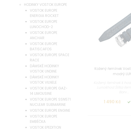
HODINKY VOSTOK EUROPE
VOSTOK EUROPE
ENERGIA ROCKET
VOSTOK EUROPE
LUNOCHOD-2
VOSTOK EUROPE
ANCHAR
VOSTOK EUROPE
BATISCAFOS
VOSTOK EUROPE SPACE
RACE
DÁMSKÉ HODINKY
Kožený řemínek Vos
VOSTOK UNDINE
modrý LU
DÁMSKÉ HODINKY
VOSTOK VILNELE
Kožený řemínek k ho
Lunokhod Šířka ře
VOSTOK EUROPE GAZ-
Barv...
14 LIMOUSINE
VOSTOK EUROPE SSN571
1 490 Kč
NUCLEAR SUBMARINE
VOSTOK EUROPE ENGINE
VOSTOK EUROPE
EMBÉČKA
VOSTOK EPEDITION