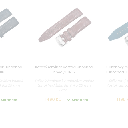
tok Lunochod
Kožený řemínek Vostok Lunochod
Silikonový ř
N16
hnědý LUN15
Lunochod LU
dinkám Vostok
Kožený řemínek k hodinkám Vostok
Silikonový
mínku 25 mm
Lunokhod Šířka řemínku 25 mm
Vostok Lunoc
Barv...
1 490 Kč
1 190
Skladem
Skladem