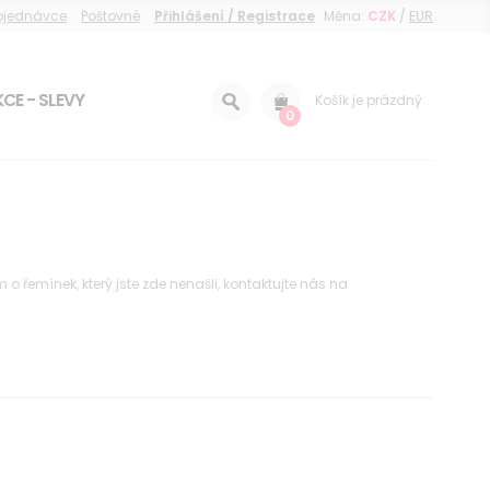
objednávce
Poštovné
Přihlášení / Registrace
Měna:
CZK
/
EUR
CE - SLEVY
Košík je prázdný
0
řemínek, který jste zde nenašli, kontaktujte nás na