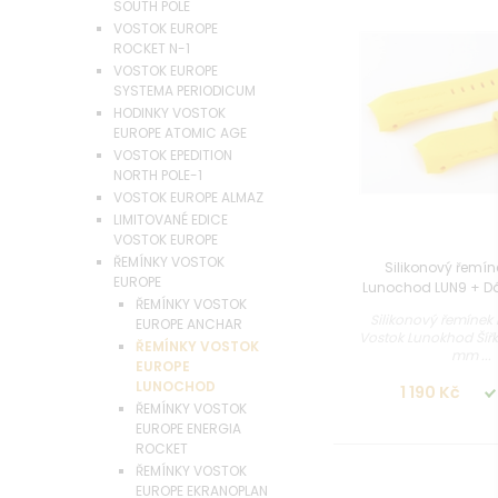
SOUTH POLE
VOSTOK EUROPE
ROCKET N-1
VOSTOK EUROPE
SYSTEMA PERIODICUM
HODINKY VOSTOK
EUROPE ATOMIC AGE
VOSTOK EPEDITION
NORTH POLE-1
VOSTOK EUROPE ALMAZ
LIMITOVANÉ EDICE
VOSTOK EUROPE
ŘEMÍNKY VOSTOK
Silikonový řemín
EUROPE
Lunochod LUN9 + D
ŘEMÍNKY VOSTOK
Silikonový řemínek
EUROPE ANCHAR
Vostok Lunokhod Šíř
ŘEMÍNKY VOSTOK
mm ...
EUROPE
LUNOCHOD
1 190 Kč
ŘEMÍNKY VOSTOK
EUROPE ENERGIA
ROCKET
ŘEMÍNKY VOSTOK
EUROPE EKRANOPLAN