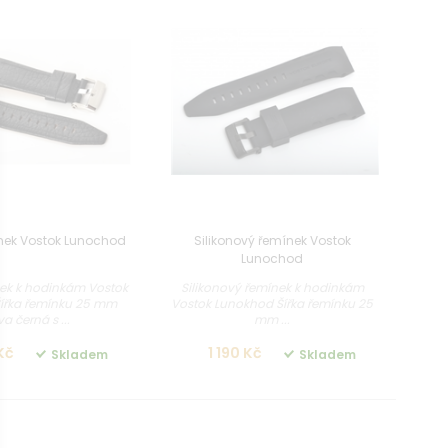
nek Vostok Lunochod
Silikonový řemínek Vostok
Lunochod
ek k hodinkám Vostok
Silikonový řemínek k hodinkám
ířka řemínku 25 mm
Vostok Lunokhod Šířka řemínku 25
a černá s ...
mm ...
Kč
1 190 Kč
Skladem
Skladem