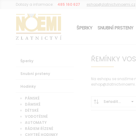
Dotazy a informace:
485 160 627
eshop@zlatnictvinoemi.cz
ŠPERKY
SNUBNÍ PRSTENY
DÁREK K OBJEDNÁVCE
ŘEMÍNKY VO
Šperky
Snubní prsteny
Na eshopu se snažíme mí
eshop@zlatnictvinoemi.
Hodinky
PÁNSKÉ
Seřadit...
DÁMSKÉ
DĚTSKÉ
VODOTĚSNÉ
AUTOMATY
RÁDIEM ŘÍZENÉ
CHYTRÉ HODINKY