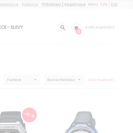
objednávce
Poštovné
Přihlášení / Registrace
Měna:
CZK
/
EUR
CE - SLEVY
Košík je prázdný
0
Funkce
Barva řemínku
Více možností...
-10 %