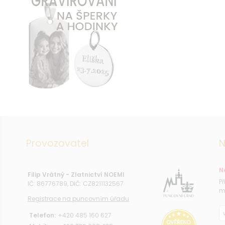
Provozovatel
N
N
Filip Vrátný - Zlatnictví NOEMI
P
IČ: 86776789, DIČ: CZ8211132567
m
Registrace na puncovním úřadu
Telefon:
+420 485 160 627