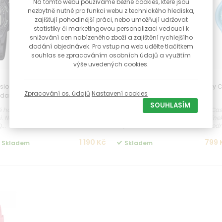
Na tomto webu používáme běžné cookies, které jsou
nezbytně nutné pro funkci webu z technického hlediska,
zajišťují pohodlnější práci, nebo umožňují udržovat
statistiky či marketingovou personalizaci vedoucí k
snižování cen nabízeného zboží a zajištění rychlejšího
dodání objednávek. Pro vstup na web udělte tlačítkem
souhlas se zpracováním osobních údajů a využitím
výše uvedených cookies.
asio W-220H-
Digitální hodinky Casio W-220H-
Hodinky 
Zpracování os. údajů
Nastavení cookies
 zdarma
1A3VEF + dárek zdarma
SOUHLASÍM
é hodinky s
Digitální vodotěsné hodinky s
Hodinky Casi
. Napájení z
budíkem a stopkami. Napájení z
řemíne
...
baterie - Q...
Jedn
1 190 Kč
799 
Skladem
Skladem