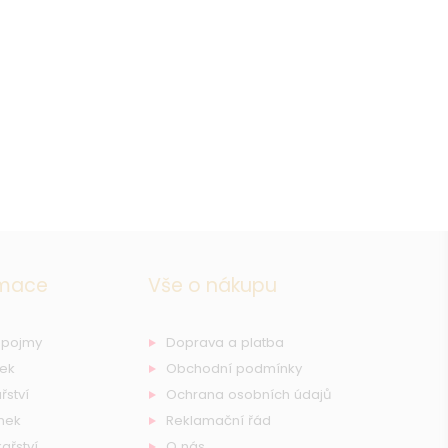
rmace
Vše o nákupu
 pojmy
Doprava a platba
nek
Obchodní podmínky
řství
Ochrana osobních údajů
nek
Reklamační řád
ařství
O nás