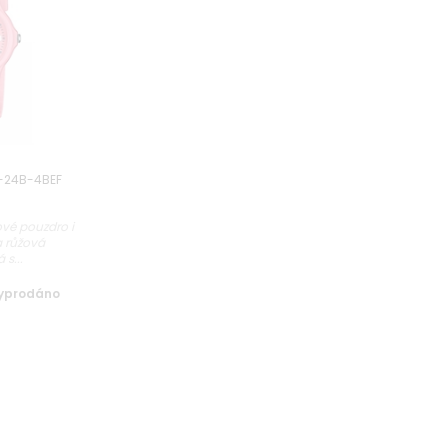
-24B-4BEF
ové pouzdro i
a růžová
s...
yprodáno