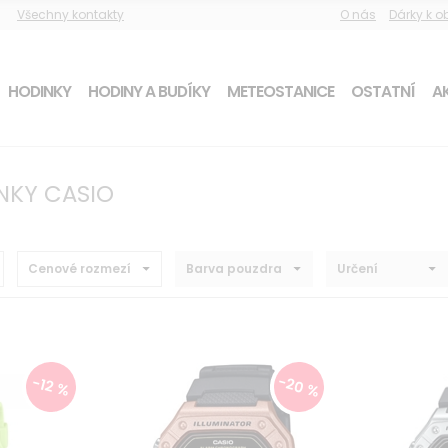
Všechny kontakty
O nás
Dárky k 
HODINKY
HODINY A BUDÍKY
METEOSTANICE
OSTATNÍ
AK
NKY CASIO
Cenové rozmezí
Barva pouzdra
Určení
-20 %
-12 %