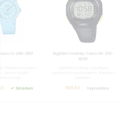
Casio LQ-24B-2BEF
Digitální hodinky Casio LW-203-
1BVEF
o Plastové pouzdro i
Digitální hodinky s budíkem,
k - barva modrá
stopkami a podsvícením. Napájení
oduchá sp...
z baterie ...
Kč
999 Kč
Skladem
Vyprodáno