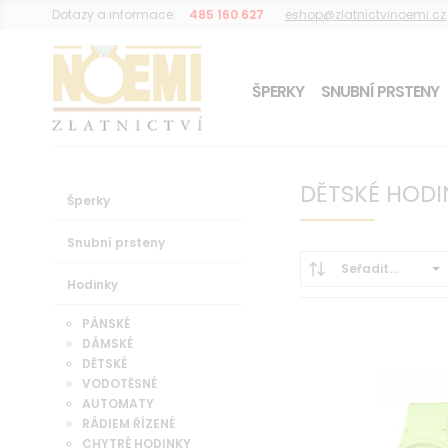
Dotazy a informace:
485 160 627
eshop@zlatnictvinoemi.cz
ŠPERKY
SNUBNÍ PRSTENY
DÁREK K OBJEDNÁVCE
DĚTSKÉ HODI
Šperky
Snubní prsteny
Seřadit...
Hodinky
PÁNSKÉ
DÁMSKÉ
DĚTSKÉ
VODOTĚSNÉ
AUTOMATY
RÁDIEM ŘÍZENÉ
CHYTRÉ HODINKY