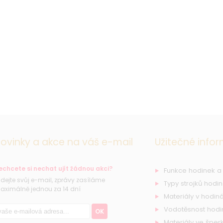
ovinky a akce na váš e-mail
Užitečné info
echcete si nechat ujít žádnou akci?
Funkce hodinek a
řidejte svůj e-mail, zprávy zasíláme
Typy strojků hodi
aximálně jednou za 14 dní
Materiály v hodiná
Vodotěsnost hodi
OK
Materiály ve šperk