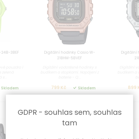
-24B-3BEF
Digitální hodinky Casio W-
Digitální
218HM-5BVEF
21
ové pouzdro i
Digitální vodotěsné hodinky s
Digitální 
a zelená
budíkem a stopkami. Napájení z
budíkem a s
s...
baterie - Q...
ba
799 Kč
899 
Skladem
Skladem
GDPR - souhlas sem, souhlas
tam