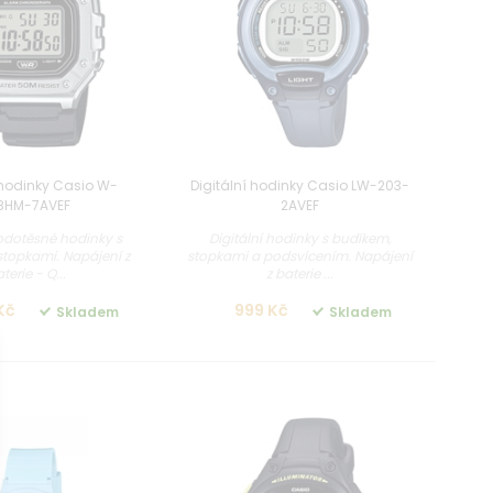
 hodinky Casio W-
Digitální hodinky Casio LW-203-
8HM-7AVEF
2AVEF
vodotěsné hodinky s
Digitální hodinky s budíkem,
topkami. Napájení z
stopkami a podsvícením. Napájení
terie - Q...
z baterie ...
Kč
999 Kč
Skladem
Skladem