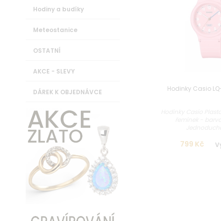
Hodiny a budíky
Meteostanice
OSTATNÍ
AKCE - SLEVY
Hodinky Casio LQ
DÁREK K OBJEDNÁVCE
Hodinky Casio Plast
řemínek - barv
Jednoduchá 
799 Kč
V