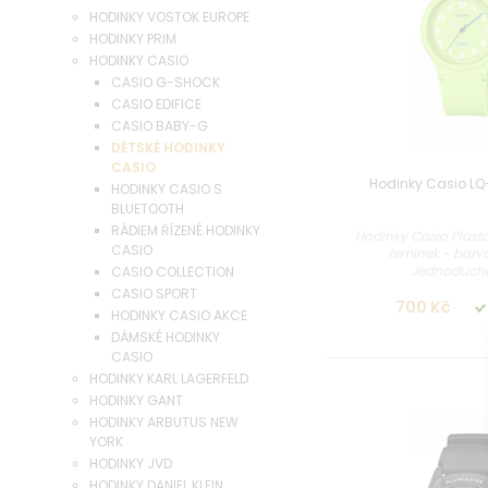
HODINKY VOSTOK EUROPE
HODINKY PRIM
HODINKY CASIO
CASIO G-SHOCK
CASIO EDIFICE
CASIO BABY-G
DĚTSKÉ HODINKY
CASIO
Hodinky Casio LQ
HODINKY CASIO S
BLUETOOTH
RÁDIEM ŘÍZENÉ HODINKY
Hodinky Casio Plast
CASIO
řemínek - barv
Jednoduchá 
CASIO COLLECTION
CASIO SPORT
700 Kč
HODINKY CASIO AKCE
DÁMSKÉ HODINKY
CASIO
HODINKY KARL LAGERFELD
HODINKY GANT
HODINKY ARBUTUS NEW
YORK
HODINKY JVD
HODINKY DANIEL KLEIN