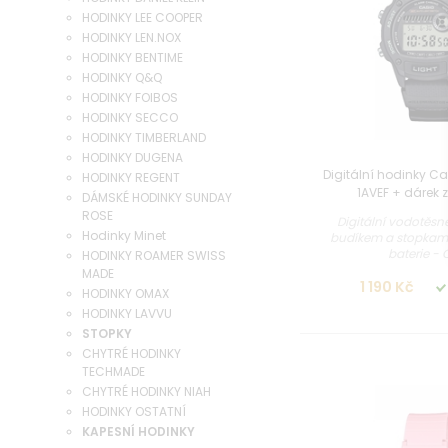
HODINKY LEE COOPER
HODINKY LEN.NOX
HODINKY BENTIME
HODINKY Q&Q
HODINKY FOIBOS
HODINKY SECCO
HODINKY TIMBERLAND
HODINKY DUGENA
Digitální hodinky C
HODINKY REGENT
1AVEF + dárek
DÁMSKÉ HODINKY SUNDAY
ROSE
Digitální vodotěsn
Hodinky Minet
budíkem a stopkami
baterie - Q
HODINKY ROAMER SWISS
MADE
1 190 Kč
HODINKY OMAX
HODINKY LAVVU
STOPKY
CHYTRÉ HODINKY
TECHMADE
CHYTRÉ HODINKY NIAH
HODINKY OSTATNÍ
KAPESNÍ HODINKY