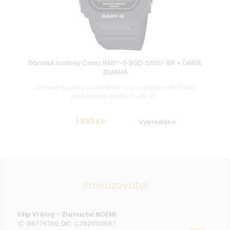
Dámské hodinky Casio BABY-G BGD-565U-1ER + DÁREK
ZDARMA
Dámské hodinky Casio BABY-G s vodotěsností 10 BAR,
podsvícený displej, budík, st...
1 990 Kč
Vyprodáno
Provozovatel
Filip Vrátný - Zlatnictví NOEMI
IČ: 86776789, DIČ: CZ8211132567