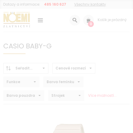
Dotazy a informace:
485 160 627
Všechny kontakty
Košík je prázdný
0
CASIO BABY-G
Seřadit...
Cenové rozmezí
Funkce
Barva řemínku
Barva pouzdra
Strojek
Více možností...