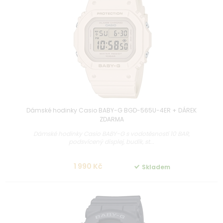
Dámské hodinky Casio BABY-G BGD-565U-4ER + DÁREK
ZDARMA
Dámské hodinky Casio BABY-G s vodotěsností 10 BAR,
podsvícený displej, budík, st...
1 990 Kč
Skladem