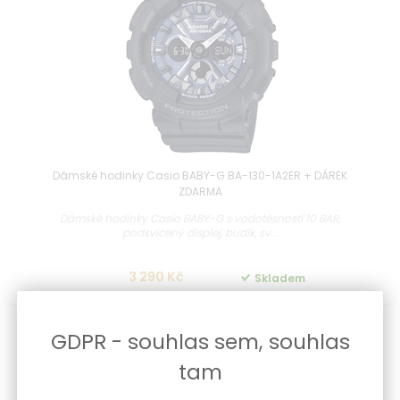
Dámské hodinky Casio BABY-G BA-130-1A2ER + DÁREK
ZDARMA
Dámské hodinky Casio BABY-G s vodotěsností 10 BAR,
podsvícený displej, budík, sv...
3 290 Kč
Skladem
GDPR - souhlas sem, souhlas
-20 %
tam