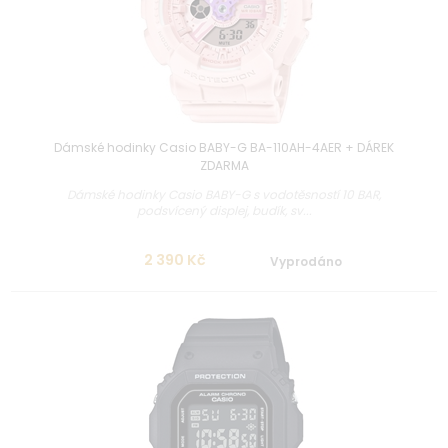
Dámské hodinky Casio BABY-G BA-110AH-4AER + DÁREK
ZDARMA
Dámské hodinky Casio BABY-G s vodotěsností 10 BAR,
podsvícený displej, budík, sv...
2 390 Kč
Vyprodáno