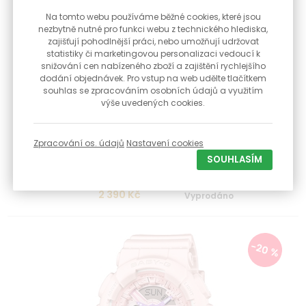
Na tomto webu používáme běžné cookies, které jsou
nezbytně nutné pro funkci webu z technického hlediska,
zajišťují pohodlnější práci, nebo umožňují udržovat
statistiky či marketingovou personalizaci vedoucí k
snižování cen nabízeného zboží a zajištění rychlejšího
dodání objednávek. Pro vstup na web udělte tlačítkem
souhlas se zpracováním osobních údajů a využitím
výše uvedených cookies.
Dámské hodinky Casio BABY-G BA-110AH-9AER + DÁREK
ZDARMA
Zpracování os. údajů
Nastavení cookies
Dámské hodinky Casio BABY-G s vodotěsností 10 BAR,
SOUHLASÍM
podsvícený displej, budík, sv...
2 390 Kč
Vyprodáno
-20 %