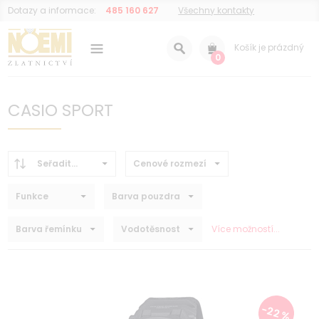
Dotazy a informace:
485 160 627
Všechny kontakty
Košík je prázdný
0
CASIO SPORT
Seřadit...
Cenové rozmezí
Funkce
Barva pouzdra
Barva řemínku
Vodotěsnost
Více možností...
-22 %