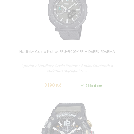
Hodinky Casio Protrek PRJ-B001-1ER + DÁREK ZDARMA
Sportovní hodinky Casio Protrek s funkcí Bluetooth a
solárním napájením ...
3 190 Kč
Skladem