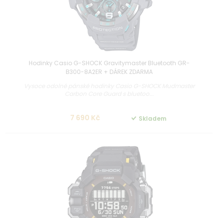
Hodinky Casio G-SHOCK Gravitymaster Bluetooth GR-
B300-8A2ER + DÁREK ZDARMA
Vysoce odolné pánské hodinky Casio G-SHOCK Mudmaster
Carbon Core Guard s bluetoo...
7 690 Kč
Skladem