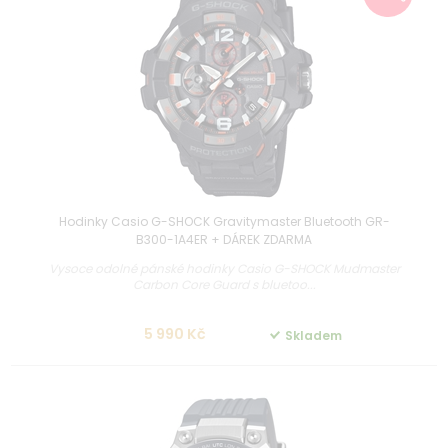
Hodinky Casio G-SHOCK Gravitymaster Bluetooth GR-
B300-1A4ER + DÁREK ZDARMA
Vysoce odolné pánské hodinky Casio G-SHOCK Mudmaster
Carbon Core Guard s bluetoo...
5 990 Kč
Skladem