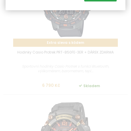
Extra sleva s kódem
Hodinky Casio Protrek PRT-B50FE-3ER + DÁREK ZDARMA
Sportovní hodinky Casio Protrek s funkcí Bluetooth,
výškoměrem, barometrem, tepl...
6 790 Kč
Skladem