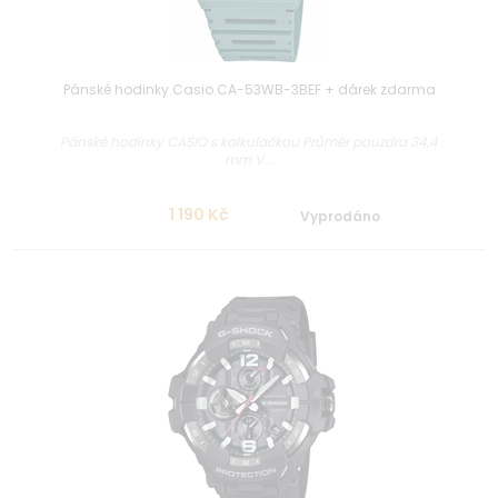
Pánské hodinky Casio CA-53WB-3BEF + dárek zdarma
Pánské hodinky CASIO s kalkulačkou Průměr pouzdra 34,4
mm V...
1 190 Kč
Vyprodáno