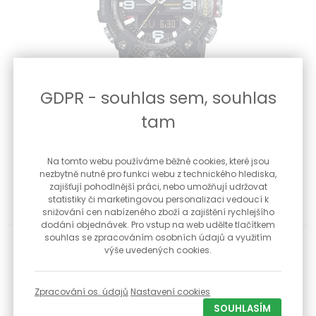
GDPR - souhlas sem, souhlas
Extra sleva s kódem
tam
Pánské hodinky Casio Mudmaster GG-B100X-1A3ER +
DÁREK ZDARMA
Vysoce odolné pánské hodinky Casio G-SHOCK Mudmaster
Na tomto webu používáme běžné cookies, které jsou
Carbon Core Guard s bluetoo...
nezbytně nutné pro funkci webu z technického hlediska,
zajišťují pohodlnější práci, nebo umožňují udržovat
statistiky či marketingovou personalizaci vedoucí k
9 990 Kč
Skladem
snižování cen nabízeného zboží a zajištění rychlejšího
dodání objednávek. Pro vstup na web udělte tlačítkem
souhlas se zpracováním osobních údajů a využitím
výše uvedených cookies.
Zpracování os. údajů
Nastavení cookies
SOUHLASÍM