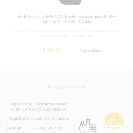
Hodinky Casio G-SHOCK Gravitymaster Bluetooth GR-
B300-1AER + DÁREK ZDARMA
Vysoce odolné pánské hodinky Casio G-SHOCK Mudmaster
Carbon Core Guard s bluetoo...
7 690 Kč
Vyprodáno
Provozovatel
Filip Vrátný - Zlatnictví NOEMI
IČ: 86776789, DIČ: CZ8211132567
Registrace na puncovním úřadu
Telefon:
+420 485 160 627