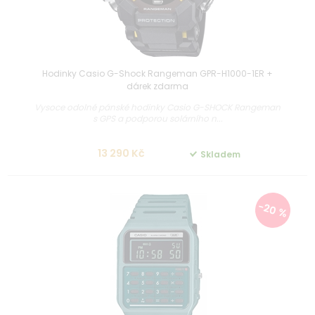
Hodinky Casio G-Shock Rangeman GPR-H1000-1ER +
dárek zdarma
Vysoce odolné pánské hodinky Casio G-SHOCK Rangeman
s GPS a podporou solárního n...
13 290 Kč
Skladem
-20 %