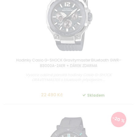
Hodinky Casio G-SHOCK Gravitymaster Bluetooth GWR-
B3000A-2AER + DÁREK ZDARMA
Vysoce odolné pánské hodinky Casio G-SHOCK
GRAVITYMASTER s bluetooth připojením ...
22 490 Kč
Skladem
-20 %