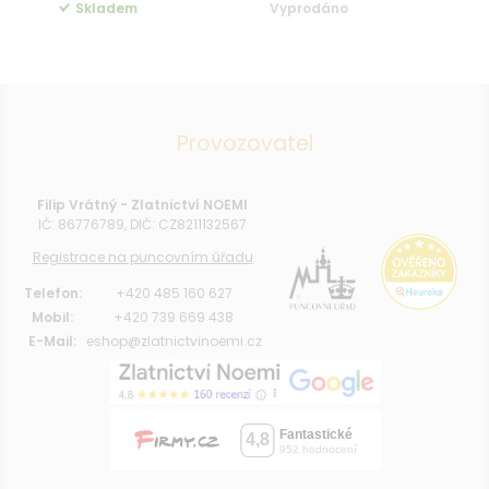
Skladem
Vyprodáno
Provozovatel
Filip Vrátný - Zlatnictví NOEMI
IČ: 86776789, DIČ: CZ8211132567
Registrace na puncovním úřadu
Telefon:
+420 485 160 627
Mobil:
+420 739 669 438
E-Mail:
eshop@zlatnictvinoemi.cz