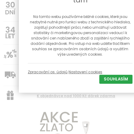
tam
možnost vrácení zboží do 30 dnů
Na tomto webu používáme běžné cookies, které jsou
nezbytně nutné pro funkci webu z technického hlediska,
34
zajišťují pohodlnější práci, nebo umožňují udržovat
Poctivé české klenotnictví s kamennou prodejnou a
statistiky či marketingovou personalizaci vedoucí k
dílnou již od roku 1992
snižování cen nabízeného zboží a zajištění rychlejšího
dodání objednávek. Pro vstup na web udělte tlačítkem
souhlas se zpracováním osobních údajů a využitím
výše uvedených cookies.
Slevy pro registravné zákazníky na vybrané produkty
Zpracování os. údajů
Nastavení cookies
Doprava zdarma od 1500 Kč
SOUHLASÍM
K objednávce nad 1000 Kč dárek zdarma