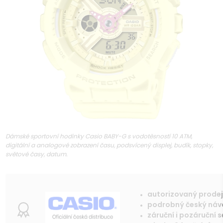
Dámské sportovní hodinky Casio BABY-G s vodotěsností 10 ATM,
digitální a analogové zobrazení času, podsvícený displej, budík, stopky,
světové časy, datum.
autorizovaný prode
podrobný český ná
záruční i pozáruční s