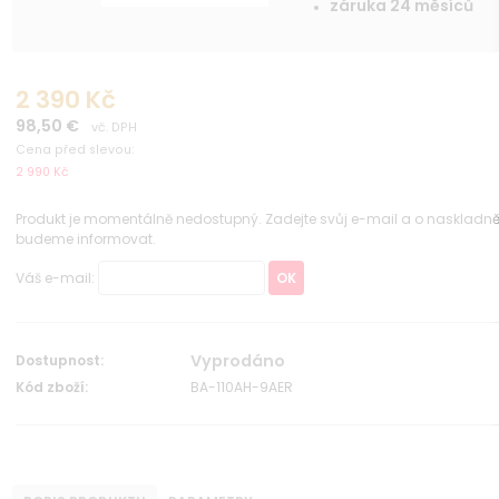
záruka 24 měsíců
2 390 Kč
98,50 €
vč. DPH
Cena před slevou:
2 990 Kč
Produkt je momentálně nedostupný. Zadejte svůj e-mail a o naskladn
budeme informovat.
Váš e-mail:
OK
Vyprodáno
Dostupnost:
Kód zboží:
BA-110AH-9AER