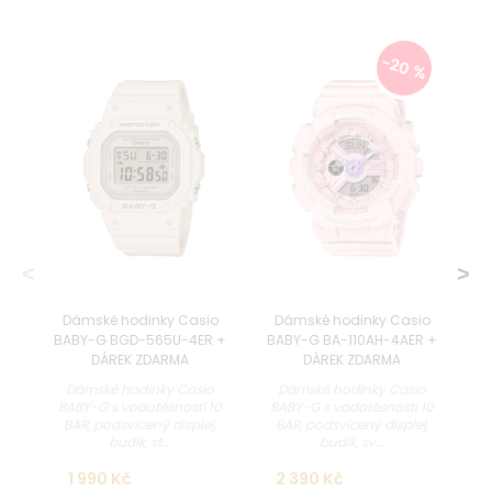
-20 %
Dámské hodinky Casio
Dámské hodinky Casio
BABY-G BGD-565U-4ER +
BABY-G BA-110AH-4AER +
B
DÁREK ZDARMA
DÁREK ZDARMA
Dámské hodinky Casio
Dámské hodinky Casio
BABY-G s vodotěsností 10
BABY-G s vodotěsností 10
B
BAR, podsvícený displej,
BAR, podsvícený displej,
budík, st...
budík, sv...
1 990 Kč
2 390 Kč