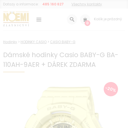
Dotazy a informace:
485 160 627
Všechny kontakty
Košík je prázdný
0
Hodinky
>
HODINKY CASIO
>
CASIO BABY-G
Dámské hodinky Casio BABY-G BA-
110AH-9AER + DÁREK ZDARMA
-20%