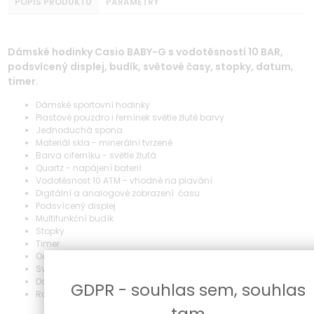
POPIS PRODUKTU
PARAMETRY
Dámské hodinky Casio BABY-G s vodotěsností 10 BAR,
podsvícený displej, budík, světové časy, stopky, datum,
timer.
Dámské sportovní hodinky
Plastové pouzdro i řemínek světle žluté barvy
Jednoduchá spona
Materiál skla - minerální tvrzené
Barva ciferníku - světle žlutá
Quartz - napájení baterií
Vodotěsnost 10 ATM - vhodné na plavání
Digitální a analogové zobrazení času
Podsvícený displej
Multifunkční budík
Stopky
Timer
Odpočítávací stopky
Světové časy
Datum
GDPR - souhlas sem, souhlas
Rozměr 43 x 16 mm