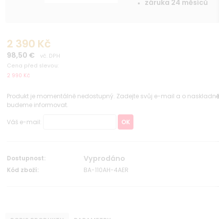
záruka 24 měsíců
2 390 Kč
98,50 €
vč. DPH
Cena před slevou:
2 990 Kč
Produkt je momentálně nedostupný. Zadejte svůj e-mail a o naskladn
budeme informovat.
Váš e-mail:
OK
Vyprodáno
Dostupnost:
Kód zboží:
BA-110AH-4AER