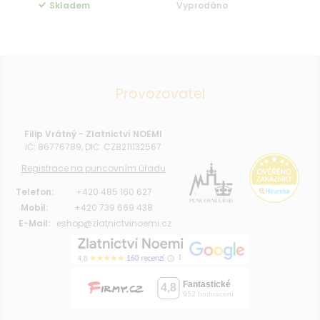
Skladem
Vyprodáno
Provozovatel
Filip Vrátný - Zlatnictví NOEMI
IČ: 86776789, DIČ: CZ8211132567
Registrace na puncovním úřadu
Telefon:
+420 485 160 627
Mobil:
+420 739 669 438
E-Mail:
eshop@zlatnictvinoemi.cz