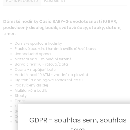
POPIS PRODUKTU
PARAMETRY
Dámské hodinky Casio BABY-G s vodotěsností 10 BAR,
podsvícený displej, budík, světové časy, stopky, datum,
timer.
Dámské sportovní hodinky
Plastové pouzdro i řemínek světle růžové barvy
Jednoduchá spona
Materiál skla - minerální tvrzené
Barva ciferníku - růžová/zlatá
Quartz - napájení baterií
Vodotěsnost 10 ATM - vhodné na plavání
Digitální a analogové zobrazení času
Podsvícený displej
Multifunkční budík
Stopky
Timer
Odpočítávací stopky
Světové časy
Datum
GDPR - souhlas sem, souhlas
Rozměr 43 x 16 mm