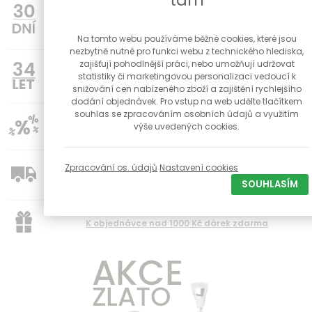
tam
možnost vrácení zboží do 30 dnů
Na tomto webu používáme běžné cookies, které jsou
nezbytně nutné pro funkci webu z technického hlediska,
34
zajišťují pohodlnější práci, nebo umožňují udržovat
Poctivé české klenotnictví s kamennou prodejnou a
statistiky či marketingovou personalizaci vedoucí k
dílnou již od roku 1992
snižování cen nabízeného zboží a zajištění rychlejšího
dodání objednávek. Pro vstup na web udělte tlačítkem
souhlas se zpracováním osobních údajů a využitím
výše uvedených cookies.
Slevy pro registravné zákazníky na vybrané produkty
Zpracování os. údajů
Nastavení cookies
Doprava zdarma od 1500 Kč
SOUHLASÍM
K objednávce nad 1000 Kč dárek zdarma