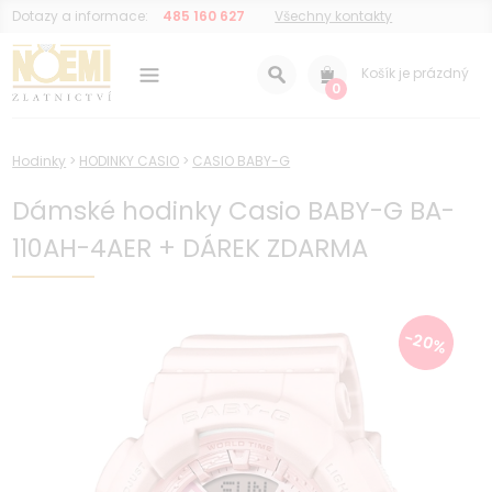
Dotazy a informace:
485 160 627
Všechny kontakty
Košík je prázdný
0
Hodinky
>
HODINKY CASIO
>
CASIO BABY-G
Dámské hodinky Casio BABY-G BA-
110AH-4AER + DÁREK ZDARMA
-20%