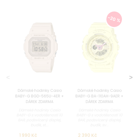
-20 %
Dámské hodinky Casio
Dámské hodinky Casio
BABY-G BGD-565U-4ER +
BABY-G BA-110AH-9AER +
B
DÁREK ZDARMA
DÁREK ZDARMA
Dámské hodinky Casio
Dámské hodinky Casio
BABY-G s vodotěsností 10
BABY-G s vodotěsností 10
B
BAR, podsvícený displej,
BAR, podsvícený displej,
budík, st...
budík, sv...
1 990 Kč
2 390 Kč