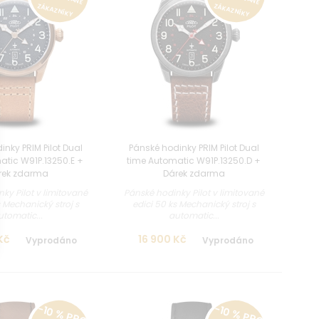
ZÁKAZNÍKY
ZÁKAZNÍKY
nky PRIM Pilot Dual
Pánské hodinky PRIM Pilot Dual
atic W91P.13250.E +
time Automatic W91P.13250.D +
rek zdarma
Dárek zdarma
ky Pilot v limitované
Pánské hodinky Pilot v limitované
s Mechanický stroj s
edici 50 ks Mechanický stroj s
utomatic...
automatic...
Kč
16 900 Kč
Vyprodáno
Vyprodáno
-10 % PRO
-10 % PRO