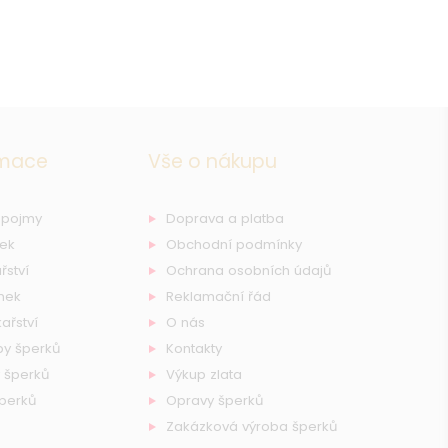
rmace
Vše o nákupu
 pojmy
Doprava a platba
nek
Obchodní podmínky
řství
Ochrana osobních údajů
nek
Reklamační řád
ařství
O nás
by šperků
Kontakty
 šperků
Výkup zlata
šperků
Opravy šperků
Zakázková výroba šperků