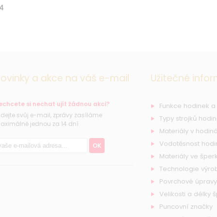
4
ovinky a akce na váš e-mail
Užitečné info
echcete si nechat ujít žádnou akci?
Funkce hodinek a
řidejte svůj e-mail, zprávy zasíláme
Typy strojků hodi
aximálně jednou za 14 dní
Materiály v hodiná
Vodotěsnost hodi
OK
Materiály ve šperk
Technologie výro
Povrchové úpravy
Velikosti a délky 
Puncovní značky