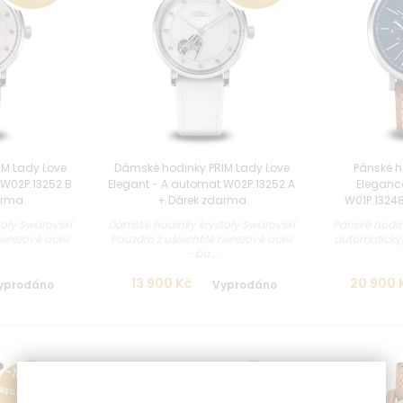
M Lady Love
Dámské hodinky PRIM Lady Love
Pánské h
 W02P.13252.B
Elegant - A automat W02P.13252.A
Eleganc
arma
+ Dárek zdarma
W01P.1324
aly Swarovski
Dámské hodinky krystaly Swarovski
Pánské hodin
nerezové oceli
Pouzdro z ušlechtilé nerezové oceli
automatický
- ba...
13 900 Kč
20 900 
yprodáno
Vyprodáno
-10 % PRO
-10 % PRO
REGISTROVANÉ
REGISTROVANÉ