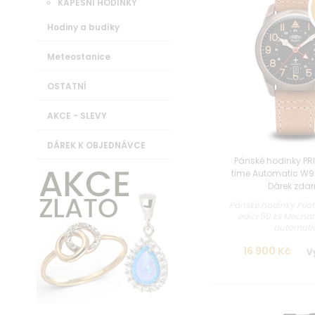
KAPESNÍ HODINKY
Hodiny a budíky
Meteostanice
OSTATNÍ
AKCE - SLEVY
DÁREK K OBJEDNÁVCE
Pánské hodinky PRI
time Automatic W91
Dárek zda
Pánské hodinky Pilot
edici 50 ks Mechani
automatic.
16 900 Kč
V