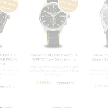
REGISTROVANÉ
REGISTROVANÉ
ZÁKAZNÍKY
ZÁKAZNÍKY
M Pilot Dual
Pánské hodinky Prim Cycling - A
Pánské ho
P.13250.C +
W91P.13244.A + Dárek zdarma
Mánes - E W
rma
Hodinky Prim Cycling v limitované
 v limitované
Pánské hodin
edicí celkévém počtu 200Ks - 50 ks
cký stroj s
edice Anton
každé verze...
..
s
13 990 Kč
Vyprodáno
17 900 
yprodáno