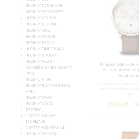
HODINKY DANIEL KLEIN
HODINKY LEE COOPER
HODINKY LEN.NOX
HODINKY BENTIME
HODINKY Q&Q
HODINKY FOIBOS
HODINKY SECCO
HODINKY TIMBERLAND
HODINKY DUGENA
HODINKY REGENT
Pánské hodinky PRI
DÁMSKÉ HODINKY SUNDAY
25 - G automat W01
ROSE
Dárek zda
Hodinky Minet
Pánské hodinky Mecha
HODINKY ROAMER SWISS
automatickým náta
MADE
stro...
HODINKY OMAX
HODINKY LAVVU
21 900 Kč
V
STOPKY
CHYTRÉ HODINKY
TECHMADE
CHYTRÉ HODINKY NIAH
HODINKY OSTATNÍ