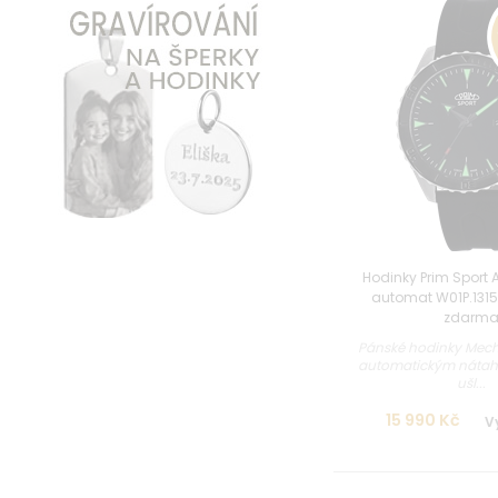
Hodinky Prim Sport 
automat W01P.1315
zdarm
Pánské hodinky Mecha
automatickým nátah
ušl...
15 990 Kč
V