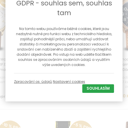
GDPR - souhlas sem, souhlas
ZÁKAZNÍKY
ZÁKAZNÍKY
tam
Na tomto webu používáme běžné cookies, které jsou
nezbytně nutné pro funkci webu z technického hlediska,
zajišťují pohodlnější práci, nebo umožňují udržovat
statistiky či marketingovou personalizaci vedoucí k
snižování cen nabízeného zboží a zajištění rychlejšího
dodání objednávek. Pro vstup na web udělte tlačítkem
M Manager CZ
Pánské hodinky PRIM Manager CZ
Pánské hodi
souhlas se zpracováním osobních údajů a využitím
P.13249.G +
25 - C automat W01P.13249.C +
time Autom
výše uvedených cookies.
rma
Dárek zdarma
Dá
nický stroj s
Pánské hodinky Mechanický stroj s
Pánské hodin
Zpracování os. údajů
Nastavení cookies
hem Prémiový
automatickým nátahem Prémiový
edici 50 k
stro...
a
SOUHLASÍM
21 900 Kč
16 900 
yprodáno
Vyprodáno
-10 % PRO
-5 % PRO