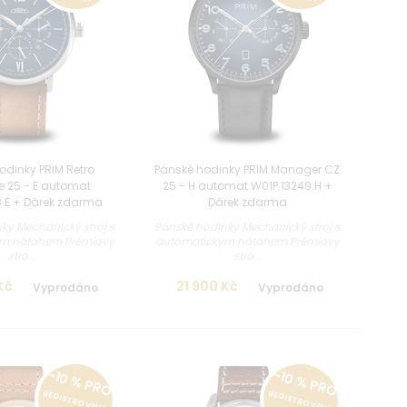
odinky PRIM Retro
Pánské hodinky PRIM Manager CZ
e 25 - E automat
25 - H automat W01P.13249.H +
8.E + Dárek zdarma
Dárek zdarma
ky Mechanický stroj s
Pánské hodinky Mechanický stroj s
m nátahem Prémiový
automatickým nátahem Prémiový
stro...
stro...
Kč
21 900 Kč
Vyprodáno
Vyprodáno
-10 % PRO
-10 % PRO
REGISTROVANÉ
REGISTROVANÉ