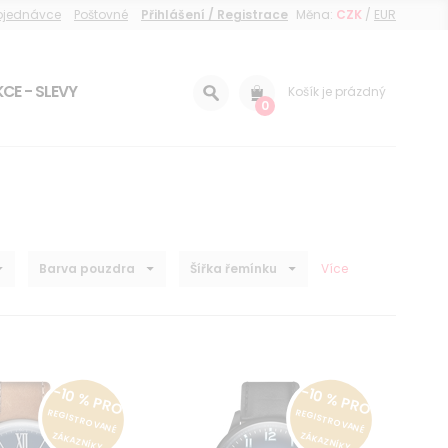
objednávce
Poštovné
Přihlášení / Registrace
Měna:
CZK
/
EUR
CE - SLEVY
Košík je prázdný
0
Barva pouzdra
Šířka řemínku
Více
-10 % PRO
-10 % PRO
REGISTROVANÉ
REGISTROVANÉ
ZÁKAZNÍKY
ZÁKAZNÍKY