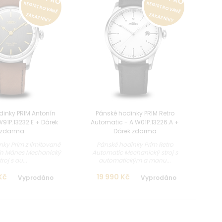
REGISTROVANÉ
REGISTROVANÉ
ZÁKAZNÍKY
ZÁKAZNÍKY
dinky PRIM Antonín
Pánské hodinky PRIM Retro
91P.13232.E + Dárek
Automatic - A W01P.13226.A +
zdarma
Dárek zdarma
ky Prim z limitované
Pánské hodinky Prim Retro
ín Mánes Mechanický
Automatic Mechanický stroj s
troj s au...
automatickým a manu...
Kč
19 990 Kč
Vyprodáno
Vyprodáno