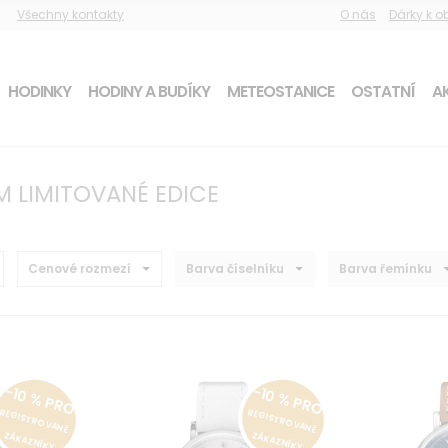
Všechny kontakty
O nás
Dárky k 
HODINKY
HODINY A BUDÍKY
METEOSTANICE
OSTATNÍ
AK
M LIMITOVANÉ EDICE
Cenové rozmezí
Barva číselníku
Barva řemínku
-10 % PRO
-10 % PRO
REGISTROVANÉ
REGISTROVANÉ
ZÁKAZNÍKY
ZÁKAZNÍKY