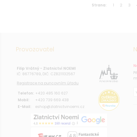
1
2
3
Strana:
Provozovatel
N
N
Filip Vrátný - Zlatnictví NOEMI
P
IČ: 86776789, DIČ: CZ8211132567
m
Registrace na puncovním úřadu
Telefon:
+420 485 160 627
Mobil:
+420 739 669 438
E-Mail:
eshop@zlatnictvinoemi.cz