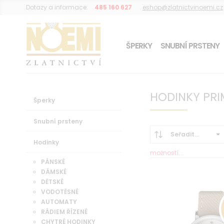
Dotazy a informace:
485 160 627
eshop@zlatnictvinoemi.cz
ŠPERKY
SNUBNÍ PRSTENY
DÁREK K OBJEDNÁVCE
HODINKY PRI
Šperky
Snubní prsteny
Seřadit...
Hodinky
možností...
PÁNSKÉ
DÁMSKÉ
DĚTSKÉ
VODOTĚSNÉ
AUTOMATY
RÁDIEM ŘÍZENÉ
CHYTRÉ HODINKY