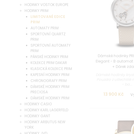
HODINKY VOSTOK EUROPE
HODINKY PRIM
LIMITOVANÉ EDICE
PRIM
AUTOMATY PRIM
SPORTOVNÍ QUARTZ
PRIM
SPORTOVNÍ AUTOMATY
PRIM
Dámské hodinky PRI
PÁNSKÉ HODINKY PRIM
Elegant - B automat
KOLEKCE PRIM DAKAR
+ Dárek zd
KLASICKÁ KOLEKCE PRIM
KAPESNÍ HODINKY PRIM
Dámské hodinky kryst
Pouzdro z ušlechtilé 
CHRONOGRAFY PRIM
- ba...
DÁMSKÉ HODINKY PRIM
PRECIOSA
13 900 Kč
V
DÁMSKÉ HODINKY PRIM
HODINKY CASIO
HODINKY KARL LAGERFELD
HODINKY GANT
HODINKY ARBUTUS NEW
YORK
HODINKY JVD