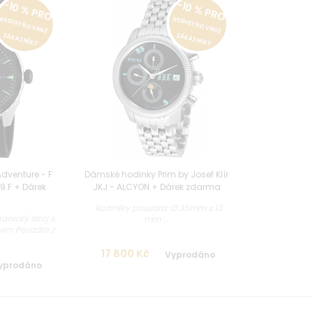
-10 % PRO
-10 % PRO
REGISTROVANÉ
REGISTROVANÉ
ZÁKAZNÍKY
ZÁKAZNÍKY
Adventure - F
Dámské hodinky Prim by Josef Klír
9.F + Dárek
JKJ - ALCYON + Dárek zdarma
a
Rozměry pouzdra: Ø 35mm x 13
nický stroj s
mm ...
em Pouzdro z
17 800 Kč
Vyprodáno
yprodáno