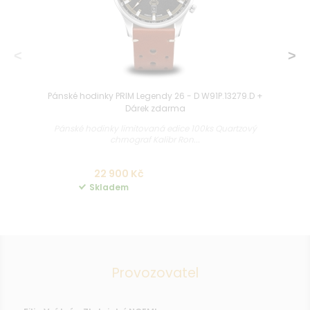
Pánské hodinky PRIM Legendy 26 - D W91P.13279.D +
Dárek zdarma
Pánské hodinky limitovaná edice 100ks Quartzový
chrnograf Kalibr Ron...
22 900 Kč
Skladem
Provozovatel