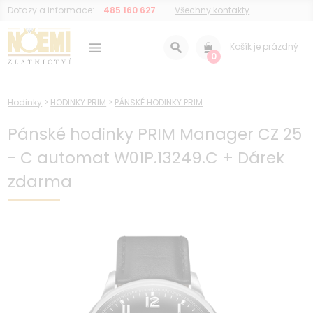
Dotazy a informace:
485 160 627
Všechny kontakty
Košík je prázdný
0
Hodinky
>
HODINKY PRIM
>
PÁNSKÉ HODINKY PRIM
Pánské hodinky PRIM Manager CZ 25
- C automat W01P.13249.C + Dárek
zdarma