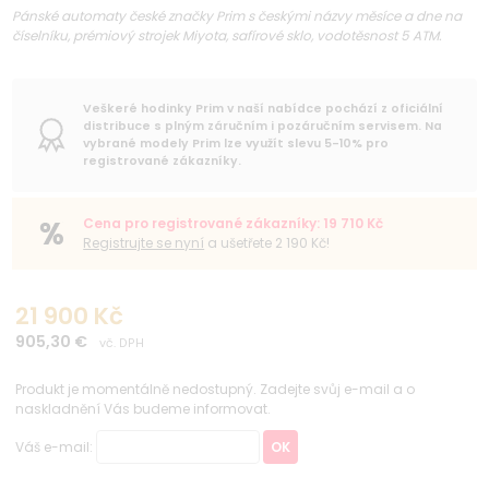
Pánské automaty české značky Prim s českými názvy měsíce a dne na
číselníku, prémiový strojek Miyota, safírové sklo, vodotěsnost 5 ATM.
Veškeré hodinky Prim v naší nabídce pochází z oficiální
distribuce s plným záručním i pozáručním servisem. Na
vybrané modely Prim lze využít slevu 5-10% pro
registrované zákazníky.
Cena pro registrované zákazníky: 19 710 Kč
Registrujte se nyní
a ušetřete 2 190 Kč!
21 900 Kč
905,30 €
vč. DPH
Produkt je momentálně nedostupný. Zadejte svůj e-mail a o
naskladnění Vás budeme informovat.
Váš e-mail:
OK