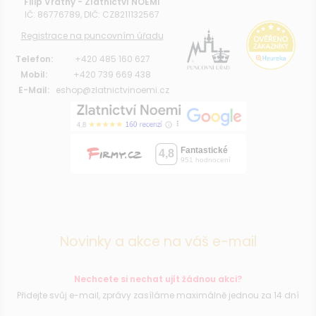
Filip Vrátný - Zlatnictví NOEMI
IČ: 86776789, DIČ: CZ8211132567
Registrace na puncovním úřadu
Telefon:
+420 485 160 627
Mobil:
+420 739 669 438
E-Mail:
eshop@zlatnictvinoemi.cz
Novinky a akce na váš e-mail
Nechcete si nechat ujít žádnou akci?
Přidejte svůj e-mail, zprávy zasíláme maximálně jednou za 14 dní