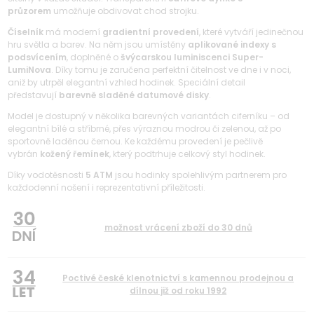
průzorem
umožňuje obdivovat chod strojku.
Číselník
má moderní
gradientní provedení
, které vytváří jedinečnou
hru světla a barev. Na něm jsou umístěny
aplikované indexy s
podsvícením
, doplněné o
švýcarskou luminiscenci Super-
LumiNova
. Díky tomu je zaručena perfektní čitelnost ve dne i v noci,
aniž by utrpěl elegantní vzhled hodinek. Speciální detail
představují
barevně sladěné datumové disky
.
Model je dostupný v několika barevných variantách ciferníku – od
elegantní bílé a stříbrné, přes výraznou modrou či zelenou, až po
sportovně laděnou černou. Ke každému provedení je pečlivě
vybrán
kožený řemínek
, který podtrhuje celkový styl hodinek.
Díky vodotěsnosti
5 ATM
jsou hodinky spolehlivým partnerem pro
každodenní nošení i reprezentativní příležitosti.
možnost vrácení zboží do 30 dnů
34
Poctivé české klenotnictví s kamennou prodejnou a
dílnou již od roku 1992