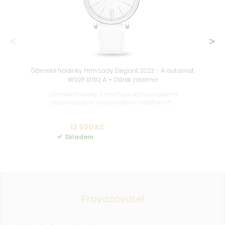
Dámské hodinky Prim Lady Elegant 2023 - A automat
W02P.13192.A + Dárek zdarma
Dámské hodinky s mechanickým strojkem s
automatickým a manuálním nátahem P...
13 900 Kč
Skladem
Provozovatel