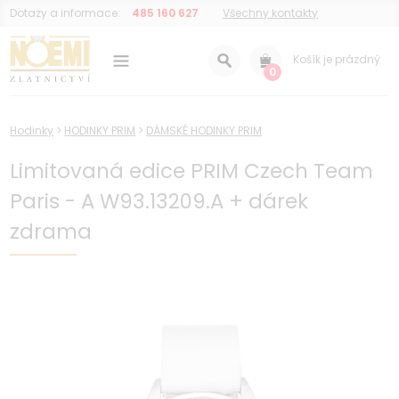
Dotazy a informace:
485 160 627
Všechny kontakty
Košík je prázdný
0
Hodinky
>
HODINKY PRIM
>
DÁMSKÉ HODINKY PRIM
Limitovaná edice PRIM Czech Team
Paris - A W93.13209.A + dárek
zdrama