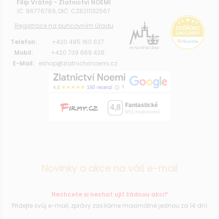
Filip Vrátný - Zlatnictví NOEMI
IČ: 86776789, DIČ: CZ8211132567
Registrace na puncovním úřadu
Telefon:
+420 485 160 627
Mobil:
+420 739 669 438
E-Mail:
eshop@zlatnictvinoemi.cz
Novinky a akce na váš e-mail
Nechcete si nechat ujít žádnou akci?
Přidejte svůj e-mail, zprávy zasíláme maximálně jednou za 14 dní