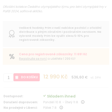
Oficiální kolekce Českého olympijského týmu pro letní olympijské hry v
Paříži 2024, safírové sklíčko.
Veškeré hodinky Prim v naší nabídce pochází z oficiální
distribuce s plným záručním i pozáručním servisem. Na
vybrané modely Prim lze využít slevu 5-10% pro
registrované zákazníky.
Cena pro registrované zákazníky: 11 691 Kč
Registrujte se nyní
a ušetřete 1 299 Kč!
12 990 Kč
536,60 €
DO KOŠÍKU
vč. DPH
Skladem ihned
Dostupnost:
Doručení dopravcem:
Pondělí 10.8. - Úterý 11.8.
Na prodejně v Liberci:
Pátek 7.8.