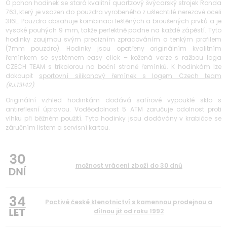
O pohon hodinek se stará kvalitní quartzový švýcarský strojek Ronda
763, který je vsazen do pouzdra vyrobeného z ušlechtilé nerezové oceli
316L. Pouzdro obsahuje kombinaci leštěných a broušených prvků a je
vysoké pouhých 9 mm, takže perfektně padne na každé zápěstí. Tyto
hodinky zaujmou svým precizním zpracováním a tenkým profilem
(7mm pouzdro). Hodinky jsou opatřeny originálním kvalitním
řemínkem se systémem easy click – kožená verze s ražbou loga
CZECH TEAM s trikolorou na boční straně řemínků. K hodinkám lze
dokoupit
sportovní silikonový řemínek s logem Czech team
(RJ.13142)
.
Originální vzhled hodinkám dodává safírové vypouklé sklo s
antireflexní úpravou. Voděodolnost 5 ATM zaručuje odolnost proti
vlhku při běžném použití. Tyto hodinky jsou dodávány v krabičce se
záručním listem a servisní kartou.
možnost vrácení zboží do 30 dnů
34
Poctivé české klenotnictví s kamennou prodejnou a
dílnou již od roku 1992