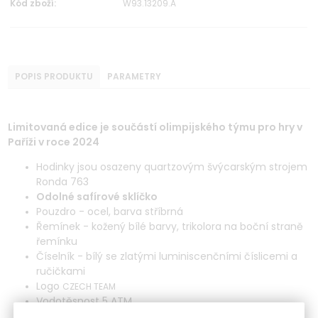
Kód zboží:
W93.13209.A
POPIS PRODUKTU
PARAMETRY
Limitovaná edice je součástí olimpijského týmu pro hry v
Paříži v roce 2024
Hodinky jsou osazeny quartzovým švýcarským strojem
Ronda 763
Odolné safírové sklíčko
Pouzdro - ocel, barva stříbrná
Řemínek - kožený bílé barvy, trikolora na boční straně
řemínku
Číselník - bílý se zlatými luminiscenčními číslicemi a
ručičkami
Logo
CZECH TEAM
Vodotěsnost 5 ATM
Šířka řemínku - 20 mm