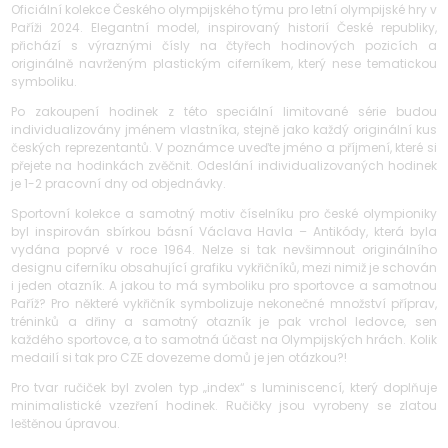
Oficiální kolekce Českého olympijského týmu pro letní olympijské hry v
Paříži 2024. Elegantní model, inspirovaný historií České republiky,
přichází s výraznými čísly na čtyřech hodinových pozicích a
originálně navrženým plastickým ciferníkem, který nese tematickou
symboliku.
Po zakoupení hodinek z této speciální limitované série budou
individualizovány jménem vlastníka, stejně jako každý originální kus
českých reprezentantů. V poznámce uveďte jméno a příjmení, které si
přejete na hodinkách zvěčnit. Odeslání individualizovaných hodinek
je 1-2 pracovní dny od objednávky.
Sportovní kolekce a samotný motiv číselníku pro české olympioniky
byl inspirován sbírkou básní Václava Havla – Antikódy, která byla
vydána poprvé v roce 1964. Nelze si tak nevšimnout originálního
designu ciferníku obsahující grafiku vykřičníků, mezi nimiž je schován
i jeden otazník. A jakou to má symboliku pro sportovce a samotnou
Paříž? Pro některé vykřičník symbolizuje nekonečné množství příprav,
tréninků a dřiny a samotný otazník je pak vrchol ledovce, sen
každého sportovce, a to samotná účast na Olympijských hrách. Kolik
medailí si tak pro CZE dovezeme domů je jen otázkou?!
Pro tvar ručiček byl zvolen typ „index“ s luminiscencí, který doplňuje
minimalistické vzezření hodinek. Ručičky jsou vyrobeny se zlatou
leštěnou úpravou.