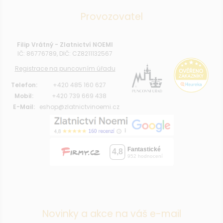
Provozovatel
Filip Vrátný - Zlatnictví NOEMI
IČ: 86776789, DIČ: CZ8211132567
Registrace na puncovním úřadu
Telefon:
+420 485 160 627
Mobil:
+420 739 669 438
E-Mail:
eshop@zlatnictvinoemi.cz
Novinky a akce na váš e-mail