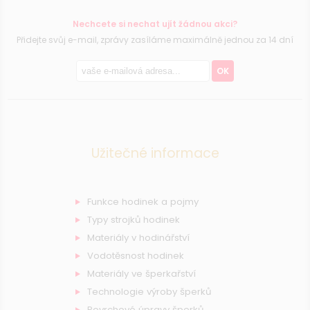
Nechcete si nechat ujít žádnou akci?
Přidejte svůj e-mail, zprávy zasíláme maximálně jednou za 14 dní
OK
Užitečné informace
Funkce hodinek a pojmy
Typy strojků hodinek
Materiály v hodinářství
Vodotěsnost hodinek
Materiály ve šperkařství
Technologie výroby šperků
Povrchové úpravy šperků