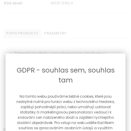
Kód zboží:
W02P.13192.A
POPIS PRODUKTU
PARAMETRY
Dámské hodinky s mechanickým strojkem s
automatickým a manuálním nátahem
Pouzdro z ušlechtilé nerezové oceli - barva stříbrná
GDPR - souhlas sem, souhlas
Stroj - Miyota 8315
Kožený řemínek - barva bílá
tam
Šířka řemínku 18 mm
Barva číselníku - bílá
Sklíčko - safírové - odolné proti poškrábání
Na tomto webu používáme běžné cookies, které jsou
nezbytně nutné pro funkci webu z technického hlediska,
Vodotěsnost 5 ATM
zajišťují pohodlnější práci, nebo umožňují udržovat
Datum
statistiky či marketingovou personalizaci vedoucí k
Velikost - ∅ 36 x 11 mm
snižování cen nabízeného zboží a zajištění rychlejšího
dodání objednávek. Pro vstup na web udělte tlačítkem
souhlas se zpracováním osobních údajů a využitím
Diskrétní a význačný design: Odhalte dokonale promyšlenou