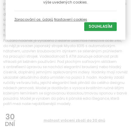
výše uvedených cookies.
podstatu. Každý prvek designu byl precizně promyšlen tak, aby ladil s
vaším osobním stylem a zároveň zdůrazňoval váš vkus při běžných
denních aktivitách nebo i na nejrůznějších společenských
událostech. V době, kdy se módní trendy mění rychle a často, naše
Zpracování os. údajů
Nastavení cookies
hodinky zůstávají oporou nadčasovosti. Jejich vzhled je srovnatelný
SOUHLASÍM
s vínem zrajícím časem – stále více se zjemňuje, aniž by ztrácel na
hodnotě.
Pouzdro hodinek je vyrobeno z leštěné ušlechtilé nerezové oceli 316L,
do nějž je vsazen japonský strojek Miyota 8315 s automatickým
nátahem, uzavřen šroubovacím dýnkem se skleněným průhledem
na pracující strojek. Voděodolnost 5 ATM zaručuje odolnost proti
vlhkosti při běžném používání. Pod plochým safírovým sklíčkem
s antireflexní úpravou se nachází elegantní broušený nebo hladký
číselník, doplněný jemnými aplikovanými indexy. Hodinky mají rovněž
ukazatel aktuálního data umístěn na pozici 3. hodin. Hodinky zdobí
ručičky ve tvaru listu, jejichž elegantní lesk přináší do celého designu
nádech jemnosti. Model je dodáván s vysoce kvalitním ručně šitým
koženým řemínkem se signovanou klasickou trnovou sponou v barvě
pouzdra. Model je vyroben do páru k pánské edici Elegance, která
patří mezi naše nejoblíbenější modely.
možnost vrácení zboží do 30 dnů