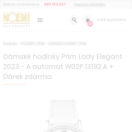
Dotazy a informace:
485 160 627
Všechny kontakty
Košík je prázdný
0
Hodinky
>
HODINKY PRIM
>
DÁMSKÉ HODINKY PRIM
Dámské hodinky Prim Lady Elegant
2023 - A automat W02P.13192.A +
Dárek zdarma