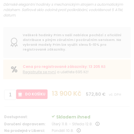
Dámské elegantní hodinky s mechanickým strojem s automatickým
nátahem. Safírové sklo odolné proti poškrábání, vodotěsnost 5 ATM,
datum.
Veškeré hodinky Prim v naší nabídce pochází z oficiální
distribuce s plným záručním i pozáručním servisem. Na
vybrané modely Prim lze využít slevu 5-10% pro
registrované zákazníky.
Cena pro registrované zákazníky: 13 205 Kč
Registrujte se nyní
a ušetřete 695 Kč!
13 900 Kč
572,80 €
DO KOŠÍKU
vč. DPH
Skladem ihned
Dostupnost:
Doručení dopravcem:
Úterý 11.8. - Středa 12.8.
Na prodejně v Liberci:
Pondělí 10.8.