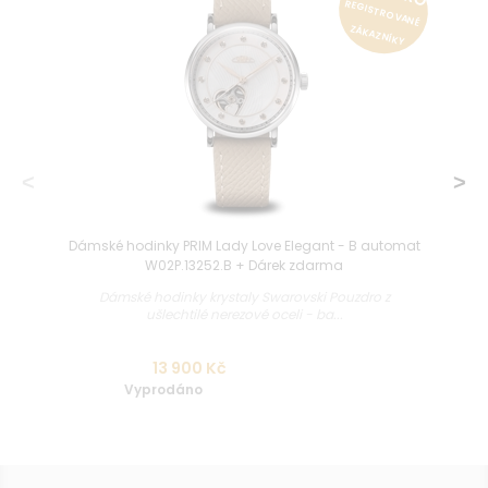
REGISTROVANÉ
ZÁKAZNÍKY
Dámské hodinky PRIM Lady Love Elegant - B automat
W02P.13252.B + Dárek zdarma
Dámské hodinky krystaly Swarovski Pouzdro z
ušlechtilé nerezové oceli - ba...
13 900 Kč
Vyprodáno