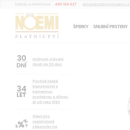
Dotazy a informace:
485 160 627
eshop@zlatnictvinoemi.cz
ŠPERKY
SNUBNÍ PRSTENY
DÁREK K OBJEDNÁVCE
možnost vrácení
zboží do 30 dnů
Poctivé české
34
klenotnictví s
kamennou
prodejnou a dílnou
již od roku 1992
Slevy pro
registravné
zákazníky na