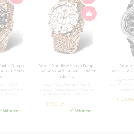
ostok Europe
Dámské hodinky Vostok Europe
Dámské 
568B + dárek
Undine VK64/515B528B + dárek
W02P.10697.
ma
zdarma
Elegantní
ké hodinky
Jedinečné dámské hodinky
značky Prim z
ope Undine s
značky Vostok Europe Undine s
oceli v 
ATM s chr...
vodotěsností 20 ATM s chr...
10 030 K
9 990 Kč
Skladem
Skladem