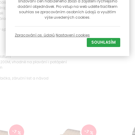
snižování cen nabízeného zboží a zajištění rychlejšího
 času
dodání objednávek. Pro vstup na web udělte tlačítkem
roj Seiko VK64
souhlas se zpracováním osobních údajů a využitím
li
výše uvedených cookies.
áramek, 2 x kožený řemínek (hladký a vzorovaný), 1 x
 speciální konstrukci měnit jednoduše bez jakéhokoliv
Zpracování os. údajů
Nastavení cookies
SOUHLASÍM
 datum
 200M, vhodné na plavání i potápění
mm
abička, záruční list a návod
-7 %
-7 %