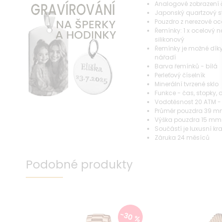
Analogové zobrazení
Japonský quartzový st
Pouzdro z nerezové oce
Řemínky: 1 x ocelový n
silikonový
Řemínky je možné díky
nářadí
Barva řemínků - bílá
Perleťový číselník
Minerální tvrzené sklo
Funkce - čas, stopky,
Vodotěsnost 20 ATM -
Průměr pouzdra 39 
Výška pouzdra 15 mm
Součástí je luxusní kr
Záruka 24 měsíců
Podobné produkty
-30 %