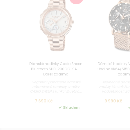
Dámské hodinky Casio Sheen
Dámské hodinky V
Bluetooth SHB-200CG-9A +
Undine VK64/515B
Dárek zdarma
zdar
Elegantní pozlacené dámské
Jedinečné dáms
náramkové hodinky značky
značky Vostok Eur
CASIO SHEEN s funkcí Bluetoo...
vodotěsností 20 
7 690 Kč
9 990 Kč
Skladem