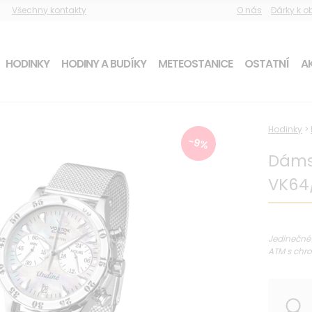
Všechny kontakty
O nás
Dárky k 
HODINKY
HODINY A BUDÍKY
METEOSTANICE
OSTATNÍ
AK
Hodinky
>
-9%
Dáms
VK64
Jedinečné
ATM s chro