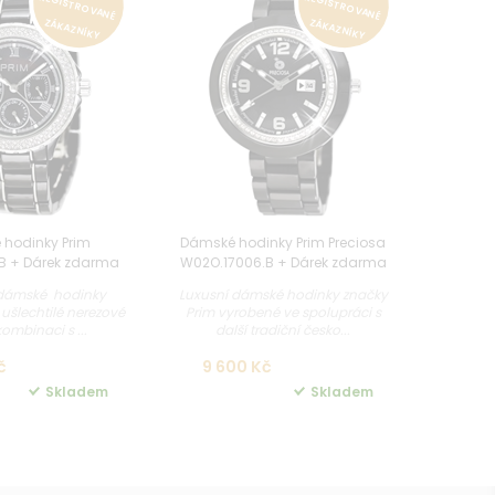
REGISTROVANÉ
REGISTROVANÉ
ZÁKAZNÍKY
ZÁKAZNÍKY
hodinky Prim
Dámské hodinky Prim Preciosa
B + Dárek zdarma
W02O.17006.B + Dárek zdarma
 dámské hodinky
Luxusní dámské hodinky značky
 ušlechtilé nerezové
Prim vyrobené ve spolupráci s
kombinaci s ...
další tradiční česko...
č
9 600 Kč
Skladem
Skladem