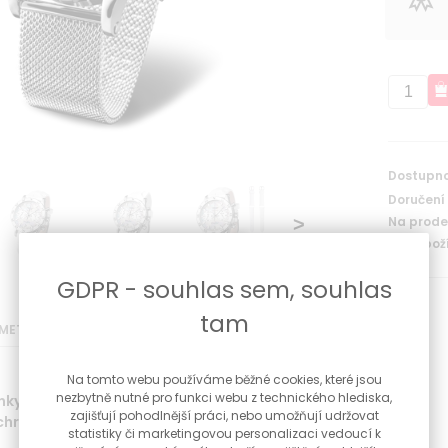
Dostupno
Doručení
Na prodej
Kód zboží
GDPR - souhlas sem, souhlas
tam
METRY
Na tomto webu používáme běžné cookies, které jsou
nezbytně nutné pro funkci webu z technického hlediska,
ky značky Vostok Europe Undine s
zajišťují pohodlnější práci, nebo umožňují udržovat
chronografem v sadě se čtyřmi řemínky.
statistiky či marketingovou personalizaci vedoucí k