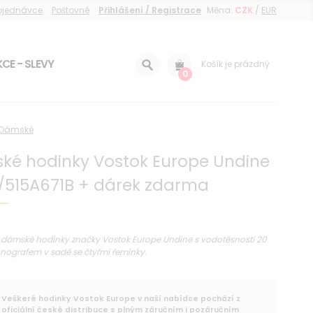
objednávce
Poštovné
Přihlášení / Registrace
Měna:
CZK
/
EUR
CE - SLEVY
Košík je prázdný
0
Dámské
ké hodinky Vostok Europe Undine
/515A671B + dárek zdarma
 dámské hodinky značky Vostok Europe Undine s vodotěsností 20
nografem v sadě se čtyřmi řemínky.
Veškeré hodinky Vostok Europe v naší nabídce pochází z
oficiální české distribuce s plným záručním i pozáručním