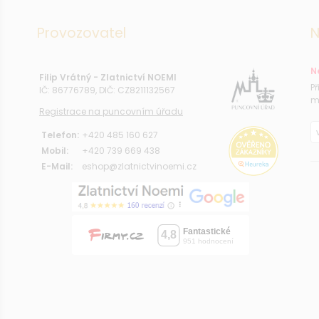
Provozovatel
N
N
Filip Vrátný - Zlatnictví NOEMI
P
IČ: 86776789, DIČ: CZ8211132567
m
Registrace na puncovním úřadu
Telefon:
+420 485 160 627
Mobil:
+420 739 669 438
E-Mail:
eshop@zlatnictvinoemi.cz