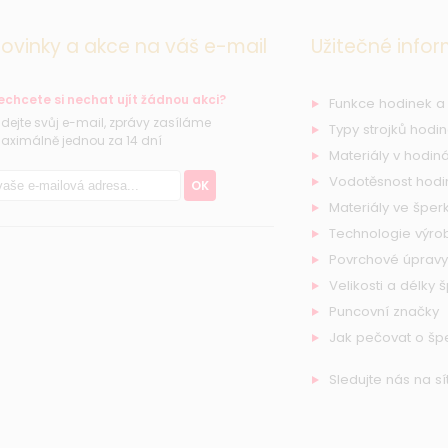
ovinky a akce na váš e-mail
Užitečné info
echcete si nechat ujít žádnou akci?
Funkce hodinek a
řidejte svůj e-mail, zprávy zasíláme
Typy strojků hodi
aximálně jednou za 14 dní
Materiály v hodiná
Vodotěsnost hodi
OK
Materiály ve šperk
Technologie výro
Povrchové úpravy
Velikosti a délky 
Puncovní značky
Jak pečovat o šp
Sledujte nás na sí