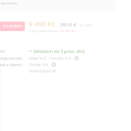
servisem.
9 490 Kč
391,10 €
vč. DPH
DO KOŠÍKU
Cena před slevou:
10 490 Kč
Skladem do 3 prac. dnů
st:
 dopravcem:
Pátek 14.8. - Pondělí 17.8.
ně v Liberci:
Čtvrtek 13.8.
:
VK64/515A671B