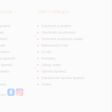
rmace
Vše o nákupu
 pojmy
Doprava a platba
nek
Obchodní podmínky
řství
Ochrana osobních údajů
nek
Reklamační řád
ařství
O nás
by šperků
Kontakty
 šperků
Výkup zlata
šperků
Opravy šperků
Zakázková výroba šperků
erky
Videa
tích: