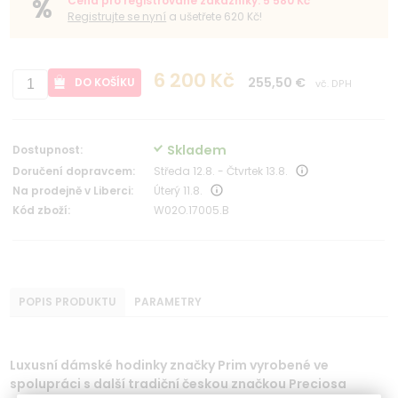
Cena pro registrované zákazníky: 5 580 Kč
Registrujte se nyní
a ušetřete 620 Kč!
6 200 Kč
255,50 €
DO KOŠÍKU
vč. DPH
Skladem
Dostupnost:
Doručení dopravcem:
Středa 12.8. - Čtvrtek 13.8.
Na prodejně v Liberci:
Úterý 11.8.
Kód zboží:
W02O.17005.B
POPIS PRODUKTU
PARAMETRY
Luxusní dámské hodinky značky Prim vyrobené ve
spolupráci s další tradiční českou značkou Preciosa