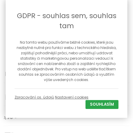
CZECH MADE
Pouzdro - keramika s ocelovou lunetou, fasované zirkony
GDPR - souhlas sem, souhlas
Preciosa (nejsou lepené, nevypadávají)
Barva pouzdra a náramku - černá
tam
Náramek z černé keramiky
Vodotěsnost - 3 ATM
Minerální sklíčko tvrzené
Na tomto webu používáme běžné cookies, které jsou
Černý číselník s arabskými číslicemi
nezbytně nutné pro funkci webu z technického hlediska,
Quartzový stroj napájený baterií
zajišťují pohodlnější práci, nebo umožňují udržovat
Zapínání - spona motýlek
statistiky či marketingovou personalizaci vedoucí k
snižování cen nabízeného zboží a zajištění rychlejšího
dodání objednávek. Pro vstup na web udělte tlačítkem
možnost vrácení zboží do 30 dnů
souhlas se zpracováním osobních údajů a využitím
výše uvedených cookies.
34
Poctivé české klenotnictví s kamennou prodejnou a
dílnou již od roku 1992
Zpracování os. údajů
Nastavení cookies
SOUHLASÍM
Slevy pro registravné zákazníky na vybrané produkty