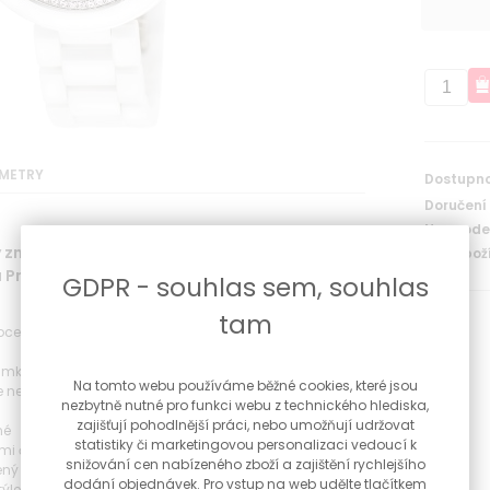
METRY
Dostupno
Doručení
Na prodej
značky Prim vyrobené ve spolupráci s další
Kód zboží
u Preciosa
GDPR - souhlas sem, souhlas
tam
ocelovou lunetou, fasované zirkony Preciosa (nejsou
)
mku - bílá
Na tomto webu používáme běžné cookies, které jsou
erezové oceli a bílé keramiky
nezbytně nutné pro funkci webu z technického hlediska,
zajišťují pohodlnější práci, nebo umožňují udržovat
né
statistiky či marketingovou personalizaci vedoucí k
ými číslicemi a indexy
snižování cen nabízeného zboží a zajištění rychlejšího
ný baterií
dodání objednávek. Pro vstup na web udělte tlačítkem
ýlek