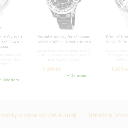
Prim Olympia
Dámské hodinky Prim Preciosa
Dámské hodi
02P.13214.A +
W02O.17005.B + Dárek zdarma
W02O.17005.
ARMA
Luxusní dámské hodinky značky
Luxusní dáms
se safírovým
Prim vyrobené ve spolupráci s
Prim vyrobe
é diamanty v
další tradiční česko...
další tr
rtzov...
6 200 Kč
6 200 K
Skladem
Skladem
ovinky a akce na váš e-mail
Užitečné info