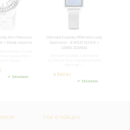
nky Prim Preciosa
Dámské hodinky PRIM Aria Lady
A + Dárek zdarma
Diamond - B W02P.13219.B +
DÁREK ZDARMA
ké hodinky značky
Dámské hodinky s diamanty
né ve spolupráci s
Quartzový stroj napájený baterií
adiční česko...
Řemínek -...
č
6 990 Kč
Skladem
Skladem
rmace
Vše o nákupu