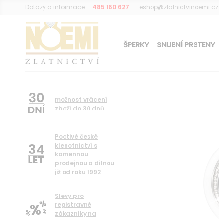
Dotazy a informace:
485 160 627
eshop@zlatnictvinoemi.cz
ŠPERKY
SNUBNÍ PRSTENY
DÁREK K OBJEDNÁVCE
možnost vrácení
zboží do 30 dnů
Poctivé české
34
klenotnictví s
kamennou
prodejnou a dílnou
již od roku 1992
Slevy pro
registravné
zákazníky na