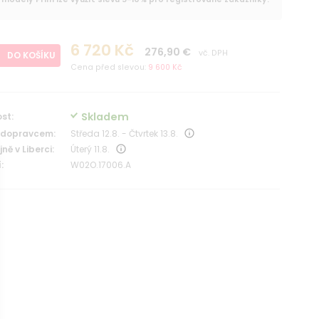
6 720 Kč
276,90 €
vč. DPH
DO KOŠÍKU
Cena před slevou:
9 600 Kč
Skladem
st:
 dopravcem:
Středa 12.8. - Čtvrtek 13.8.
ně v Liberci:
Úterý 11.8.
:
W02O.17006.A