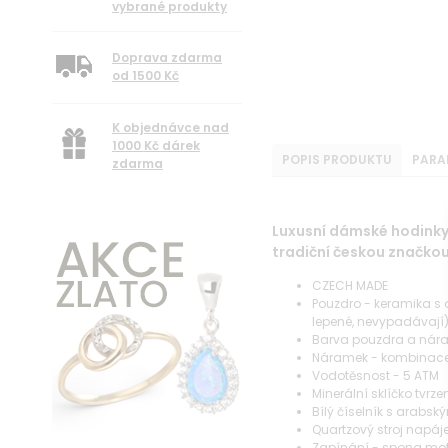
vybrané produkty
Doprava zdarma
od 1500 Kč
K objednávce nad
1000 Kč dárek
POPIS PRODUKTU
PARA
zdarma
Luxusní dámské hodinky 
tradiční českou značko
CZECH MADE
Pouzdro - keramika s 
lepené, nevypadávají
Barva pouzdra a nára
Náramek - kombinace n
Vodotěsnost - 5 ATM
Minerální sklíčko tvrze
Bílý číselník s arabsk
Quartzový stroj napáje
Zapínání - spona mot