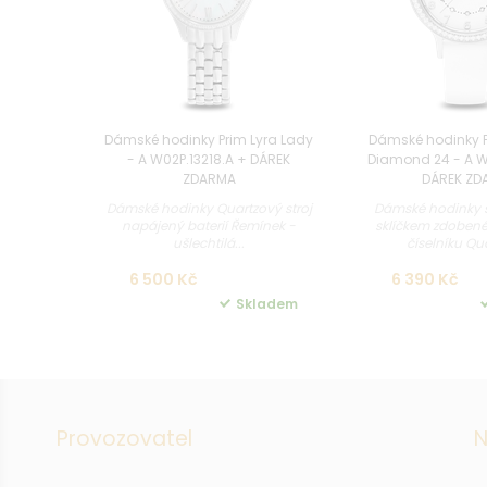
Dámské hodinky Prim Lyra Lady
Dámské hodinky 
- A W02P.13218.A + DÁREK
Diamond 24 - A W
ZDARMA
DÁREK ZD
Dámské hodinky Quartzový stroj
Dámské hodinky 
napájený baterií Řemínek -
sklíčkem zdoben
ušlechtilá...
číselníku Qua
6 500 Kč
6 390 Kč
Skladem
Provozovatel
N