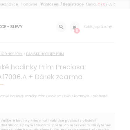
objednávce
Poštovné
Přihlášení / Registrace
Měna:
CZK
/
EUR
CE - SLEVY
Košík je prázdný
0
HODINKY PRIM
>
DÁMSKÉ HODINKY PRIM
ké hodinky Prim Preciosa
.17006.A + Dárek zdarma
mské hodinky značky Prim Preciosa s bílou keramikou zdobené
Veškeré hodinky Prim v naší nabídce pochází z oficiální
distribuce s plným záručním i pozáručním servisem. Na vybrané
modely Prim lze využít slevu 5-10% pro registrované zákazníky.