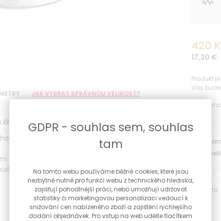
420 
17,30 €
Produkt j
Vás bude
METRY
JAK VYBRAT SPRÁVNOU VELIKOST?
Váš e-ma
s čirými zirkony
GDPR - souhlas sem, souhlas
hodiování proti černání
tam
Dostupno
Kód zboží
mm
oučástí prstenu
Na tomto webu používáme běžné cookies, které jsou
nezbytně nutné pro funkci webu z technického hlediska,
zajišťují pohodlnější práci, nebo umožňují udržovat
Varianta
statistiky či marketingovou personalizaci vedoucí k
snižování cen nabízeného zboží a zajištění rychlejšího
dodání objednávek. Pro vstup na web udělte tlačítkem