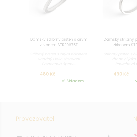
Dámský stříbrný prsten s čirým
Dámský stříbrný p
zirkonem STRP0675F
zirkonem ST
Stříbrný prsten s čirým zirkonem,
Stříbrný prsten s č
vhodný i jako zásnubní
vhodný i jako
Povrchová úprav...
Povrchová ú
480 Kč
490 Kč
Skladem
Provozovatel
N
N