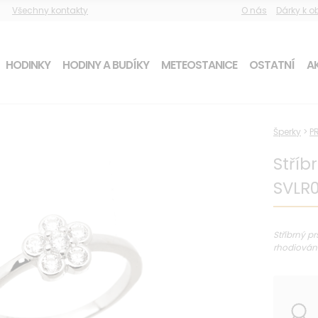
Všechny kontakty
O nás
Dárky k 
HODINKY
HODINY A BUDÍKY
METEOSTANICE
OSTATNÍ
AK
Šperky
>
P
Stříb
SVLR
Stříbrný p
rhodiování