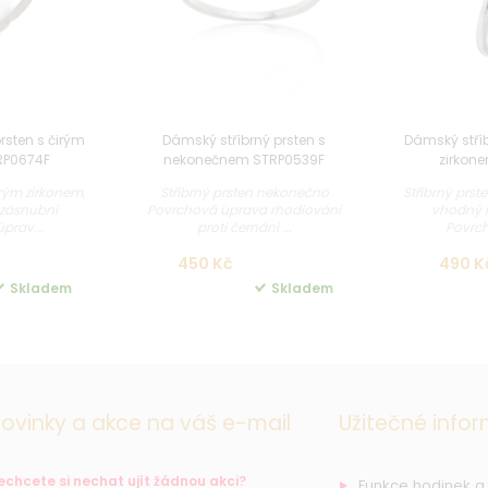
rsten s čirým
Dámský stříbrný prsten s
Dámský stříb
RP0674F
nekonečnem STRP0539F
zirkon
irým zirkonem,
Stříbrný prsten nekonečno
Stříbrný prst
 zásnubní
Povrchová úprava rhodiování
vhodný i
prav...
proti černání ...
Povrch
450 Kč
490 K
Skladem
Skladem
ovinky a akce na váš e-mail
Užitečné info
echcete si nechat ujít žádnou akci?
Funkce hodinek a