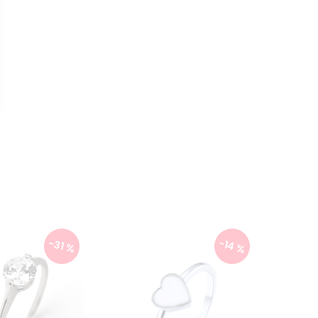
-14 %
-31 %