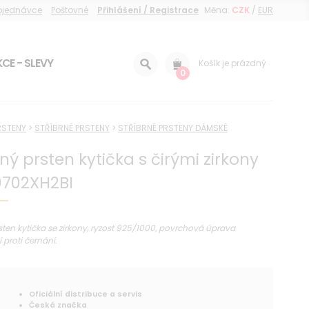
objednávce
Poštovné
Přihlášení / Registrace
Měna:
CZK
/
EUR
CE - SLEVY
Košík je prázdný
0
RSTENY
>
STŘÍBRNÉ PRSTENY
>
STŘÍBRNÉ PRSTENY DÁMSKÉ
rný prsten kytička s čirými zirkony
0702XH2BI
rsten kytička se zirkony, ryzost 925/1000, povrchová úprava
 proti černání.
Oficiální distribuce a servis
Česká značka