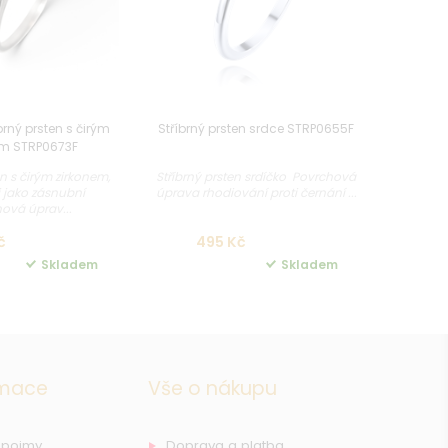
rný prsten s čirým
Stříbrný prsten srdce STRP0655F
em STRP0673F
en s čirým zirkonem,
Stříbrný prsten srdíčko Povrchová
 jako zásnubní
úprava rhodiování proti černání ...
ová úprav...
č
495 Kč
Skladem
Skladem
rmace
Vše o nákupu
 pojmy
Doprava a platba