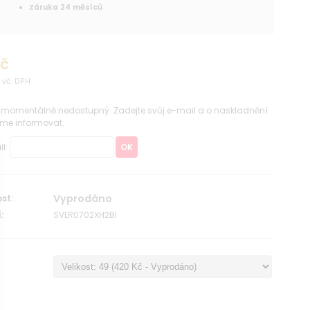
Záruka 24 měsíců
Kč
vč. DPH
e momentálně nedostupný. Zadejte svůj e-mail a o naskladnění
me informovat.
il:
OK
Vyprodáno
st:
:
SVLR0702XH2BI