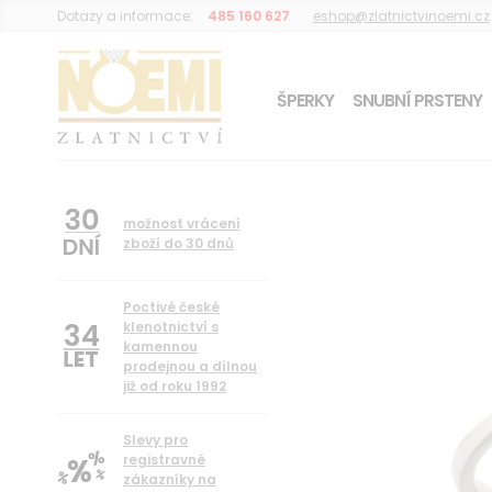
Dotazy a informace:
485 160 627
eshop@zlatnictvinoemi.cz
ŠPERKY
SNUBNÍ PRSTENY
DÁREK K OBJEDNÁVCE
možnost vrácení
zboží do 30 dnů
Poctivé české
34
klenotnictví s
kamennou
prodejnou a dílnou
již od roku 1992
Slevy pro
registravné
zákazníky na