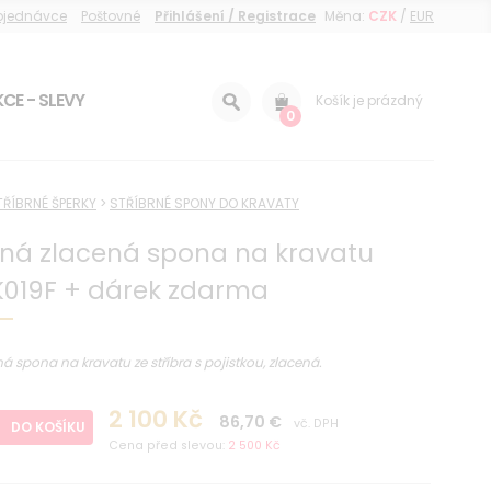
objednávce
Poštovné
Přihlášení / Registrace
Měna:
CZK
/
EUR
CE - SLEVY
Košík je prázdný
0
TŘÍBRNÉ ŠPERKY
>
STŘÍBRNÉ SPONY DO KRAVATY
rná zlacená spona na kravatu
K019F + dárek zdarma
á spona na kravatu ze stříbra s pojistkou, zlacená.
2 100 Kč
86,70 €
vč. DPH
DO KOŠÍKU
Cena před slevou:
2 500 Kč