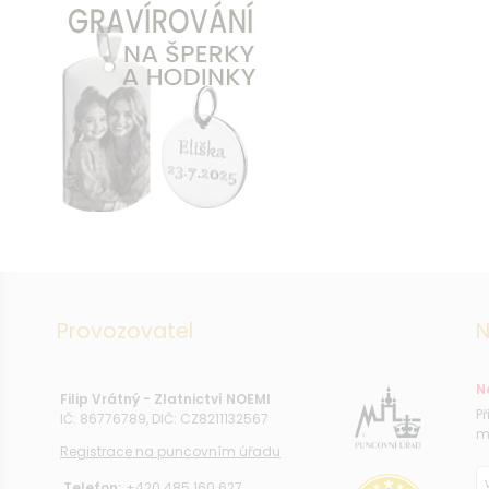
Provozovatel
N
N
Filip Vrátný - Zlatnictví NOEMI
P
IČ: 86776789, DIČ: CZ8211132567
m
Registrace na puncovním úřadu
Telefon:
+420 485 160 627