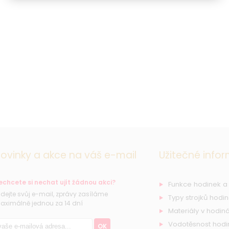
ovinky a akce na váš e-mail
Užitečné info
echcete si nechat ujít žádnou akci?
Funkce hodinek a
řidejte svůj e-mail, zprávy zasíláme
Typy strojků hodi
aximálně jednou za 14 dní
Materiály v hodiná
Vodotěsnost hodi
OK