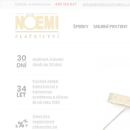
Dotazy a informace:
485 160 627
eshop@zlatnictvinoemi.cz
ŠPERKY
SNUBNÍ PRSTENY
DÁREK K OBJEDNÁVCE
možnost vrácení
zboží do 30 dnů
Poctivé české
34
klenotnictví s
kamennou
prodejnou a dílnou
již od roku 1992
Slevy pro
registravné
zákazníky na