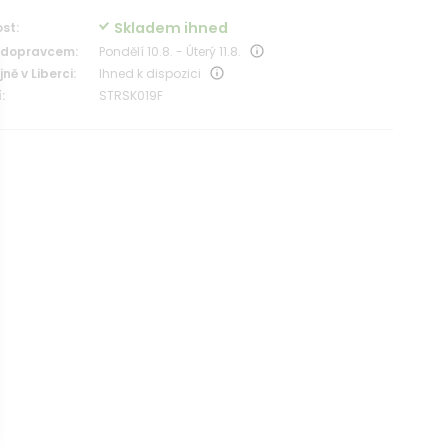
Skladem ihned
st:
 dopravcem:
Pondělí 10.8. - Úterý 11.8.
ně v Liberci:
Ihned k dispozici
:
STRSK019F