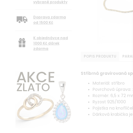
vybrané produkty
Doprava zdarma
od 1500 Kč
K objednávce nad
1000 Kč dárek
zdarma
POPIS PRODUKTU
PARA
Stříbrná gravírovaná sp
Materiál: stříbro
Povrchová úprava: 
Rozměr: 6,5 x 72 
Ryzost 925/1000
Pojistka na knoflíče
Dárková krabička je