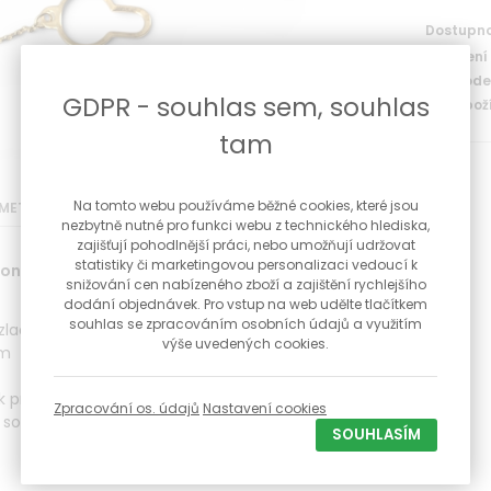
Dostupno
Doručení
Na prodej
GDPR - souhlas sem, souhlas
Kód zboží
tam
Na tomto webu používáme běžné cookies, které jsou
METRY
nezbytně nutné pro funkci webu z technického hlediska,
zajišťují pohodlnější práci, nebo umožňují udržovat
statistiky či marketingovou personalizaci vedoucí k
ona na kravatu ručně rytá
snižování cen nabízeného zboží a zajištění rychlejšího
dodání objednávek. Pro vstup na web udělte tlačítkem
souhlas se zpracováním osobních údajů a využitím
zlacení
výše uvedených cookies.
mm
k proti ztrátě
Zpracování os. údajů
Nastavení cookies
 součástí šperku
SOUHLASÍM