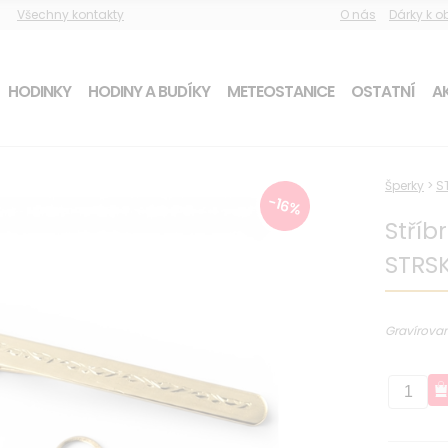
Všechny kontakty
O nás
Dárky k 
HODINKY
HODINY A BUDÍKY
METEOSTANICE
OSTATNÍ
AK
Šperky
>
S
-16%
Stříb
STRS
Gravírovan