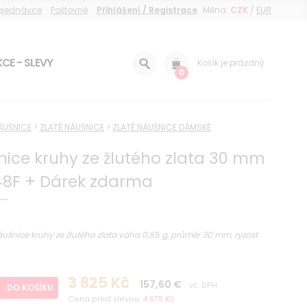
objednávce
Poštovné
Přihlášení / Registrace
Měna:
CZK
/
EUR
CE - SLEVY
Košík je prázdný
0
ÁUŠNICE
>
ZLATÉ NÁUŠNICE
>
ZLATÉ NÁUŠNICE DÁMSKÉ
ice kruhy ze žlutého zlata 30 mm
48F + Dárek zdarma
šnice kruhy ze žlutého zlata váha 0,85 g, průměr 30 mm, ryzost
3 825 Kč
157,60 €
vč. DPH
DO KOŠÍKU
Cena před slevou:
4 675 Kč