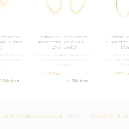
 ze žlutého
Dámské náušnice kruhy ze
Dámské ná
849F + DÁREK
žlutého zlata 20 mm NA1783F +
žlutého zlat
MA
DÁREK ZDARMA
DÁR
nice pecičky
Dámské broušené náušnice kruhy
Dámské ná
ů Barva zlata:
ze žlutého zlata Váha 0,70 g
žlutého zlat
...
Průměr 2...
Průmě
3 375 Kč
3 150 K
Skladem
Skladem
ovinky a akce na váš e-mail
Užitečné info