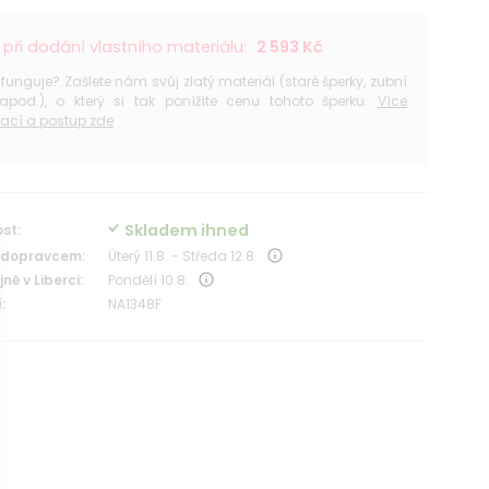
při dodání vlastního materiálu:
2 593 Kč
 funguje? Zašlete nám svůj zlatý materiál (staré šperky, zubní
 apod.), o který si tak ponížíte cenu tohoto šperku.
Více
ací a postup zde
Skladem ihned
st:
 dopravcem:
Úterý 11.8. - Středa 12.8.
ně v Liberci:
Pondělí 10.8.
:
NA1348F