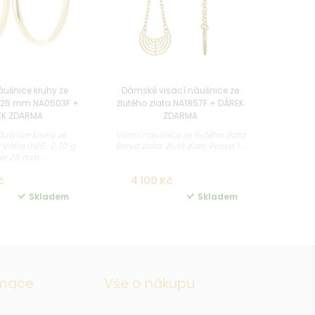
ušnice kruhy ze
Dámské visací náušnice ze
a 25 mm NA0503F +
žlutého zlata NA1857F + DÁREK
EK ZDARMA
ZDARMA
ušnice kruhy ze
Visací naušnice ze žlutého zlata
a Váha 0,65-0,70 g
Barva zlata: žluté zlato Ryzost 1...
r 25 mm...
č
4 100 Kč
Skladem
Skladem
rmace
Vše o nákupu