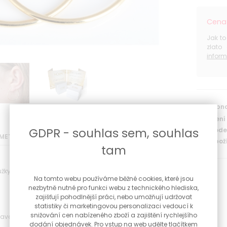
Cena 
Jak to
zlato
inform
Dostupno
Doručení
GDPR - souhlas sem, souhlas
Na prodej
METRY
Kód zboží
tam
ky ze žlutého zlata
Na tomto webu používáme běžné cookies, které jsou
nezbytně nutné pro funkci webu z technického hlediska,
zajišťují pohodlnější práci, nebo umožňují udržovat
statistiky či marketingovou personalizaci vedoucí k
snižování cen nabízeného zboží a zajištění rychlejšího
pravosti zlata a dárková krabička
dodání objednávek. Pro vstup na web udělte tlačítkem