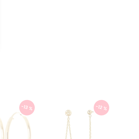
-13 %
-12 %