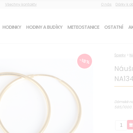
Všechny kontakty
O nás
Dárky k 
HODINKY
HODINY A BUDÍKY
METEOSTANICE
OSTATNÍ
AK
Šperky
>
N
-18%
Náušn
NA13
Dámské náu
585/1000.