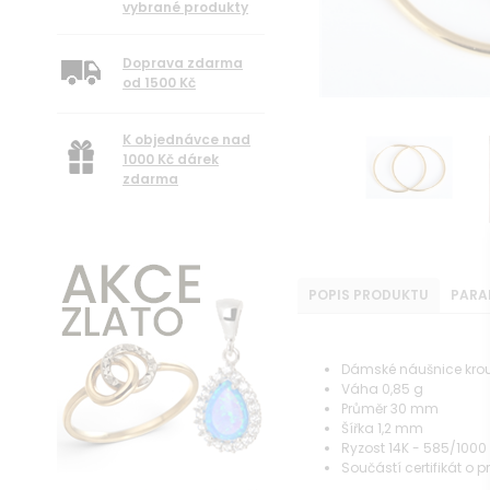
vybrané produkty
Doprava zdarma
od 1500 Kč
K objednávce nad
1000 Kč dárek
zdarma
POPIS PRODUKTU
PARA
Dámské náušnice krouž
Váha 0,85 g
Průměr 30 mm
Šířka 1,2 mm
Ryzost 14K - 585/1000
Součástí certifikát o 