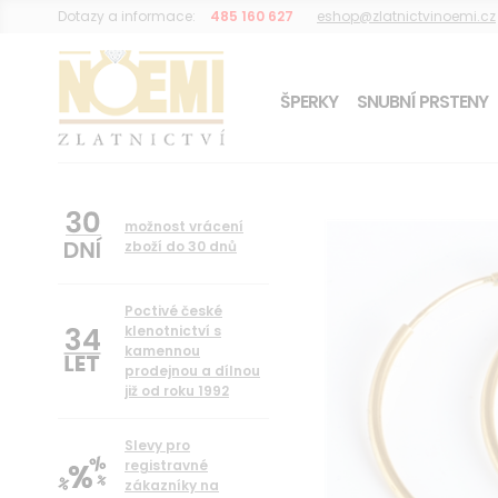
Dotazy a informace:
485 160 627
eshop@zlatnictvinoemi.cz
ŠPERKY
SNUBNÍ PRSTENY
DÁREK K OBJEDNÁVCE
možnost vrácení
zboží do 30 dnů
Poctivé české
34
klenotnictví s
kamennou
prodejnou a dílnou
již od roku 1992
Slevy pro
registravné
zákazníky na