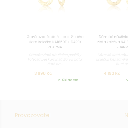
Gravírované náušnice ze žlutého
Dámské náušnice
zlata kolečka NA1850F + DÁREK
zlata kolečka NA1
ZDARMA
ZDAR
Dámské zlaté náušnice pecičky
Dámské zlaté náuš
kolečka bez kamínků Barva zlata:
kolečka bez kamínk
žluté zla...
žluté zla
3 990 Kč
4 190 Kč
Skladem
Provozovatel
N