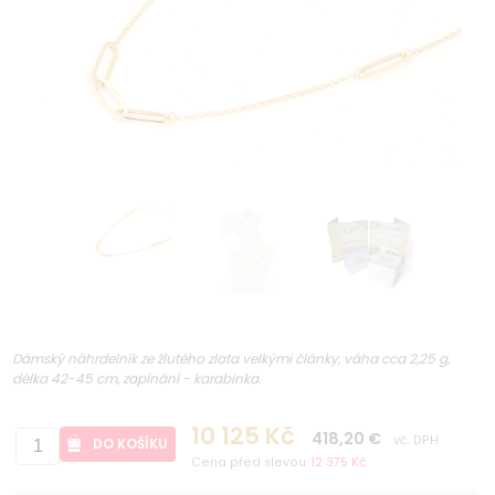
Dámský náhrdelník ze žlutého zlata velkými články, váha cca 2,25 g,
délka 42-45 cm, zapínání - karabinka.
10 125 Kč
418,20 €
vč. DPH
DO KOŠÍKU
Cena před slevou:
12 375 Kč