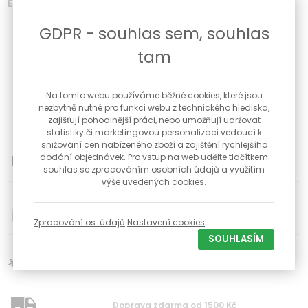
Efektní dámský náhrdelník ze žlutého zlata velkými oky
Žluté zlato
GDPR - souhlas sem, souhlas
Ryzost 14 Karátů - 585/1000
Váha 2,25 g
tam
Délka 42-45 cm
Šířka velkých ok 15,5 mm
Šířka řetízku 1,7 mm
Na tomto webu používáme běžné cookies, které jsou
Zapínání - karabinka
nezbytně nutné pro funkci webu z technického hlediska,
Součástí šperku je dárková krabička a certifikát pravosti zlata
zajišťují pohodlnější práci, nebo umožňují udržovat
statistiky či marketingovou personalizaci vedoucí k
snižování cen nabízeného zboží a zajištění rychlejšího
možnost vrácení zboží do 30 dnů
dodání objednávek. Pro vstup na web udělte tlačítkem
souhlas se zpracováním osobních údajů a využitím
výše uvedených cookies.
34
Poctivé české klenotnictví s kamennou prodejnou a
dílnou již od roku 1992
Zpracování os. údajů
Nastavení cookies
SOUHLASÍM
Slevy pro registravné zákazníky na vybrané produkty
Doprava zdarma od 1500 Kč