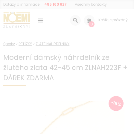
Dotazy a informace:
485 160 627
Všechny kontakty
Košík je prázdný
0
Šperky
>
ŘETÍZKY
>
ZLATÉ NÁHRDELNÍKY
Moderní dámský náhrdelník ze
žlutého zlata 42-45 cm ZLNAH223F +
DÁREK ZDARMA
-18%