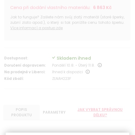
Cena při dodání vlastního materiálu:
6 863 Kč
Jak to funguje? Zašlete nám svůj zlatý materiál (staré šperky,
zubní zlato apod.), o který si tak ponížíte cenu tohoto šperku.
Více informací a postup zde
Skladem ihned
Dostupnost:
Doručení dopravcem:
Pondělí 10.8. - Úterý 11.8.
Na prodejně v Liberci:
Ihned k dispozici
Kód zboží:
ZLNAH223F
POPIS
JAK VYBRAT SPRÁVNOU
PARAMETRY
PRODUKTU
DÉLKU?