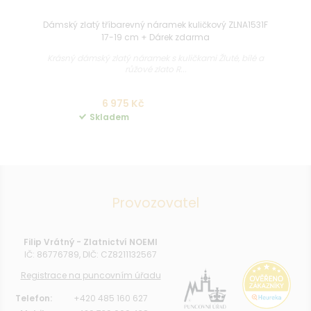
Dámský zlatý tříbarevný náramek kuličkový ZLNA1531F
17-19 cm + Dárek zdarma
Krásný dámský zlatý náramek s kuličkami Žluté, bílé a
růžové zlato R...
6 975 Kč
Skladem
Provozovatel
Filip Vrátný - Zlatnictví NOEMI
IČ: 86776789, DIČ: CZ8211132567
Registrace na puncovním úřadu
Telefon:
+420 485 160 627