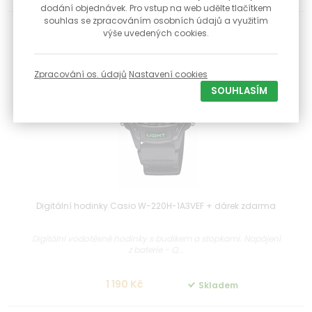
dodání objednávek. Pro vstup na web udělte tlačítkem
souhlas se zpracováním osobních údajů a využitím
výše uvedených cookies.
Zpracování os. údajů
Nastavení cookies
SOUHLASÍM
Digitální hodinky Casio W-220H-1A3VEF + dárek zdarma
Digitální vodotěsné hodinky s budíkem a stopkami. Napájení
z baterie - Q...
1 190 Kč
Skladem