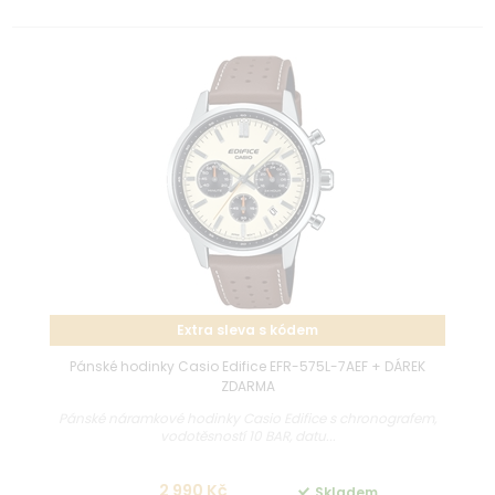
Extra sleva s kódem
Pánské hodinky Casio Edifice EFR-575L-7AEF + DÁREK
ZDARMA
Pánské náramkové hodinky Casio Edifice s chronografem,
vodotěsností 10 BAR, datu...
2 990 Kč
Skladem