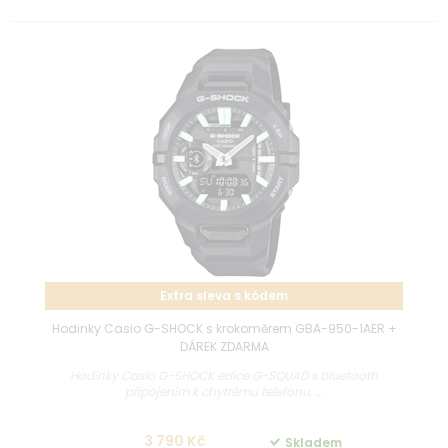
Extra sleva s kódem
Hodinky Casio G-SHOCK s krokoměrem GBA-950-1AER +
DÁREK ZDARMA
Hodinky Casio G-SHOCK edice G-SQUAD s bluetooth
připojením k chytrému telefonu, ...
3 790 Kč
Skladem