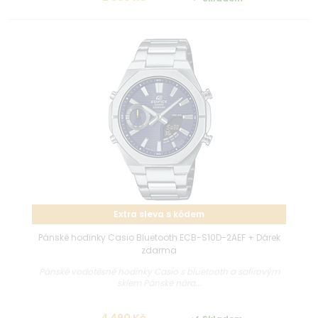
Extra sleva s kódem
Pánské hodinky Casio Bluetooth ECB-S10D-2AEF + Dárek
zdarma
Pánské vodotěsné hodinky Casio s bluetooth a safírovým
sklem Pánské nára...
4 490 Kč