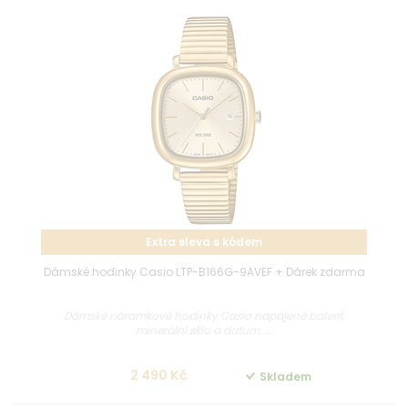
Extra sleva s kódem
Dámské hodinky Casio LTP-B166G-9AVEF + Dárek zdarma
Dámské náramkové hodinky Casio napájené baterií,
minerální sklo a datum. ...
2 490 Kč
Skladem