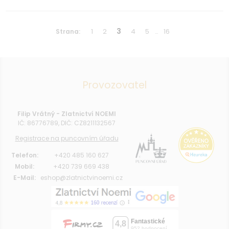
1
2
3
4
5
16
Strana:
…
Provozovatel
Filip Vrátný - Zlatnictví NOEMI
IČ: 86776789, DIČ: CZ8211132567
Registrace na puncovním úřadu
Telefon:
+420 485 160 627
Mobil:
+420 739 669 438
E-Mail:
eshop@zlatnictvinoemi.cz