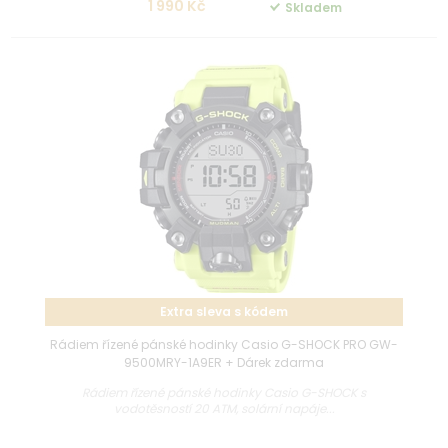
1 990 Kč
Skladem
Extra sleva s kódem
Rádiem řízené pánské hodinky Casio G-SHOCK PRO GW-
9500MRY-1A9ER + Dárek zdarma
Rádiem řízené pánské hodinky Casio G-SHOCK s
vodotěsností 20 ATM, solární napáje...