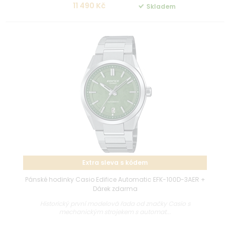
11 490 Kč
Skladem
Extra sleva s kódem
Pánské hodinky Casio Edifice Automatic EFK-100D-3AER +
Dárek zdarma
Historický první modelová řada od značky Casio s
mechanickým strojekem s automat...