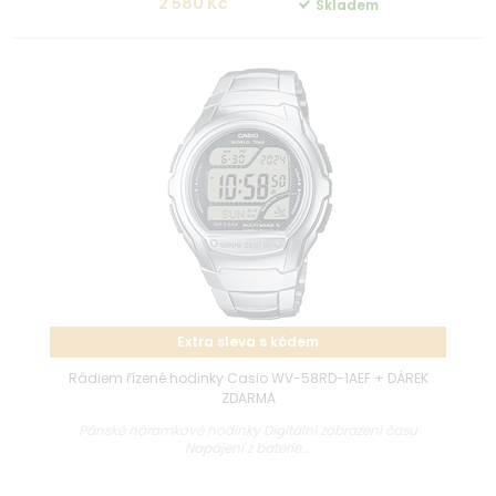
2 580 Kč
Skladem
Extra sleva s kódem
Rádiem řízené hodinky Casio WV-58RD-1AEF + DÁREK
ZDARMA
Pánské náramkové hodinky Digitální zobrazení času
Napájení z baterie...