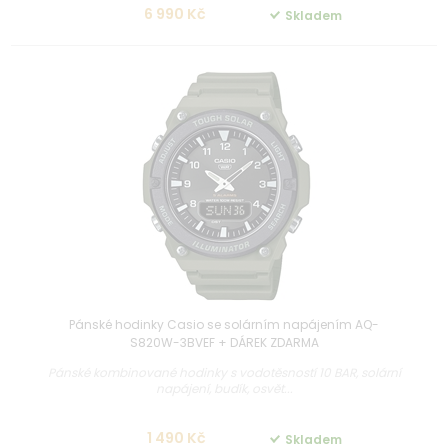
6 990 Kč
Skladem
Pánské hodinky Casio se solárním napájením AQ-
S820W-3BVEF + DÁREK ZDARMA
Pánské kombinované hodinky s vodotěsností 10 BAR, solární
napájení, budík, osvět...
1 490 Kč
Skladem