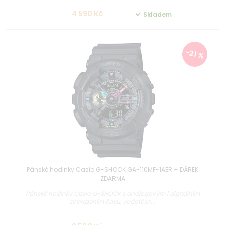
4 590 Kč
Skladem
-21 %
Pánské hodinky Casio G-SHOCK GA-110MF-1AER + DÁREK
ZDARMA
Pánské hodinky Casio G-SHOCK s analogovým i digitálním
zobrazením času, vodotěsn...