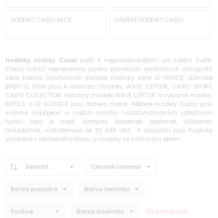
HODINKY CASIO AKCE
DÁMSKÉ HODINKY CASIO
Hodinky značky Casio
patří k nejprodávanějším po celém světě.
Casio nabízí nepřebernou paletu pánských sportovních chrografů
série Edifice, sportovních pánské hodinky série G-SHOCK, dámské
BABY-G, Dále jsou k dispozici hodinky WAVE CEPTOR, CASIO SPORT,
CASIO COLLECTION. Všechny modely WAVE CEPTOR a vybrané modely
EDIFICE a G-SCHOCK jsou rádiem řízené. Některé modely Casio jsou
solárně napájené a nabízí mnoho nadstandardních užitečných
funkcí jako je např. kompas, barometr, teploměr, výškoměr,
hloubkoměr, vodotěsnost až 20 BAR atd... K dispozici jsou hodinky
vyrobené z oblíbeného titanu a modely se safírovým sklem.
Seřadit...
Cenové rozmezí
Barva pouzdra
Barva řemínku
Funkce
Barva číselníku
Více možností...