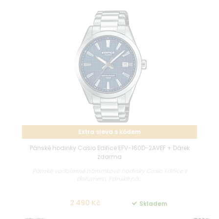
Extra sleva s kódem
Pánské hodinky Casio Edifice EFV-160D-2AVEF + Dárek
zdarma
Pánské vodotěsné náramkové hodinky Casio Edifice s
datumem. Pánské ná...
2 490 Kč
Skladem