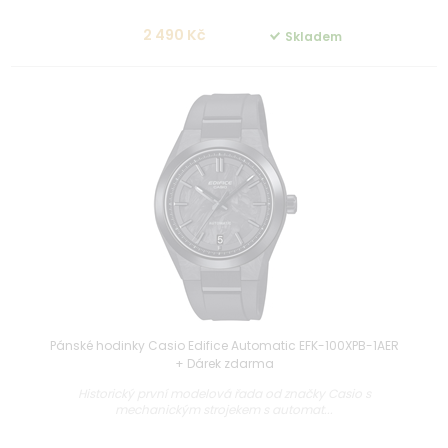
2 490 Kč
Skladem
Pánské hodinky Casio Edifice Automatic EFK-100XPB-1AER
+ Dárek zdarma
Historický první modelová řada od značky Casio s
mechanickým strojekem s automat...