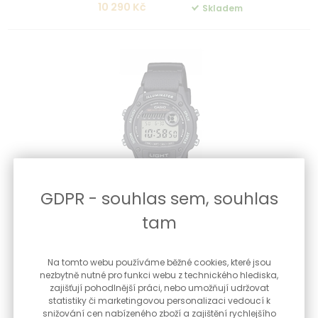
10 290 Kč
Skladem
GDPR - souhlas sem, souhlas
tam
Digitální hodinky Casio W-220H-1AVEF + dárek zdarma
Digitální vodotěsné hodinky s budíkem a stopkami. Napájení
Na tomto webu používáme běžné cookies, které jsou
z baterie - Q...
nezbytně nutné pro funkci webu z technického hlediska,
zajišťují pohodlnější práci, nebo umožňují udržovat
statistiky či marketingovou personalizaci vedoucí k
1 190 Kč
Skladem
snižování cen nabízeného zboží a zajištění rychlejšího