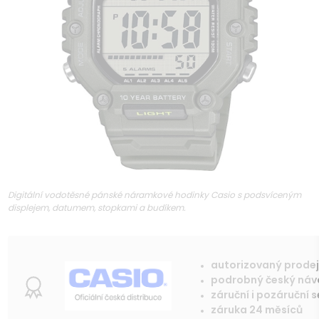
Digitální vodotěsné pánské náramkové hodinky Casio s podsvíceným
displejem, datumem, stopkami a budíkem.
autorizovaný prode
podrobný český ná
záruční i pozáruční s
záruka 24 měsíců