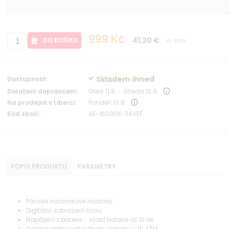
999 Kč
41,20 €
DO KOŠÍKU
vč. DPH
Skladem ihned
Dostupnost:
Doručení dopravcem:
Úterý 11.8. - Středa 12.8.
Na prodejně v Liberci:
Pondělí 10.8.
Kód zboží:
AE-1600HX-3AVEF
POPIS PRODUKTU
PARAMETRY
Pánské náramkové hodinky
Digitální zobrazení času
Napájení z baterie - výdrž baterie až 10 let
Odolné proti vodě během plavání - 10 ATM