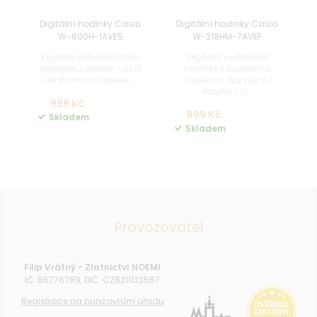
Digitální hodinky Casio
Digitální hodinky Casio
D
W-800H-1AVES
W-218HM-7AVEF
Digitální zobrazení času
Digitální vodotěsné
Napájení z baterie - až 10
hodinky s budíkem a
ho
let životnost baterie ...
stopkami. Napájení z
č
baterie - Q...
999 Kč
899 Kč
Skladem
Skladem
Provozovatel
Filip Vrátný - Zlatnictví NOEMI
IČ: 86776789, DIČ: CZ8211132567
Registrace na puncovním úřadu