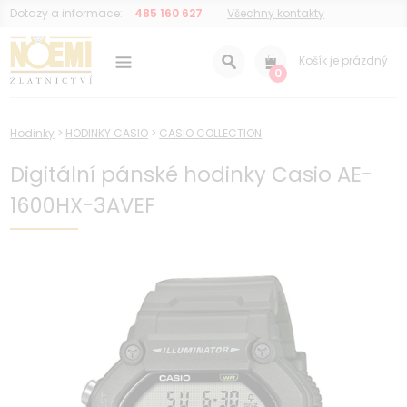
Dotazy a informace:
485 160 627
Všechny kontakty
Košík je prázdný
0
Hodinky
>
HODINKY CASIO
>
CASIO COLLECTION
Digitální pánské hodinky Casio AE-
1600HX-3AVEF