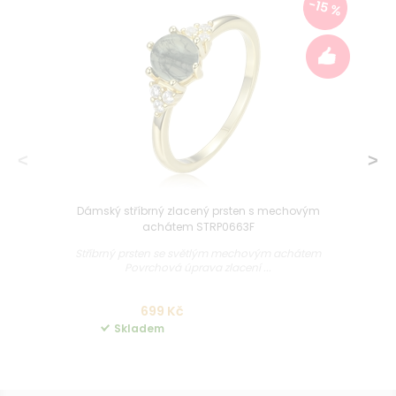
-15 %
Dámský stříbrný zlacený prsten s mechovým
achátem STRP0663F
Stříbrný prsten se světlým mechovým achátem
Povrchová úprava zlacení ...
699 Kč
Skladem