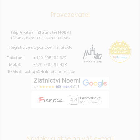
Provozovatel
Filip Vrátný - Zlatnictví NOEMI
IČ: 86776789, DIČ: CZ8211132567
Registrace na puncovním úřadu
Telefon:
+420 485 160 627
Mobil:
+420 739 669 438
E-Mail:
eshop@zlatnictvinoemi.cz
Novinky a akce na váš e-mail