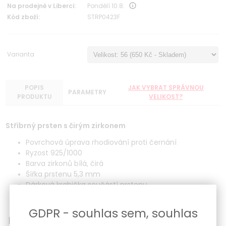
Na prodejně v Liberci:
Pondělí 10.8.
Kód zboží:
STRP0423F
Varianta
POPIS
JAK VYBRAT SPRÁVNOU
PARAMETRY
PRODUKTU
VELIKOST?
Stříbrný prsten s čirým zirkonem
Povrchová úprava rhodiování proti černání
Ryzost 925/1000
Barva zirkonů bílá, čirá
Šířka prstenu 5,3 mm
Dárková krabička součástí prstenu
GDPR - souhlas sem, souhlas
možnost vrácení zboží do 30 dnů