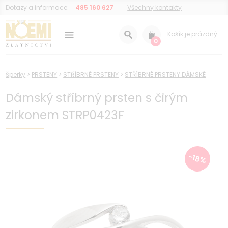
Dotazy a informace:
485 160 627
Všechny kontakty
Košík je prázdný
0
Šperky
>
PRSTENY
>
STŘÍBRNÉ PRSTENY
>
STŘÍBRNÉ PRSTENY DÁMSKÉ
Dámský stříbrný prsten s čirým
zirkonem STRP0423F
-18%