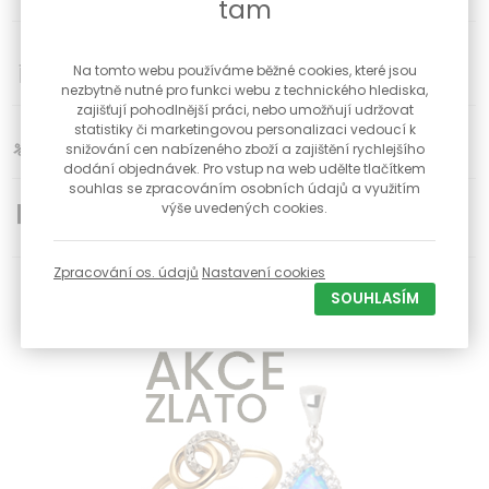
tam
34
Poctivé české klenotnictví s kamennou prodejnou a
Na tomto webu používáme běžné cookies, které jsou
dílnou již od roku 1992
nezbytně nutné pro funkci webu z technického hlediska,
zajišťují pohodlnější práci, nebo umožňují udržovat
statistiky či marketingovou personalizaci vedoucí k
Slevy pro registravné zákazníky na vybrané produkty
snižování cen nabízeného zboží a zajištění rychlejšího
dodání objednávek. Pro vstup na web udělte tlačítkem
souhlas se zpracováním osobních údajů a využitím
výše uvedených cookies.
Doprava zdarma od 1500 Kč
Zpracování os. údajů
Nastavení cookies
K objednávce nad 1000 Kč dárek zdarma
SOUHLASÍM