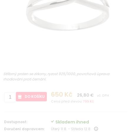
Stříbrný prsten se zirkony, ryzost 925/1000, povrchová úprava
rhodiování proti černání.
650 Kč
26,80 €
vč. DPH
DO KOŠÍKU
Cena před slevou:
799 Kč
Skladem ihned
Dostupnost:
Doručení dopravcem:
Úterý 11.8. - Středa 12.8.