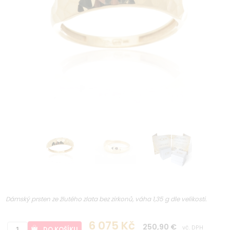
Dámský prsten ze žlutého zlata bez zirkonů, váha 1,35 g dle velikosti.
6 075 Kč
250,90 €
vč. DPH
DO KOŠÍKU