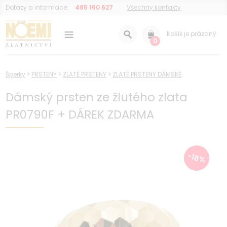
Dotazy a informace:
485 160 627
Všechny kontakty
Košík je prázdný
0
Šperky
>
PRSTENY
>
ZLATÉ PRSTENY
>
ZLATÉ PRSTENY DÁMSKÉ
Dámský prsten ze žlutého zlata
PR0790F + DÁREK ZDARMA
-18%