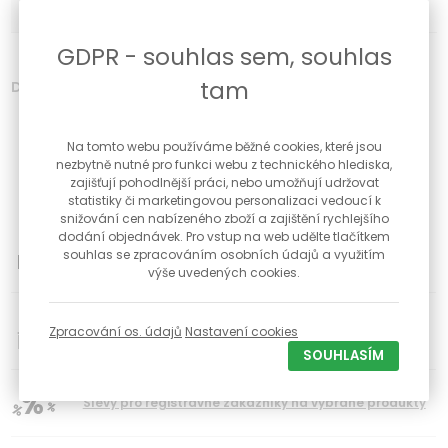
PARAMETRY
PRODUKTU
VELIKOST?
GDPR - souhlas sem, souhlas
tam
Dámský prsten ze žlutého zlata
Váha 1,35 g dle velikosti
Ryzost 585/1000 - 14 karátů
Na tomto webu používáme běžné cookies, které jsou
Šířka prstenu v horní části 5,5 mm
nezbytně nutné pro funkci webu z technického hlediska,
Šířka šíny prstenu v dolní části 2 mm
zajišťují pohodlnější práci, nebo umožňují udržovat
Součástí šperku je certifikát pravosti zlata, dárková krabička
statistiky či marketingovou personalizaci vedoucí k
snižování cen nabízeného zboží a zajištění rychlejšího
dodání objednávek. Pro vstup na web udělte tlačítkem
možnost vrácení zboží do 30 dnů
souhlas se zpracováním osobních údajů a využitím
výše uvedených cookies.
34
Poctivé české klenotnictví s kamennou prodejnou a
Zpracování os. údajů
Nastavení cookies
dílnou již od roku 1992
SOUHLASÍM
Slevy pro registravné zákazníky na vybrané produkty