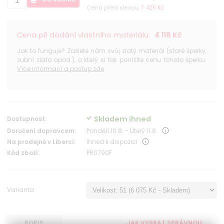
Cena před slevou:
7 425 Kč
Cena při dodání vlastního materiálu:
4 118 Kč
Jak to funguje? Zašlete nám svůj zlatý materiál (staré šperky,
zubní zlato apod.), o který si tak ponížíte cenu tohoto šperku.
Více informací a postup zde
Skladem ihned
Dostupnost:
Doručení dopravcem:
Pondělí 10.8. - Úterý 11.8.
Na prodejně v Liberci:
Ihned k dispozici
Kód zboží:
PR0790F
Varianta
POPIS
JAK VYBRAT SPRÁVNOU