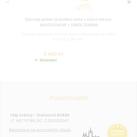
Dámský prsten ze žlutého zlata s čirými zirkony
JMG0050WGR + DÁREK ZDARMA
Dámský prsten ze žlutého zlata s čirými zirkony Váha
cca 1,15 g dle veli...
5 400 Kč
Skladem
Provozovatel
Filip Vrátný - Zlatnictví NOEMI
IČ: 86776789, DIČ: CZ8211132567
Registrace na puncovním úřadu