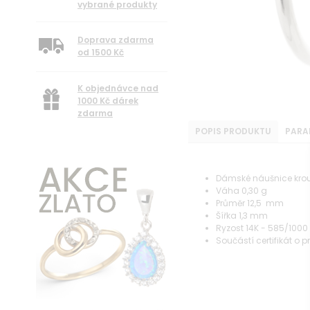
vybrané produkty
Doprava zdarma
od 1500 Kč
K objednávce nad
1000 Kč dárek
zdarma
POPIS PRODUKTU
PARA
Dámské náušnice krouž
Váha 0,30 g
Průměr 12,5 mm
Šířka 1,3 mm
Ryzost 14K - 585/1000
Součástí certifikát o 