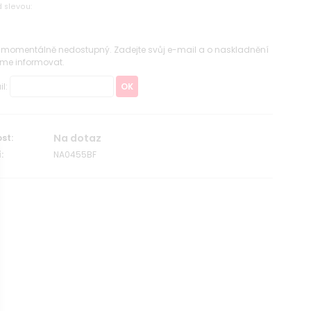
 slevou:
e momentálně nedostupný. Zadejte svůj e-mail a o naskladnění
me informovat.
il:
OK
Na dotaz
st:
:
NA0455BF