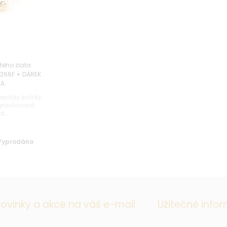
tého zlata
1266F + DÁREK
MA
cičky kuličky
 gravírované
t...
Vyprodáno
ovinky a akce na váš e-mail
Užitečné info