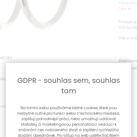
Cena před
1 650 Kč
Produkt j
Vás bude
Váš e-ma
METRY
Dostupno
Kód zboží
GDPR - souhlas sem, souhlas
ky ze bílého zlata
tam
pravosti zlata a dárková krabička
Na tomto webu používáme běžné cookies, které jsou
nezbytně nutné pro funkci webu z technického hlediska,
zajišťují pohodlnější práci, nebo umožňují udržovat
statistiky či marketingovou personalizaci vedoucí k
snižování cen nabízeného zboží a zajištění rychlejšího
dodání objednávek. Pro vstup na web udělte tlačítkem