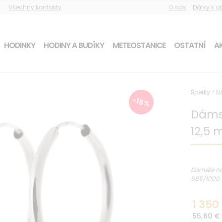
Všechny kontakty
O nás
Dárky k 
HODINKY
HODINY A BUDÍKY
METEOSTANICE
OSTATNÍ
AK
Šperky
>
N
-18%
Dámsk
12,5
Dámské náu
585/1000.
1 350
55,60 €