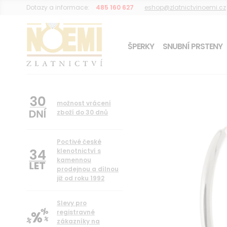
Dotazy a informace:
485 160 627
eshop@zlatnictvinoemi.cz
ŠPERKY
SNUBNÍ PRSTENY
DÁREK K OBJEDNÁVCE
možnost vrácení
zboží do 30 dnů
Poctivé české
34
klenotnictví s
kamennou
prodejnou a dílnou
již od roku 1992
Slevy pro
registravné
zákazníky na