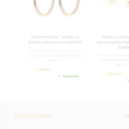
Náušnice kruhy - kroužky ze
Náušnice ze žlu
žlutého zlata 12,5 mm NA0455F
pecičky kuličky NA
ZDAR
Rozměr náušnic je 12,5 mm -
Dámské naušnice pe
prosím, pečlivě si překontrolujte
ze žlutého zlata,
velikost! ...
Barva zla
1 399 Kč
1 280 Kč
Skladem
Provozovatel
N