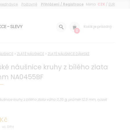
objednávce
Poštovné
Přihlášení / Registrace
Měna:
CZK
/
EUR
CE - SLEVY
Košík je prázdný
0
ÁUŠNICE
>
ZLATÉ NÁUŠNICE
>
ZLATÉ NÁUŠNICE DÁMSKÉ
é náušnice kruhy z bílého zlata
 mm NA0455BF
šnice kruhy z bílého zlata váha 0,35 g, průměr 12,5 mm, ryzost
 Kč
vč. DPH