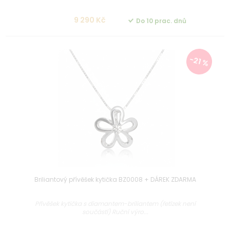
9 290 Kč
Do 10 prac. dnů
-21 %
Briliantový přívěšek kytička BZ0008 + DÁREK ZDARMA
Přívěšek kytička s diamantem-briliantem (řetízek není
součástí) Ruční výro...