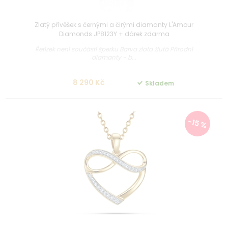
Zlatý přívěšek s černými a čirými diamanty L'Amour
Diamonds JP8123Y + dárek zdarma
Řetízek není součástí šperku Barva zlata žlutá Přírodní
diamanty - b...
8 290 Kč
Skladem
-15 %