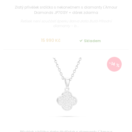
Zlatý přívěšek srdíčko s nekonečnem s diamanty L'Amour
Diamonds JP7013Y + dárek zdarma
Řetízek není součástí šperku Barva zlata žlutá Přírodní
diamanty - b...
15 990 Kč
Skladem
-14 %
Přívěšek z bílého zlata čtyřlístek s diamanty L'Amour