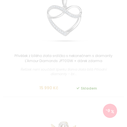
Přívěšek z bílého zlata srdíčko s nekonečnem s diamanty
L'Amour Diamonds JP7013W + dárek zdarma
Řetízek není součástí šperku Barva zlata bílá Přírodní
diamanty - br...
15 990 Kč
Skladem
-9 %