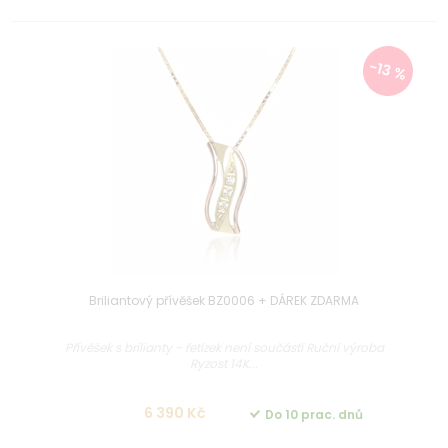
-13 %
Briliantový přívěšek BZ0006 + DÁREK ZDARMA
Přívěšek s brilianty - řetízek není součástí Ruční výroba
Ryzost 14K...
6 390 Kč
Do 10 prac. dnů