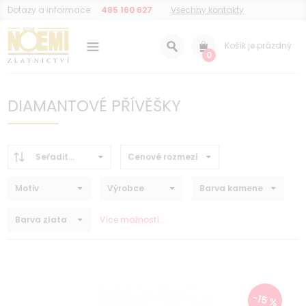
Dotazy a informace:
485 160 627
Všechny kontakty
Košík je prázdný
0
DIAMANTOVÉ PŘÍVĚŠKY
Seřadit...
Cenové rozmezí
Motiv
Výrobce
Barva kamene
Barva zlata
Více možností...
-15 %