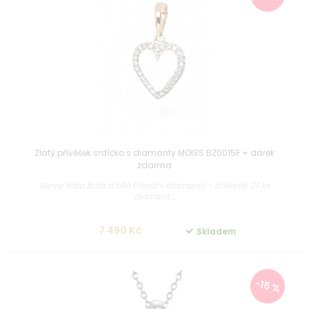
Zlatý přívěšek srdíčko s diamanty MOISS BZ0015F + dárek
zdarma
Barva zlata žlutá a bílá Přírodní diamanty - brilianty 27 ks
diamant...
7 490 Kč
Skladem
-15 %