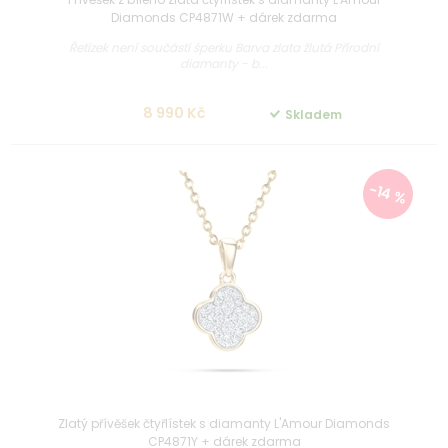
Diamonds CP4871W + dárek zdarma
Řetízek není součástí šperku Barva zlata žlutá Přírodní
diamanty - b...
8 990 Kč
Skladem
-14 %
Zlatý přívěšek čtyřlístek s diamanty L'Amour Diamonds
CP4871Y + dárek zdarma