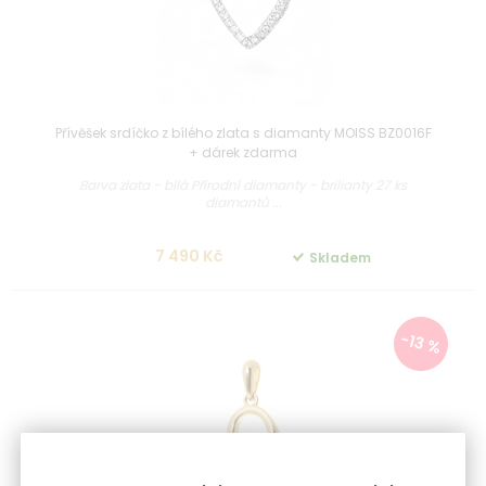
Přívěšek srdíčko z bílého zlata s diamanty MOISS BZ0016F
+ dárek zdarma
Barva zlata - bílá Přírodní diamanty - brilianty 27 ks
diamantů ...
7 490 Kč
Skladem
-13 %