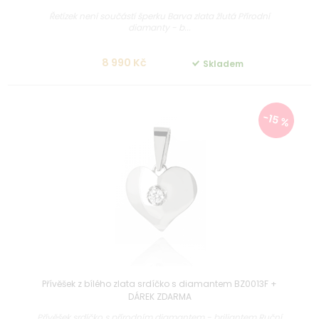
Řetízek není součástí šperku Barva zlata žlutá Přírodní
diamanty - b...
8 990 Kč
Skladem
-15 %
Přívěšek z bílého zlata srdíčko s diamantem BZ0013F +
DÁREK ZDARMA
Přívěšek srdíčko s přírodním diamantem - briliantem Ruční