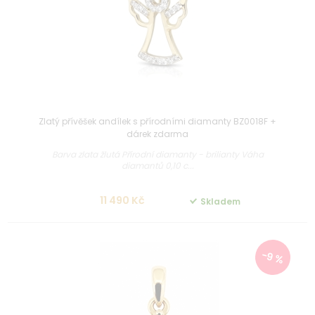
Zlatý přívěšek andílek s přírodními diamanty BZ0018F +
dárek zdarma
Barva zlata žlutá Přírodní diamanty - brilianty Váha
diamantů 0,10 c...
11 490 Kč
Skladem
-9 %