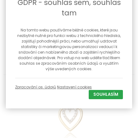
GDPR - souhlas sem, souhlas
tam
Na tomto webu používáme běžné cookies, které jsou
Zlatý přívěšek srdíčko s diamantem L'Amour Diamonds
nezbytně nutné pro funkci webu z technického hlediska,
FP25342Y + dárek zdarma
zajišťují pohodlnější práci, nebo umožňují udržovat
Barva zlata žlutá Přírodní diamant - briliant Váha diamantu
statistiky či marketingovou personalizaci vedoucí k
0,05 ct ...
snižování cen nabízeného zboží a zajištění rychlejšího
dodání objednávek. Pro vstup na web udělte tlačítkem
souhlas se zpracováním osobních údajů a využitím
11 990 Kč
Skladem
výše uvedených cookies.
Zpracování os. údajů
Nastavení cookies
-20 %
SOUHLASÍM