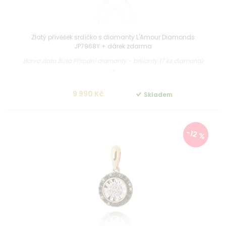
Zlatý přívěšek srdíčko s diamanty L'Amour Diamonds
JP7968Y + dárek zdarma
Barva zlata žlutá Přírodní diamanty - brilianty 17 ks diamantů
...
9 990 Kč
Skladem
-12 %