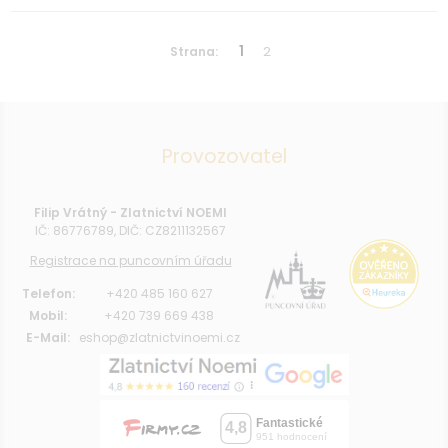
1
2
Strana:
Provozovatel
Filip Vrátný - Zlatnictví NOEMI
IČ: 86776789, DIČ: CZ8211132567
Registrace na puncovním úřadu
Telefon:
+420 485 160 627
Mobil:
+420 739 669 438
E-Mail:
eshop@zlatnictvinoemi.cz