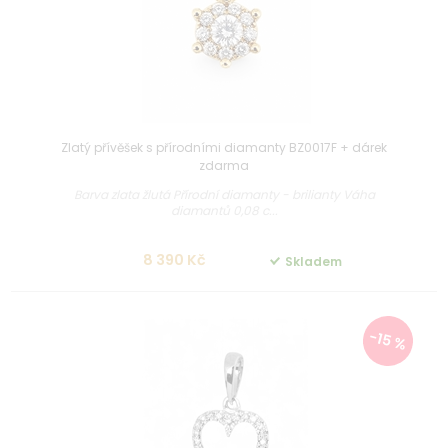
Zlatý přívěšek s přírodními diamanty BZ0017F + dárek
zdarma
Barva zlata žlutá Přírodní diamanty - brilianty Váha
diamantů 0,08 c...
8 390 Kč
Skladem
-15 %