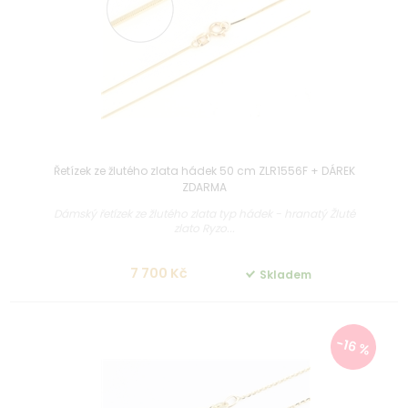
Řetízek ze žlutého zlata hádek 50 cm ZLR1556F + DÁREK
ZDARMA
Dámský řetízek ze žlutého zlata typ hádek - hranatý Žluté
zlato Ryzo...
7 700 Kč
Skladem
-16 %