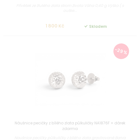
Přívěšek ze žlutého zlata strom života Váha 0,40 g Výška ( s
ouške...
1 800 Kč
Skladem
-29 %
Náušnice pecičky z bílého zlata půlkuličky NA1876F + dárek
zdarma
Naušnice pecičky půlkuličky z bílého zlata gravírované Barva