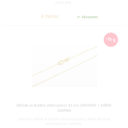
zlata: bílé...
4 750 Kč
Skladem
-15 %
Řetízek ze žlutého zlata pancr 42 cm ZLR0695F + DÁREK
ZDARMA
Dámský řetízek ze žlutého zlata typ pancr, který lze nosit
samostatně i s přívěš...