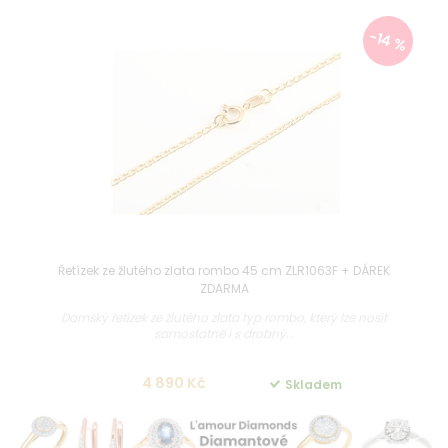
-14 %
Řetízek ze žlutého zlata rombo 45 cm ZLR1063F + DÁREK
ZDARMA
Dámský řetízek ze žlutého zlata typ rombo, který lze nosit
samostatně i s drobný...
4 890 Kč
Skladem