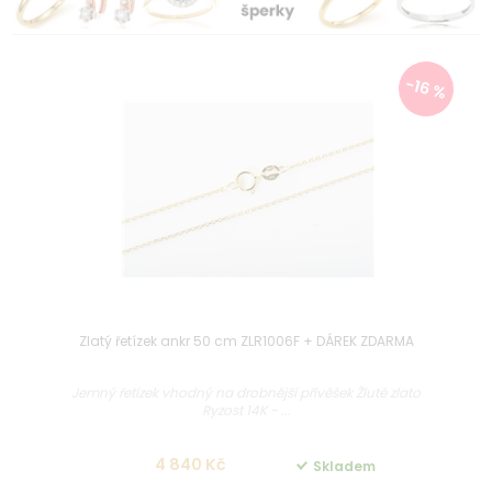
-16 %
Zlatý řetízek ankr 50 cm ZLR1006F + DÁREK ZDARMA
Jemný řetízek vhodný na drobnější přívěšek Žluté zlato
Ryzost 14K - ...
4 840 Kč
Skladem