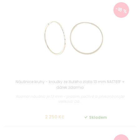
-18 %
Náušnice kruhy - kroužky ze žlutého zlata 13 mm NA1781F +
dárek zdarma
Rozměr náušnic je 13 mm - prosím, pečlivě si překontrolujte
velikost! Dá...
2 250 Kč
Skladem