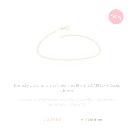
-14 %
Dámský zlatý náramek Valentina 18 cm ZLNA1632F + Dárek
zdarma
Dámský zlatý náramek Valentina, u kterého z hladkých a
broušených článků Ž...
3 250 Kč
Skladem