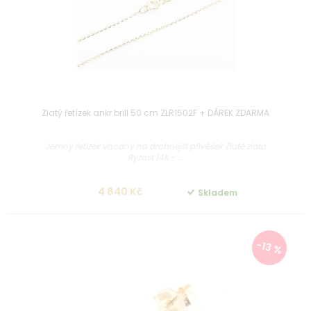
Zlatý řetízek ankr brill 50 cm ZLR1502F + DÁREK ZDARMA
Jemný řetízek vhodný na drobnější přívěšek Žluté zlato
Ryzost 14K - ...
4 840 Kč
Skladem
-13 %