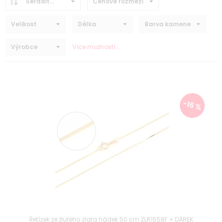
Seřadit...
Cenové rozmezí
Velikost
Délka
Barva kamene
Výrobce
Více možností...
-16 %
Řetízek ze žlutého zlata hádek 50 cm ZLR1558F + DÁREK