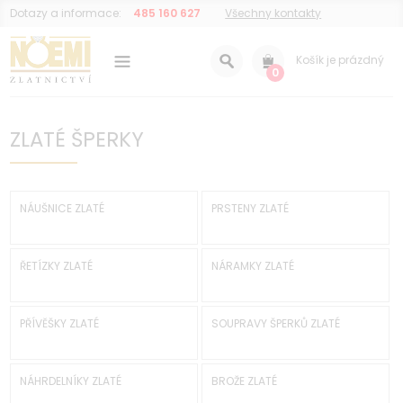
Dotazy a informace:
485 160 627
Všechny kontakty
Košík je prázdný
0
ZLATÉ ŠPERKY
NÁUŠNICE ZLATÉ
PRSTENY ZLATÉ
ŘETÍZKY ZLATÉ
NÁRAMKY ZLATÉ
PŘÍVĚŠKY ZLATÉ
SOUPRAVY ŠPERKŮ ZLATÉ
NÁHRDELNÍKY ZLATÉ
BROŽE ZLATÉ