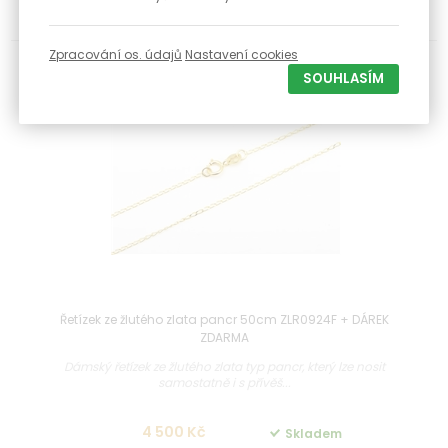
4 050 Kč
Skladem
Zpracování os. údajů
Nastavení cookies
SOUHLASÍM
-15 %
Řetízek ze žlutého zlata pancr 50cm ZLR0924F + DÁREK
ZDARMA
Dámský řetízek ze žlutého zlata typ pancr, který lze nosit
samostatně i s přívěš...
4 500 Kč
Skladem