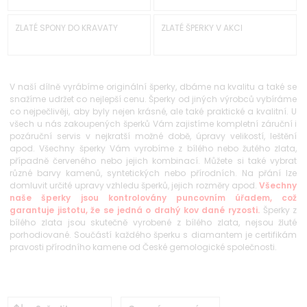
ZLATÉ SPONY DO KRAVATY
ZLATÉ ŠPERKY V AKCI
V naší dílně vyrábíme originální šperky, dbáme na kvalitu a také se
snažíme udržet co nejlepší cenu. Šperky od jiných výrobců vybíráme
co nejpečlivěji, aby byly nejen krásné, ale také praktické a kvalitní. U
všech u nás zakoupených šperků Vám zajistíme kompletní záruční i
pozáruční servis v nejkratší možné době, úpravy velikostí, leštění
apod. Všechny šperky Vám vyrobíme z bílého nebo žutého zlata,
případně červeného nebo jejich kombinací. Můžete si také vybrat
různé barvy kamenů, syntetických nebo přírodních. Na přání lze
domluvit určité upravy vzhledu šperků, jejich rozměry apod.
Všechny
naše šperky jsou kontrolovány puncovním úřadem, což
garantuje jistotu, že se jedná o drahý kov dané ryzosti.
Šperky z
bílého zlata jsou skutečně vyrobené z bílého zlata, nejsou žluté
porhodiované. Součástí každého šperku s diamantem je certifikám
pravosti přírodního kamene od České gemologické společnosti.