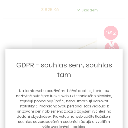
3 825 Kč
Skladem
-15 %
GDPR - souhlas sem, souhlas
tam
Na tomto webu používáme běžné cookies, které jsou
nezbytně nutné pro funkci webu z technického hlediska,
Řetízek ze žlutého zlata pancr 45cm ZLR0668F + DÁREK
zajišťují pohodlnější práci, nebo umožňují udržovat
ZDARMA
statistiky či marketingovou personalizaci vedoucí k
snižování cen nabízeného zboží a zajištění rychlejšího
Dámský řetízek ze žlutého zlata typ pancr, který lze nosit
samostatně i s přívěš...
dodání objednávek. Pro vstup na web udělte tlačítkem
souhlas se zpracováním osobních údajů a využitím
výše uvedených cookies.