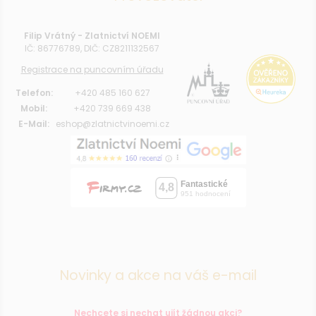
Filip Vrátný - Zlatnictví NOEMI
IČ: 86776789, DIČ: CZ8211132567
Registrace na puncovním úřadu
Telefon:
+420 485 160 627
Mobil:
+420 739 669 438
E-Mail:
eshop@zlatnictvinoemi.cz
Novinky a akce na váš e-mail
Nechcete si nechat ujít žádnou akci?