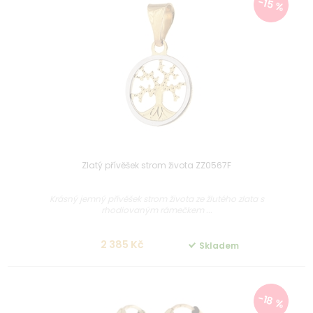
-15 %
Zlatý přívěšek strom života ZZ0567F
Krásný jemný přívěšek strom života ze žlutého zlata s
rhodiovaným rámečkem ...
2 385 Kč
Skladem
-18 %