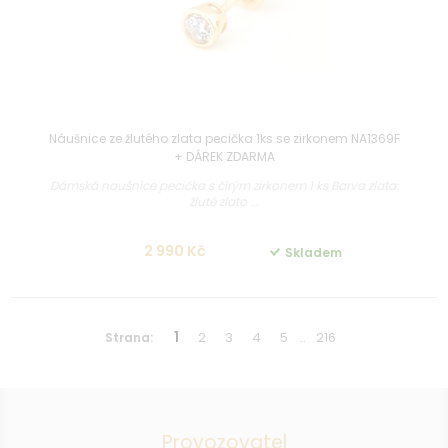
Náušnice ze žlutého zlata pecička 1ks se zirkonem NA1369F
+ DÁREK ZDARMA
Dámská naušnice pecička s čirým zirkonem 1 ks Barva zlata:
žluté zlato ...
2 990 Kč
Skladem
1
2
3
4
5
216
Strana:
…
Provozovatel