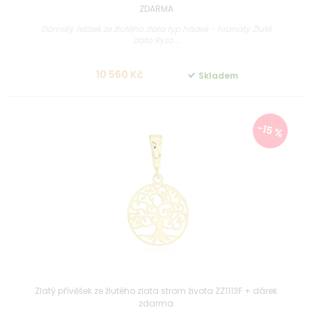
ZDARMA
Dámský řetízek ze žlutého zlata typ hádek - hranatý Žluté
zlato Ryzo...
10 560 Kč
Skladem
-15 %
Zlatý přívěšek ze žlutého zlata strom života ZZ1113F + dárek
zdarma