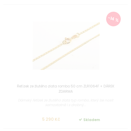
-14 %
Řetízek ze žlutého zlata rombo 50 cm ZLR1064F + DÁREK
ZDARMA
Dámský řetízek ze žlutého zlata typ rombo, který lze nosit
samostatně i s drobný...
5 290 Kč
Skladem