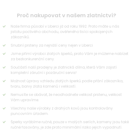
Proč nakupovat v našem zlatnictví?
Naše firma působí v Liberci již od roku 1992. Proto máte u nás
jistotu poctivého obchodu, ověřeného tisíci spokojených
zákazníků.
Snubní prsteny za nejnižší ceny nejen v Liberci
Jsme přímí výrobci zlatých šperků, proto Vám je můžeme nabízet
za bezkonkurenční ceny.
Součástí naší prodejny je zlatnická dílna, která Vám zajistí
kompletní záruční i pozáruční servis!
Možnost úpravy vzhledu zlatých šperků podle přání zákazníka,
tvaru, barvy zlata kamenů i velikostí.
Nemusíte se obávat, že neodhadnete velikost prstenu, velikost
Vám upravíme.
Všechny naše výrobky z drahých kovů jsou kontrolovány
puncovním úřadem.
Šperky vyrábíme ručně, pouze v malých seriích, kameny jsou také
ručně fasovány, je zde proto minimální riziko jejich vypadnutí.