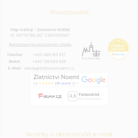
Provozovatel
Filip Vrátný - Zlatnictví NOEMI
IČ: 86776789, DIČ: CZ8211132567
Registrace na puncovním úřadu
Telefon:
+420 485 160 627
Mobil:
+420 739 669 438
E-Mail:
eshop@zlatnictvinoemi.cz
Novinky a akce na váš e-mail