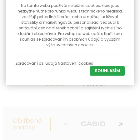
Na tomto webu používáme běžné cookies, které jsou
nezbytně nutné pro funkci webu z technického hlediska,
zajišťují pohodlnější práci, nebo umožňují udržovat
statistiky či marketingovou personalizaci vedoucí k
snižování cen nabízeného zboží a zajištění rychlejšího
dodání objednávek. Pro vstup na web udělte tlačítkem
Extra sleva s kódem
souhlas se zpracováním osobních údajů a využitím
výše uvedených cookies.
Hodinky Casio G-SHOCK Bluetooth G-SQUAD GBD-
200-2ER + Dárek zdarma
Zpracování os. údajů
Nastavení cookies
Pánské hodinky Casio G-SHOCK s Bluetooth
propojením k mobilnímu telefonu, krokom...
SOUHLASÍM
3 890 Kč
Skladem
Oblíbené
značky