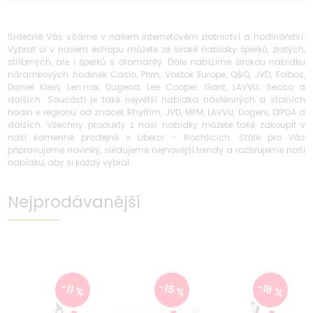
Srdečně Vás vítáme v našem internetovém zlatnictví a hodinářství.
Vybrat si v našem eshopu můžete ze široké nabídky šperků, zlatých,
stříbrných, ale i šperků s diamanty. Dále nabízíme širokou nabídku
náramkových hodinek Casio, Prim, Vostok Europe, Q&Q, JVD, Foibos,
Daniel Klein, Len.nox, Dugena, Lee Cooper, Gant, LAVVU, Secco a
dalších. Součástí je také největší nabídka nástěnných a stolních
hodin v regionu od značek Rhythm, JVD, MPM, LAVVU, Dogeni, DIPOA a
dalších. Všechny produkty z naší nabídky můžete také zakoupit v
naší kamenné prodejně v Liberci - Rochlicích. Stále pro Vás
připravujeme novinky, sledujeme nejnovější trendy a rozšiřujeme naší
nabídku, aby si každý vybral.
Nejprodávanější
-18 %
-15 %
-11 %